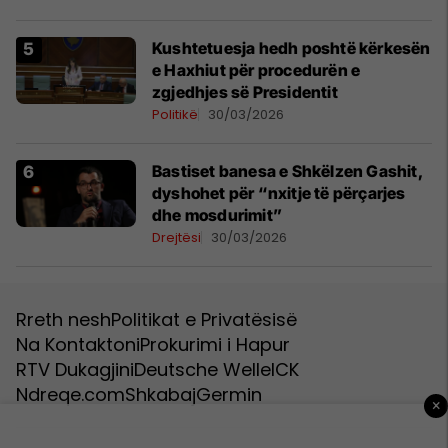
Kushtetuesja hedh poshtë kërkesën
e Haxhiut për procedurën e
zgjedhjes së Presidentit
Politikë
30/03/2026
Bastiset banesa e Shkëlzen Gashit,
dyshohet për “nxitje të përçarjes
dhe mosdurimit”
Drejtësi
30/03/2026
Rreth nesh
Politikat e Privatësisë
Na Kontaktoni
Prokurimi i Hapur
RTV Dukagjini
Deutsche Welle
ICK
Ndreqe.com
Shkabaj
Germin
×