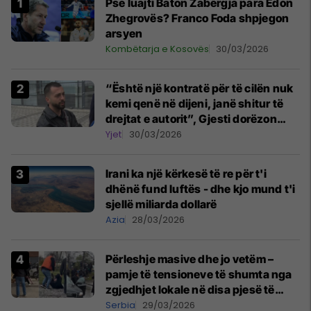
Pse luajti Baton Zabërgja para Edon
Zhegrovës? Franco Foda shpjegon
arsyen
Kombëtarja e Kosovës
30/03/2026
“Është një kontratë për të cilën nuk
kemi qenë në dijeni, janë shitur të
drejtat e autorit”, Gjesti dorëzon
kallëzim penal ndaj "Onima"
Yjet
30/03/2026
Irani ka një kërkesë të re për t'i
dhënë fund luftës - dhe kjo mund t'i
sjellë miliarda dollarë
Azia
28/03/2026
Përleshje masive dhe jo vetëm –
pamje të tensioneve të shumta nga
zgjedhjet lokale në disa pjesë të
Serbisë
Serbia
29/03/2026