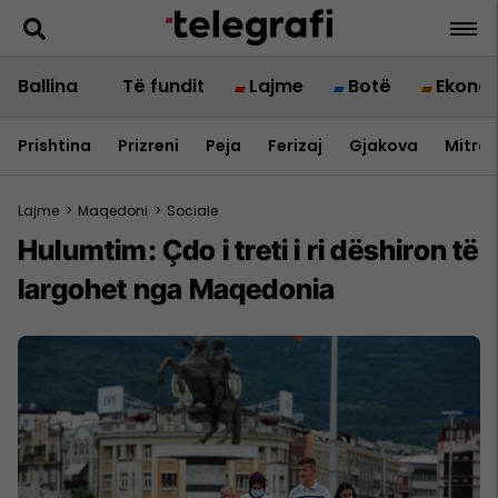
Ballina
Të fundit
Lajme
Botë
Ekono
Prishtina
Prizreni
Peja
Ferizaj
Gjakova
Mitrov
Lajme
>
Maqedoni
>
Sociale
Hulumtim: Çdo i treti i ri dëshiron të
largohet nga Maqedonia