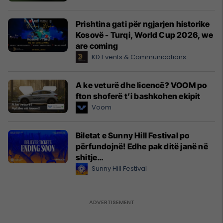
Prishtina gati për ngjarjen historike
Kosovë - Turqi, World Cup 2026, we
are coming
KD Events & Communications
A ke veturë dhe licencë? VOOM po
fton shoferë t’i bashkohen ekipit
Voom
Biletat e Sunny Hill Festival po
përfundojnë! Edhe pak ditë janë në
shitje…
Sunny Hill Festival