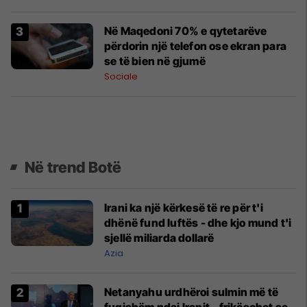
Në Maqedoni 70% e qytetarëve
përdorin një telefon ose ekran para
se të bien në gjumë
Sociale
Në trend Botë
Irani ka një kërkesë të re për t'i
dhënë fund luftës - dhe kjo mund t'i
sjellë miliarda dollarë
Azia
Netanyahu urdhëroi sulmin më të
fuqishëm ndaj Iranit - frikësohet se