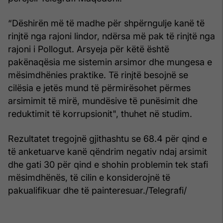
“Dëshirën më të madhe për shpërngulje kanë të
rinjtë nga rajoni lindor, ndërsa më pak të rinjtë nga
rajoni i Pollogut. Arsyeja për këtë është
pakënaqësia me sistemin arsimor dhe mungesa e
mësimdhënies praktike. Të rinjtë besojnë se
cilësia e jetës mund të përmirësohet përmes
arsimimit të mirë, mundësive të punësimit dhe
reduktimit të korrupsionit", thuhet në studim.
Rezultatet tregojnë gjithashtu se 68.4 për qind e
të anketuarve kanë qëndrim negativ ndaj arsimit
dhe gati 30 për qind e shohin problemin tek stafi
mësimdhënës, të cilin e konsiderojnë të
pakualifikuar dhe të painteresuar./Telegrafi/