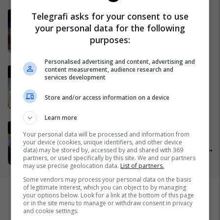
Çifti shqiptar siguron investim
Telegrafi asks for your consent to use
prej 100 mijë euro në Gjermani
your personal data for the following
me produktin inovativ NYLAM
purposes:
25/03/2026
Personalised advertising and content, advertising and
content measurement, audience research and
Plava thotë se për vrasjen
services development
kishte marrëveshje me
Murselin: Më tha që edhe
Store and/or access information on a device
Behgjet Pacolli ka qenë në
26/03/2026
dijeni për këtë rast
Learn more
Komentatori kosovar bëhet
Your personal data will be processed and information from
viral në mediat botërore pas
your device (cookies, unique identifiers, and other device
festës së çmendur pas golave
data) may be stored by, accessed by and shared with 369
partners, or used specifically by this site. We and our partners
të ‘Dardanëve’
27/03/2026
may use precise geolocation data.
List of partners.
Some vendors may process your personal data on the basis
of legitimate interest, which you can object to by managing
your options below. Look for a link at the bottom of this page
or in the site menu to manage or withdraw consent in privacy
and cookie settings.