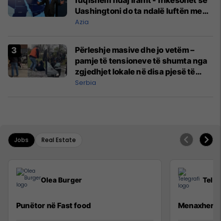
Uashingtoni do ta ndalë luftën me
Teheranin
Azia
Përleshje masive dhe jo vetëm –
pamje të tensioneve të shumta nga
zgjedhjet lokale në disa pjesë të
Serbisë
Serbia
Jobs
Real Estate
Olea Burger
Teleg
Punëtor në Fast food
Menaxher/e 