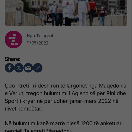
Nga
Telegrafi
11/05/2022
Çdo i treti i ri dëshiron të largohet nga Maqedonia
e Veriut, tregon hulumtimi i Agjencisë për Rini dhe
Sport i kryer në periudhën janar-mars 2022 në
nivel kombëtar.
Në hulumtim kanë marrë pjesë 1200 të anketuar,
përcjell Telegrafi Maqedoni.