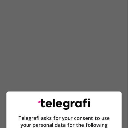
Telegrafi asks for your consent to use
your personal data for the following
Fronti Evropian
Zgjedhjet Në Maqedoni
Arianit Hoxha