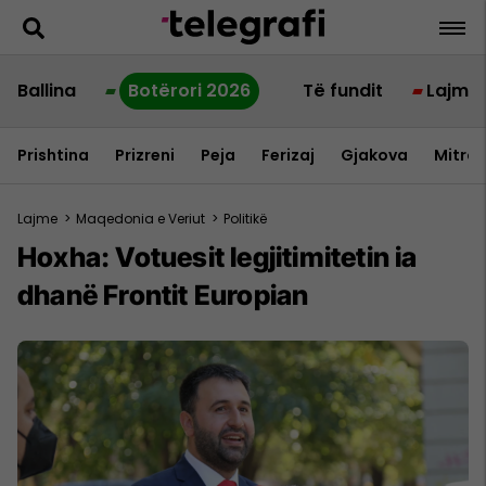
Ballina
Botërori 2026
Të fundit
Lajme
Prishtina
Prizreni
Peja
Ferizaj
Gjakova
Mitrov
Lajme
>
Maqedonia e Veriut
>
Politikë
Hoxha: Votuesit legjitimitetin ia
dhanë Frontit Europian