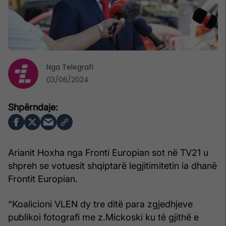
Nga
Telegrafi
03/06/2024
Arianit Hoxha nga Fronti Europian sot në TV21 u
shpreh se votuesit shqiptarë legjitimitetin ia dhanë
Frontit Europian.
“Koalicioni VLEN dy tre ditë para zgjedhjeve
publikoi fotografi me z.Mickoski ku të gjithë e