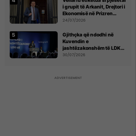
i grupit të Arkanit, Drejtori i
Ekonomisë në Prizren
mohon pretendimet
24/07/2026
Gjithçka që ndodhi në
Kuvendin e
jashtëzakonshëm të LDK-
së
30/07/2026