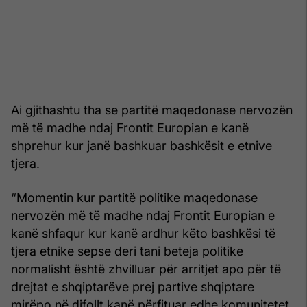
Ai gjithashtu tha se partitë maqedonase nervozën
më të madhe ndaj Frontit Europian e kanë
shprehur kur janë bashkuar bashkësit e etnive
tjera.
“Momentin kur partitë politike maqedonase
nervozën më të madhe ndaj Frontit Europian e
kanë shfaqur kur kanë ardhur këto bashkësi të
tjera etnike sepse deri tani beteja politike
normalisht është zhvilluar për arritjet apo për të
drejtat e shqiptarëve prej partive shqiptare
mirëpo në difollt kanë përfituar edhe komunitetet