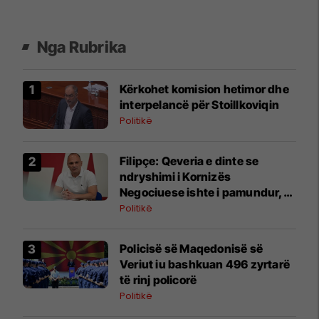
Nga Rubrika
Kërkohet komision hetimor dhe
interpelancë për Stoillkoviqin
Politikë
Filipçe: Qeveria e dinte se
ndryshimi i Kornizës
Negociuese ishte i pamundur,
por zgjodhi të luante me
Politikë
emocionet e njerëzve
Policisë së Maqedonisë së
Veriut iu bashkuan 496 zyrtarë
të rinj policorë
Politikë