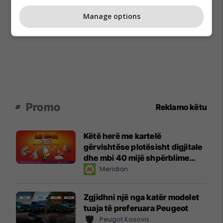
Manage options
Promo
Reklamo këtu
Këtë herë me kartelë
gërvishtëse plotësisht digjitale
dhe mbi 40 mijë shpërblime
instant!
Meridian
Zgjidhni një nga katër modelet
tuaja të preferuara Peugeot
Peugot Kosova