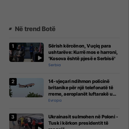
Në trend Botë
Sërish kërcënon, Vuçiq para
ushtarëve: Kurrë mos e harroni,
'Kosova është pjesë e Serbisë'
Serbia
14-vjeçari ndihmon policinë
britanike për një telefonatë të
rreme, aeroplanët luftarakë u
ngritën në ajër për të
Evropa
interceptuar fluturaken e Qatar
Airways që po shkonte drejt
Ukrainasit sulmohen në Poloni -
Mançesterit
Tusk i kërkon presidentit të