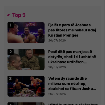
Top 5
Fjalët e para të Joshuas
pas fitores me nokaut ndaj
Kristian Prengës
26/07/2026
Pesë ditë pas marrjes së
detyrës, shefi i ri i ushtrisë
ukrainase urdhëron
kontroll të madh
26/07/2026
Vetëm dy raunde dhe
miliona euro në xhep,
zbulohet sa fituan Joshua
e Prenga
26/07/2026
Vëllai iu etiketua si pjesëtar