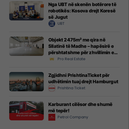
Nga UBT në skenën botërore të
robotikës: Kosova drejt Koresë
së Jugut
UBT
Objekt 2475m² me qira në
Sllatinë të Madhe – hapësirë e
përshtatshme për zhvillimin e
biznesit #16068
Pro Real Estate
Zgjidhni PrishtinaTicket për
udhëtimin tuaj drejt Hamburgut
Prishtina Ticket
Karburant cilësor dhe shumë
më tepër!
Petrol Company