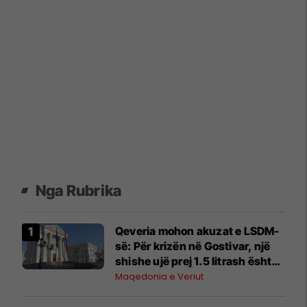
Nga Rubrika
Qeveria mohon akuzat e LSDM-
së: Për krizën në Gostivar, një
shishe ujë prej 1.5 litrash është
blerë me çmim prej 12.5
Maqedonia e Veriut
denarësh