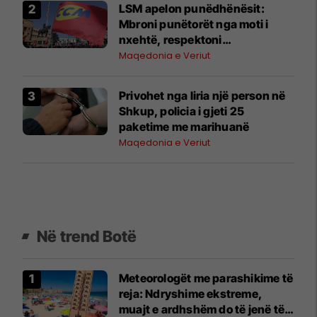
LSM apelon punëdhënësit:
Mbroni punëtorët nga moti i
nxehtë, respektoni
rekomandimet e ISHP-së
Maqedonia e Veriut
Privohet nga liria një person në
Shkup, policia i gjeti 25
paketime me marihuanë
Maqedonia e Veriut
Në trend Botë
Meteorologët me parashikime të
reja: Ndryshime ekstreme,
muajt e ardhshëm do të jenë të