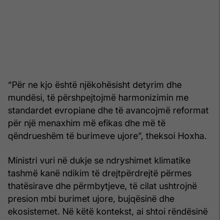
“Për ne kjo është njëkohësisht detyrim dhe
mundësi, të përshpejtojmë harmonizimin me
standardet evropiane dhe të avancojmë reformat
për një menaxhim më efikas dhe më të
qëndrueshëm të burimeve ujore”, theksoi Hoxha.
Ministri vuri në dukje se ndryshimet klimatike
tashmë kanë ndikim të drejtpërdrejtë përmes
thatësirave dhe përmbytjeve, të cilat ushtrojnë
presion mbi burimet ujore, bujqësinë dhe
ekosistemet. Në këtë kontekst, ai shtoi rëndësinë