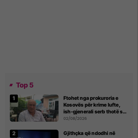
Top 5
Ftohet nga prokuroria e
Kosovës për krime lufte,
ish-gjenerali serb thotë se
dikush e tradhtoi në
02/08/2026
Beograd
Gjithçka që ndodhi në