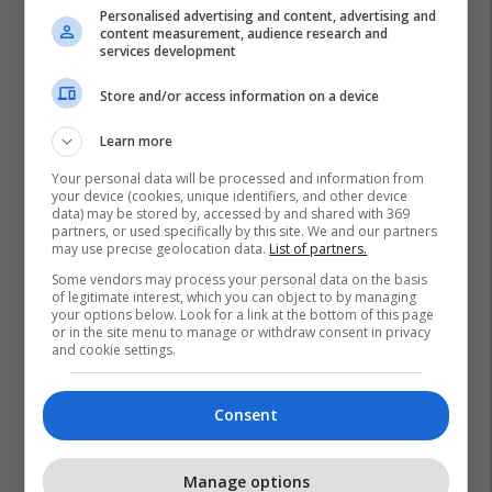
Personalised advertising and content, advertising and
content measurement, audience research and
services development
Store and/or access information on a device
Ministria E Mjedisit Jetësor Dhe Planifikimit Hapësinor - Mk
Learn more
Muamet Hoxha
Your personal data will be processed and information from
your device (cookies, unique identifiers, and other device
data) may be stored by, accessed by and shared with 369
partners, or used specifically by this site. We and our partners
may use precise geolocation data.
List of partners.
Some vendors may process your personal data on the basis
of legitimate interest, which you can object to by managing
your options below. Look for a link at the bottom of this page
or in the site menu to manage or withdraw consent in privacy
and cookie settings.
Consent
Manage options