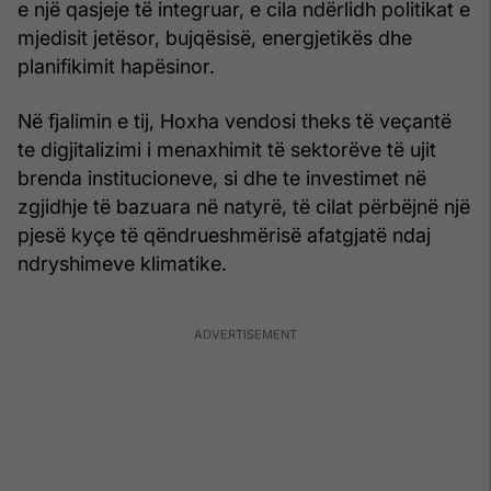
e një qasjeje të integruar, e cila ndërlidh politikat e
mjedisit jetësor, bujqësisë, energjetikës dhe
planifikimit hapësinor.
Në fjalimin e tij, Hoxha vendosi theks të veçantë
te digjitalizimi i menaxhimit të sektorëve të ujit
brenda institucioneve, si dhe te investimet në
zgjidhje të bazuara në natyrë, të cilat përbëjnë një
pjesë kyçe të qëndrueshmërisë afatgjatë ndaj
ndryshimeve klimatike.