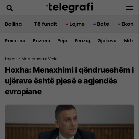
Ballina
Të fundit
Lajme
Botë
Ekono
Prishtina
Prizreni
Peja
Ferizaj
Gjakova
Mitrov
Lajme
>
Maqedonia e Veriut
Hoxha: Menaxhimi i qëndrueshëm i
ujërave është pjesë e agjendës
evropiane