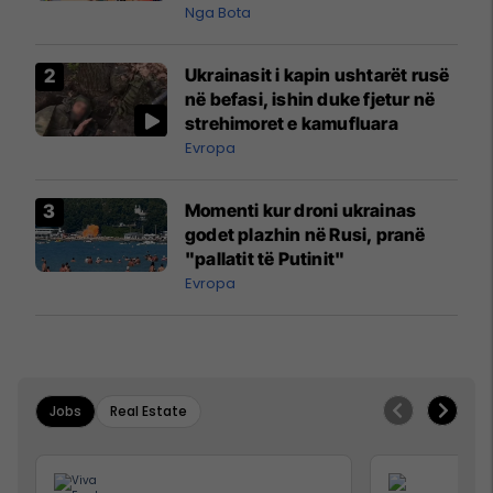
pazakontë
Nga Bota
Ukrainasit i kapin ushtarët rusë
në befasi, ishin duke fjetur në
strehimoret e kamufluara
Evropa
Momenti kur droni ukrainas
godet plazhin në Rusi, pranë
"pallatit të Putinit"
Evropa
Jobs
Real Estate