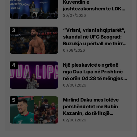
Kuvendin e
jashtëzakonshëm të LDK-
së
30/07/2026
“Vrisni, vrisni shqiptarët”,
skandal në UFC Beograd:
Buzukja u përball me thirrje
anti-shqiptare nga
01/08/2026
tribunat
Një pleskavicë e ngrënë
nga Dua Lipa në Prishtinë
në orën 04:28 të mëngjesit
- dhe bota digjitale serbe
03/08/2026
shpall gjendjen e luftës
Mirlind Daku mes lotëve
përshëndetet me Rubin
Kazanin, do të fitojë
miliona te Spartak Moska
02/08/2026