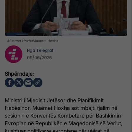
Muamet Hoxha
Muamet Hoxha
Nga
Telegrafi
09/06/2026
Ministri i Mjedisit Jetësor dhe Planifikimit
Hapësinor, Muamet Hoxha sot mbajti fjalim në
sesionin e Konventës Kombëtare për Bashkimin
Evropian në Republikën e Maqedonisë së Veriut,
kushtuar politikave evropiane për ujërat në