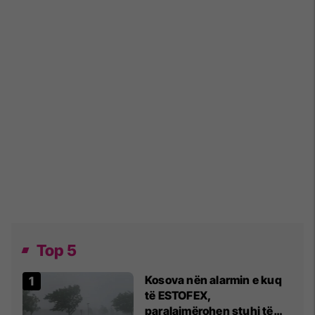
Top 5
Kosova nën alarmin e kuq
të ESTOFEX,
paralajmërohen stuhi të