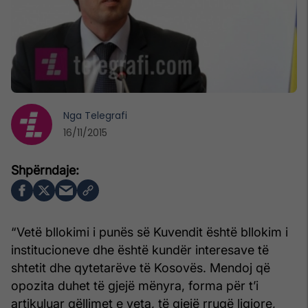
Nga
Telegrafi
16/11/2015
“Vetë bllokimi i punës së Kuvendit është bllokim i
institucioneve dhe është kundër interesave të
shtetit dhe qytetarëve të Kosovës. Mendoj që
opozita duhet të gjejë mënyra, forma për t’i
artikuluar qëllimet e veta, të gjejë rrugë ligjore,