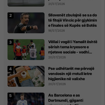
fuqishme me breshër dhe
21/07/2026
erëra të forta
Sllovenët zbulojnë se sa do
të fitojë Vincic për gjykimin
e finales së Kupës së Botës
18/07/2026
Vëllai i vogël i Yamalit është
sërish tema kryesore e
rrjeteve sociale - vodhi
vëmendjen pas finales së
20/07/2026
Kupës së Botës
Pse udhëtarët me përvojë
vendosin një rrotull letre
higjienike në valixhe
20/07/2026
As Barcelona e as
Dortmundi, gjiganti