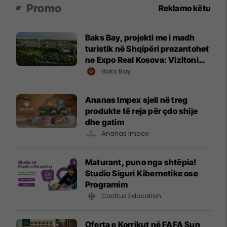
Promo
Reklamo këtu
Baks Bay, projekti me i madh
turistik në Shqipëri prezantohet
ne Expo Real Kosova: Vizitoni
shtandin dhe zbuloni
Baks Bay
mundësitë e investimit
Ananas Impex sjell në treg
produkte të reja për çdo shije
dhe gatim
Ananas Impex
Maturant, puno nga shtëpia!
Studio Siguri Kibernetike ose
Programim
Cacttus Education
Oferta e Korrikut në FAFA Sun