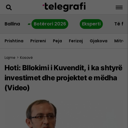
Ballina
Botërori 2026
Eksperti
Të fu
Prishtina
Prizreni
Peja
Ferizaj
Gjakova
Mitrov
Lajme
>
Kosovë
Hoti: Bllokimi i Kuvendit, i ka shtyrë
investimet dhe projektet e mëdha
(Video)