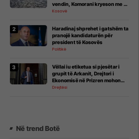
vendin, Komorani kryeson me 15
mm shi
Kosovë
Haradinaj shprehet i gatshëm ta
pranojë kandidaturën për
president të Kosovës
Politikë
Vëllai iu etiketua si pjesëtar i
grupit të Arkanit, Drejtori i
Ekonomisë në Prizren mohon
pretendimet
Drejtësi
Në trend Botë