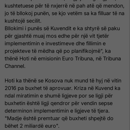
kushtetuese për të nxjerrë në pah atë që mendon,
jo të bllokoj punën, se kjo vetëm sa ka filluar të na
kushtojë secilit.
Bllokimi i punës së Kuvendit e ka shtyrë së paku
për gjashtë muaj mos edhe për një vit tjetër
implementimin e investimeve dhe fillimin e
projekteve të mëdha që po planifikojmë”, ka
thënë Hoti në emisionin Euro Tribuna, në Tribuna
Channel.
Hoti ka thënë se Kosova nuk mund të hyj në vitin
2016 pa buxhet të aprovuar. Kriza në Kuvend ka
ndal miratimin e shumë ligjeve por se ligji për
buxhetin është ligji qendror për vendin sepse
determinon implementimin e ligjeve të tjera.
"Madje është premtuar që buxheti shpejtë do
bëhet 2 miliardë euro".