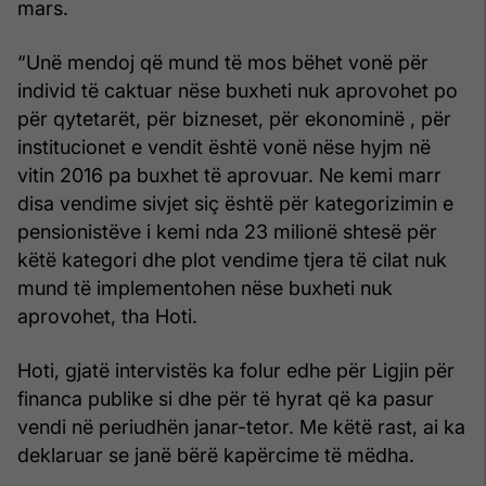
mars.
“Unë mendoj që mund të mos bëhet vonë për
individ të caktuar nëse buxheti nuk aprovohet po
për qytetarët, për bizneset, për ekonominë , për
institucionet e vendit është vonë nëse hyjm në
vitin 2016 pa buxhet të aprovuar. Ne kemi marr
disa vendime sivjet siç është për kategorizimin e
pensionistëve i kemi nda 23 milionë shtesë për
këtë kategori dhe plot vendime tjera të cilat nuk
mund të implementohen nëse buxheti nuk
aprovohet, tha Hoti.
Hoti, gjatë intervistës ka folur edhe për Ligjin për
financa publike si dhe për të hyrat që ka pasur
vendi në periudhën janar-tetor. Me këtë rast, ai ka
deklaruar se janë bërë kapërcime të mëdha.