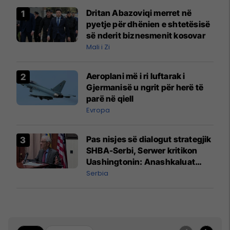
Dritan Abazoviqi merret në
pyetje për dhënien e shtetësisë
së nderit biznesmenit kosovar
Mali i Zi
Aeroplani më i ri luftarak i
Gjermanisë u ngrit për herë të
parë në qiell
Evropa
Pas nisjes së dialogut strategjik
SHBA-Serbi, Serwer kritikon
Uashingtonin: Anashkaluat
Banjskën, sulmin ndaj KFOR-it
Serbia
dhe rrëmbimin e Policëve të
Kosovës