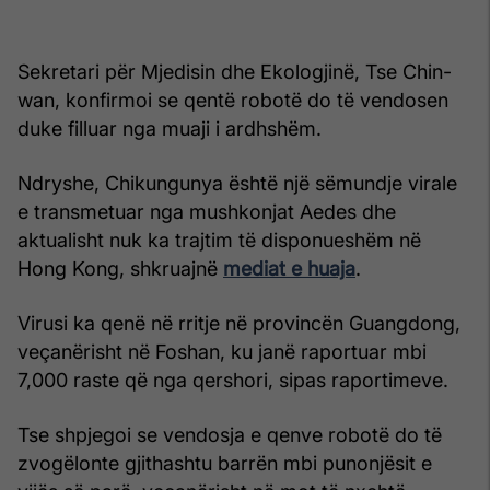
Sekretari për Mjedisin dhe Ekologjinë, Tse Chin-
wan, konfirmoi se qentë robotë do të vendosen
duke filluar nga muaji i ardhshëm.
Ndryshe, Chikungunya është një sëmundje virale
e transmetuar nga mushkonjat Aedes dhe
aktualisht nuk ka trajtim të disponueshëm në
Hong Kong, shkruajnë
mediat e huaja
.
Virusi ka qenë në rritje në provincën Guangdong,
veçanërisht në Foshan, ku janë raportuar mbi
7,000 raste që nga qershori, sipas raportimeve.
Tse shpjegoi se vendosja e qenve robotë do të
zvogëlonte gjithashtu barrën mbi punonjësit e