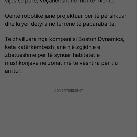
vijës së parë, veçanërisht në mot të nxehtë.
Qentë robotikë janë projektuar për të përshkuar
dhe kryer detyra në terrene të pabarabarta.
Të zhvilluara nga kompani si Boston Dynamics,
këta katërkëmbësh janë një zgjidhje e
zbatueshme për të synuar habitatet e
mushkonjave në zonat më të vështira për t'u
arritur.