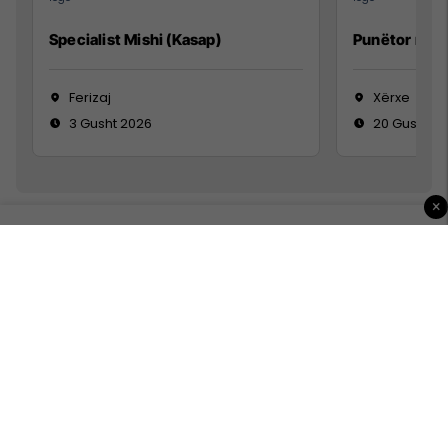
Specialist Mishi (Kasap)
Punëtor në 
Ferizaj
Xërxe
3 Gusht 2026
20 Gusht 2
×