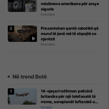
ndalimeve amerikane për arsye
sigurie
Robotikë
Prezantohen qentë robotikë që
mund të jenë më të shpejtë se
njerëzit
Robotikë
Në trend Botë
14-vjeçari ndihmon policinë
britanike për një telefonatë të
rreme, aeroplanët luftarakë u
ngritën në ajër për të
Evropa