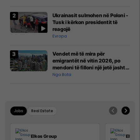
interceptuar fluturaken e Qatar
Airways që po shkonte drejt
Ukrainasit sulmohen në Poloni -
Mançesterit
Tusk i kërkon presidentit të
reagojë
Evropa
Vendet më të mira për
emigrantët në vitin 2026, po
mendoni të filloni një jetë jashtë
vendit?
Nga Bota
Jobs
Real Estate
Elkos Group
Elkos