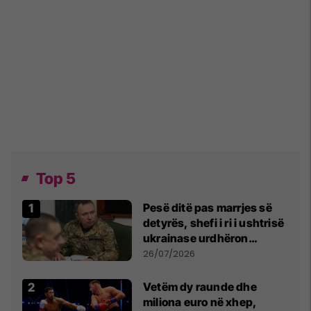
Top 5
Pesë ditë pas marrjes së
detyrës, shefi i ri i ushtrisë
ukrainase urdhëron
kontroll të madh
26/07/2026
Vetëm dy raunde dhe
miliona euro në xhep,