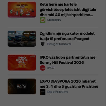
Këtë herë me kartelë
gërvishtëse plotësisht digjitale
dhe mbi 40 mijë shpërblime
instant!
Meridian
Zgjidhni një nga katër modelet
tuaja të preferuara Peugeot
Peugot Kosova
IPKO vazhdon partneritetin me
Sunny Hill Festival 2026
IPKO
EXPO DIASPORA 2026 mbahet
më 3, 4 dhe 5 gusht në Prishtinë
Expo Prishtina