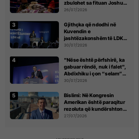
zbulohet sa fituan Joshua
e Prenga
26/07/2026
Gjithçka që ndodhi në
Kuvendin e
jashtëzakonshëm të LDK-
së
30/07/2026
"Nëse është përfshirë, ka
gabuar rëndë, nuk i falet",
Abdixhiku i çon “selam”
Përparim Ramës
30/07/2026
Bislimi: Në Kongresin
Amerikan është paraqitur
rezoluta që kundërshton
mbajtjen e Asamblesë
27/07/2026
Parlamentare të OSBE-së
në Beograd