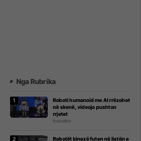
Nga Rubrika
Roboti humanoid me AI rrëzohet
në skenë, videoja pushton
rrjetet
Robotikë
Robotët kinezë futen në listën e