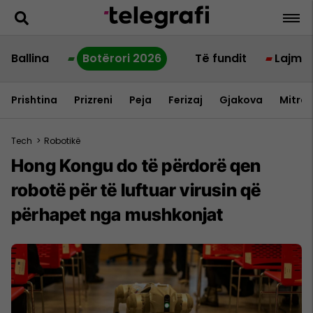
Ballina
Botërori 2026
Të fundit
Lajme
Prishtina
Prizreni
Peja
Ferizaj
Gjakova
Mitrov
Tech
>
Robotikë
Hong Kongu do të përdorë qen
robotë për të luftuar virusin që
përhapet nga mushkonjat