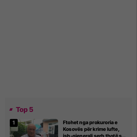
Top 5
Ftohet nga prokuroria e
Kosovës për krime lufte,
ish-gjenerali serb thotë se