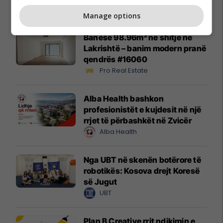
Promo
Reklamo këtu
Manage options
Banesë 98.96m² në shitje në
Lakrishtë – banim modern pranë
qendrës #16060
Pro Real Estate
Alba Health bashkon
profesionistët e kujdesit në një
rrjet të përbashkët në Zvicër
Alba Health
Nga UBT në skenën botërore të
robotikës: Kosova drejt Koresë
së Jugut
UBT
Plan B Creative rrit ndikimin e