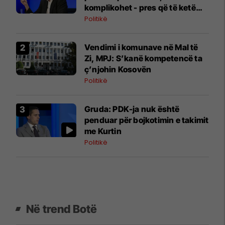
komplikohet - pres që të ketë
lëshim
Politikë
Vendimi i komunave në Mal të
Zi, MPJ: S’kanë kompetencë ta
ç’njohin Kosovën
Politikë
Gruda: PDK-ja nuk është
penduar për bojkotimin e takimit
me Kurtin
Politikë
Në trend Botë