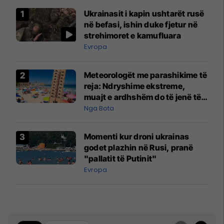
Ukrainasit i kapin ushtarët rusë
në befasi, ishin duke fjetur në
strehimoret e kamufluara
Evropa
Meteorologët me parashikime të
reja: Ndryshime ekstreme,
muajt e ardhshëm do të jenë të
pazakontë
Nga Bota
Momenti kur droni ukrainas
godet plazhin në Rusi, pranë
"pallatit të Putinit"
Evropa