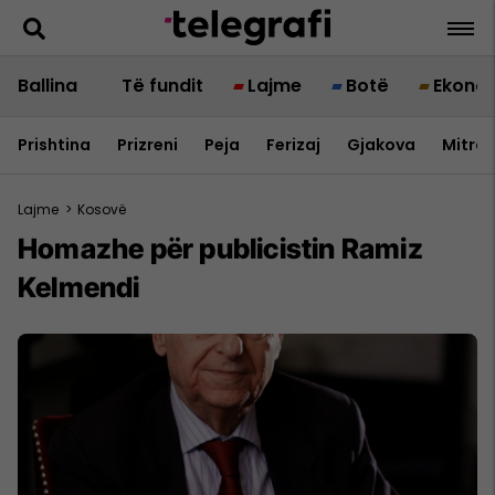
Ballina
Të fundit
Lajme
Botë
Ekono
Prishtina
Prizreni
Peja
Ferizaj
Gjakova
Mitrov
Lajme
>
Kosovë
Homazhe për publicistin Ramiz
Kelmendi