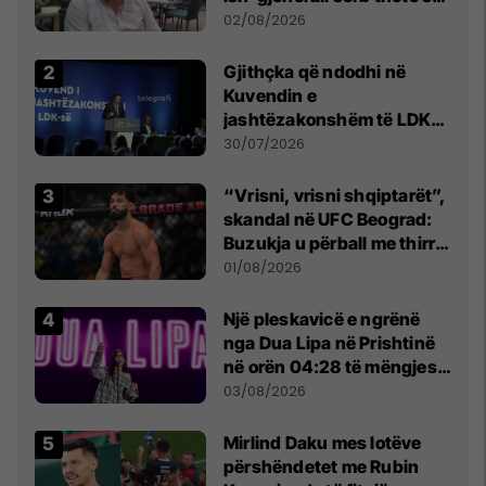
dikush e tradhtoi në
02/08/2026
Beograd
Gjithçka që ndodhi në
Kuvendin e
jashtëzakonshëm të LDK-
së
30/07/2026
“Vrisni, vrisni shqiptarët”,
skandal në UFC Beograd:
Buzukja u përball me thirrje
anti-shqiptare nga
01/08/2026
tribunat
Një pleskavicë e ngrënë
nga Dua Lipa në Prishtinë
në orën 04:28 të mëngjesit
- dhe bota digjitale serbe
03/08/2026
shpall gjendjen e luftës
Mirlind Daku mes lotëve
përshëndetet me Rubin