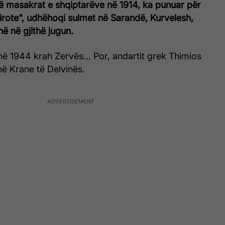
ë masakrat e shqiptarëve në 1914, ka punuar për
pirote”, udhëhoqi sulmet në Sarandë, Kurvelesh,
ë në gjithë jugun.
ë 1944 krah Zervës… Por, andartit grek Thimios
 në Krane të Delvinës.