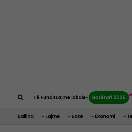
Të Fundit
Lajme lokale
Botërori 2026
Ballina
Lajme
Botë
Ekonomi
T