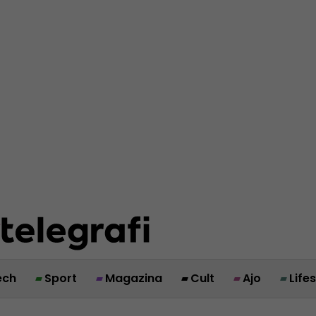
ech
Sport
Magazina
Cult
Ajo
Life