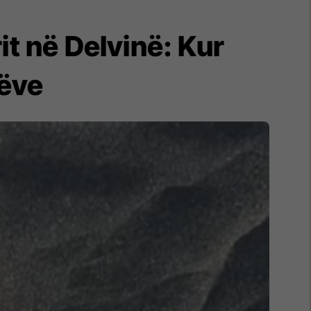
grit në Delvinë: Kur
rëve