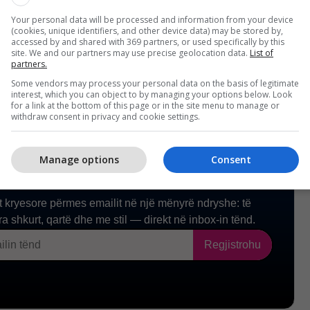
Your personal data will be processed and information from your device
(cookies, unique identifiers, and other device data) may be stored by,
accessed by and shared with 369 partners, or used specifically by this
site. We and our partners may use precise geolocation data.
List of
partners.
Some vendors may process your personal data on the basis of legitimate
interest, which you can object to by managing your options below. Look
for a link at the bottom of this page or in the site menu to manage or
withdraw consent in privacy and cookie settings.
Manage options
Consent