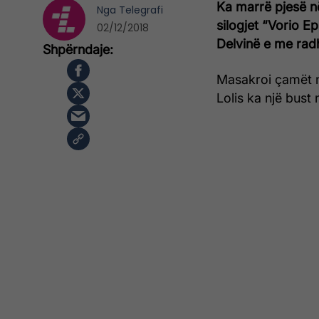
Ka marrë pjesë n
Nga
Telegrafi
silogjet “Vorio E
02/12/2018
Delvinë e me radh
Masakroi çamët n
Lolis ka një bust