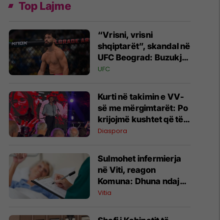
Top Lajme
“Vrisni, vrisni
shqiptarët”, skandal në
UFC Beograd: Buzukja
u përball me thirrje
UFC
anti-shqiptare nga
tribunat
Kurti në takimin e VV-
së me mërgimtarët: Po
krijojmë kushtet që të
ktheheni në Kosovë
Diaspora
Sulmohet infermierja
në Viti, reagon
Komuna: Dhuna ndaj
stafit shëndetësor nuk
Vitia
tolerohet