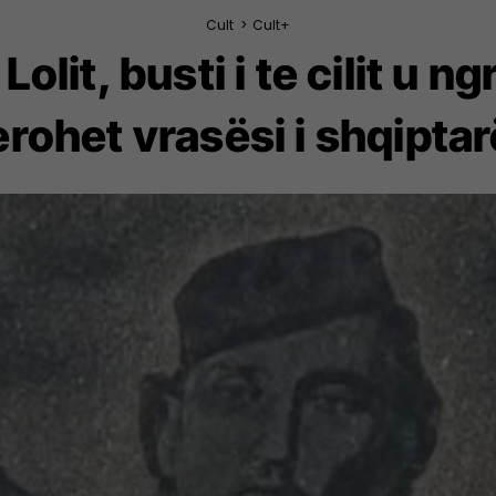
Cult
>
Cult+
olit, busti i te cilit u n
rohet vrasësi i shqipta