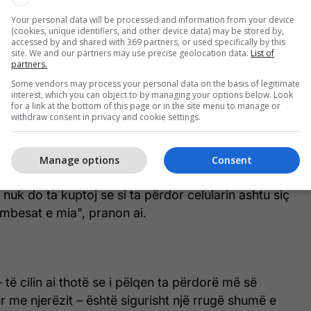
Apple Watch dhe përdor një iPhone, duke
Your personal data will be processed and information from your device
(cookies, unique identifiers, and other device data) may be stored by,
rë intuitive midis emailit të tij, fotove, YouTube
accessed by and shared with 369 partners, or used specifically by this
site. We and our partners may use precise geolocation data.
List of
r aparatin e tij të dëgjimit.
partners.
Some vendors may process your personal data on the basis of legitimate
elin më të fundit sa herë që përditësohet dhe i bën
interest, which you can object to by managing your options below. Look
for a link at the bottom of this page or in the site menu to manage or
withdraw consent in privacy and cookie settings.
e disa milionë aplikacione të disponueshme, të gjitha
n jo mjaftueshëm”.
Manage options
Consent
 nuk do ta kuptoj se si ta përdor celularin ashtu siç
 mbesat e mia", pranon ai.
 të cilin ai thotë se i pëlqen ta përdorë më së
ur me njerëzit – është sigurisht një rrugë shumë e