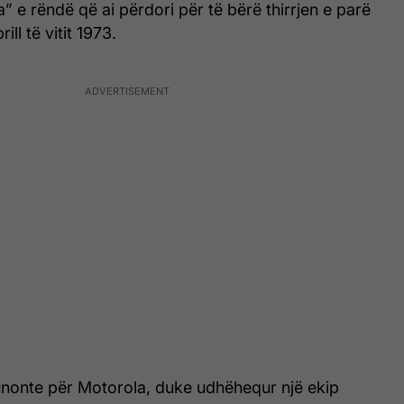
a” e rëndë që ai përdori për të bërë thirrjen e parë
ill të vitit 1973.
unonte për Motorola, duke udhëhequr një ekip