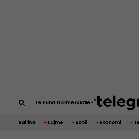
Të Fundit
Lajme lokale
Ballina
Lajme
Botë
Ekonomi
T