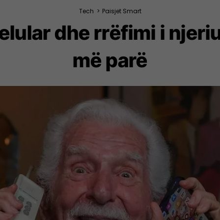
Tech
>
Paisjet Smart
elular dhe rrëfimi i njer
më parë