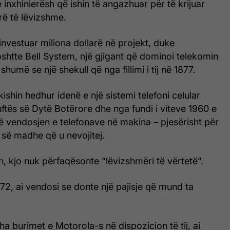
 inxhinierësh që ishin të angazhuar për të krijuar
rë të lëvizshme.
nvestuar miliona dollarë në projekt, duke
shtte Bell System, një gjigant që dominoi telekomin
umë se një shekull që nga fillimi i tij në 1877.
 kishin hedhur idenë e një sistemi telefoni celular
tës së Dytë Botërore dhe nga fundi i viteve 1960 e
në vendosjen e telefonave në makina – pjesërisht për
 së madhe që u nevojitej.
, kjo nuk përfaqësonte “lëvizshmëri të vërtetë”.
1972, ai vendosi se donte një pajisje që mund ta
ha burimet e Motorola-s në dispozicion të tij, ai