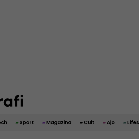
ech
Sport
Magazina
Cult
Ajo
Life