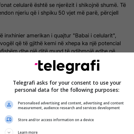
onat celularë është se njerëzit i shikojnë shumë. Të
don njeriu që i shpiku 50 vjet më parë, përcjell
 inxhinier amerikan i quajtur "Babai i celularit",
e vogël që të gjithë kemi në xhepa ka një potencial
ufishëm dhe një ditë mund të ndihmojë edhe në
undjeve.
 ai, mund të jemi “paksa tepër të fiksuar”.
Telegrafi asks for your consent to use your
uar kur shoh dikë që kalon rrugën dhe shikon
personal data for the following purposes:
thënë 94-vjeçari për AFP nga zyra e tij në Del Mar,
Personalised advertising and content, advertising and content
measurement, audience research and services development
erëz të goditen nga ndonjë makinë, ata do ta
Store and/or access information on a device
në ai me shaka.
Learn more