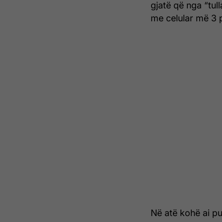
gjatë që nga “tull
me celular më 3 pr
Në atë kohë ai p