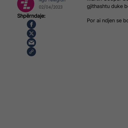
Nga
Telegrafi
gjithashtu duke bë
02/04/2023
Por ai ndjen se b