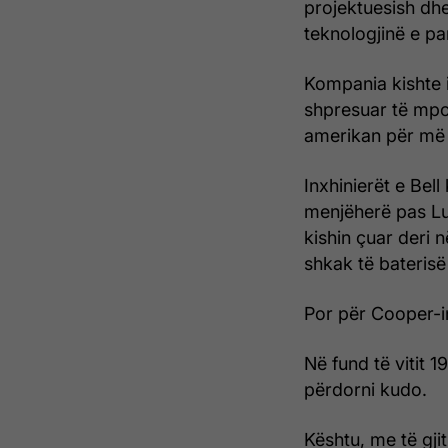
projektuesish dhe
teknologjinë e pa
Kompania kishte i
shpresuar të mpo
amerikan për më sh
Inxhinierët e Bell
menjëherë pas Luf
kishin çuar deri 
shkak të baterisë
Por për Cooper-in
Në fund të vitit 
përdorni kudo.
Kështu, me të gjit