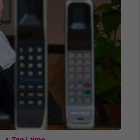
Top Lajme