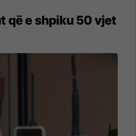
iut që e shpiku 50 vjet