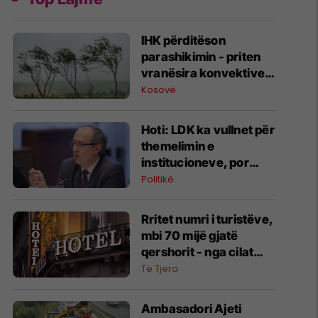
IHK përditëson
parashikimin - priten
vranësira konvektive,
erëra të fuqishme dhe
Kosovë
breshër
Hoti: LDK ka vullnet për
themelimin e
institucioneve, por
kërkon kompromis -
Politikë
duke shantazhuar me
zgjedhje nuk arrihet
Rritet numri i turistëve,
asgjë
mbi 70 mijë gjatë
qershorit - nga cilat
shtete pati më shumë
Të Tjera
vizitorë?
Ambasadori Ajeti