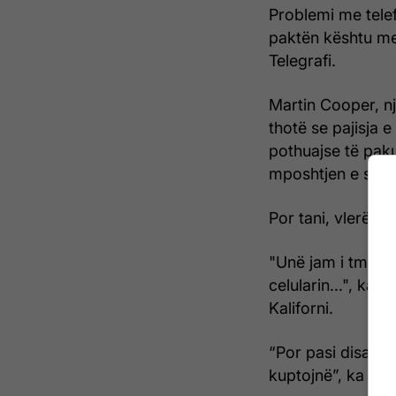
Problemi me telef
paktën kështu men
Telegrafi.
Martin Cooper, një
thotë se pajisja 
pothuajse të pak
mposhtjen e sëm
Por tani, vlerëson
"Unë jam i tmerr
celularin...", ka 
Kaliforni.
“Por pasi disa nj
kuptojnë”, ka thë