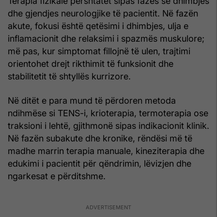
Terapia fizikale përshtatet sipas fazës së dhimbjes
dhe gjendjes neurologjike të pacientit. Në fazën
akute, fokusi është qetësimi i dhimbjes, ulja e
inflamacionit dhe relaksimi i spazmës muskulore;
më pas, kur simptomat fillojnë të ulen, trajtimi
orientohet drejt rikthimit të funksionit dhe
stabilitetit të shtyllës kurrizore.
Në ditët e para mund të përdoren metoda
ndihmëse si TENS-i, krioterapia, termoterapia ose
traksioni i lehtë, gjithmonë sipas indikacionit klinik.
Në fazën subakute dhe kronike, rëndësi më të
madhe marrin terapia manuale, kineziterapia dhe
edukimi i pacientit për qëndrimin, lëvizjen dhe
ngarkesat e përditshme.