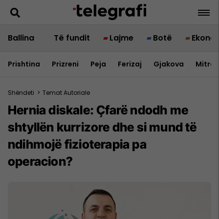
Ballina
Të fundit
Lajme
Botë
Ekono
Prishtina
Prizreni
Peja
Ferizaj
Gjakova
Mitrov
Shëndeti
>
Temat Autoriale
Hernia diskale: Çfarë ndodh me
shtyllën kurrizore dhe si mund të
ndihmojë fizioterapia pa
operacion?