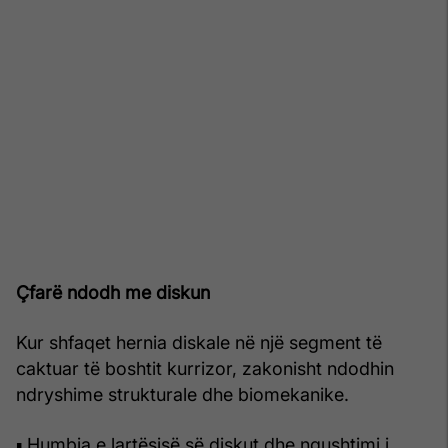
Çfarë ndodh me diskun
Kur shfaqet hernia diskale në një segment të
caktuar të boshtit kurrizor, zakonisht ndodhin
ndryshime strukturale dhe biomekanike.
▪ Humbja e lartësisë së diskut dhe ngushtimi i