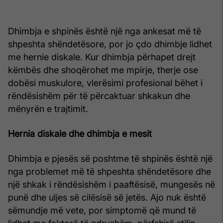
Dhimbja e shpinës është një nga ankesat më të
shpeshta shëndetësore, por jo çdo dhimbje lidhet
me hernie diskale. Kur dhimbja përhapet drejt
këmbës dhe shoqërohet me mpirje, therje ose
dobësi muskulore, vlerësimi profesional bëhet i
rëndësishëm për të përcaktuar shkakun dhe
mënyrën e trajtimit.
Hernia diskale dhe dhimbja e mesit
Dhimbja e pjesës së poshtme të shpinës është një
nga problemet më të shpeshta shëndetësore dhe
një shkak i rëndësishëm i paaftësisë, mungesës në
punë dhe uljes së cilësisë së jetës. Ajo nuk është
sëmundje më vete, por simptomë që mund të