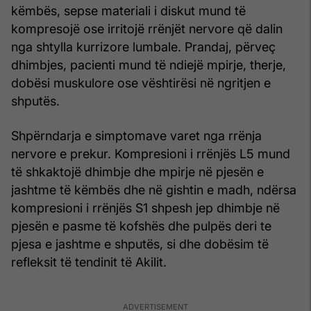
këmbës, sepse materiali i diskut mund të
kompresojë ose irritojë rrënjët nervore që dalin
nga shtylla kurrizore lumbale. Prandaj, përveç
dhimbjes, pacienti mund të ndiejë mpirje, therje,
dobësi muskulore ose vështirësi në ngritjen e
shputës.
Shpërndarja e simptomave varet nga rrënja
nervore e prekur. Kompresioni i rrënjës L5 mund
të shkaktojë dhimbje dhe mpirje në pjesën e
jashtme të këmbës dhe në gishtin e madh, ndërsa
kompresioni i rrënjës S1 shpesh jep dhimbje në
pjesën e pasme të kofshës dhe pulpës deri te
pjesa e jashtme e shputës, si dhe dobësim të
refleksit të tendinit të Akilit.