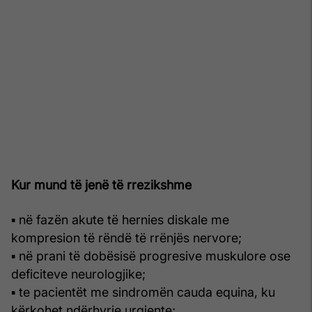
Kur mund të jenë të rrezikshme
▪ në fazën akute të hernies diskale me
kompresion të rëndë të rrënjës nervore;
▪ në prani të dobësisë progresive muskulore ose
deficiteve neurologjike;
▪ te pacientët me sindromën cauda equina, ku
kërkohet ndërhyrje urgjente;