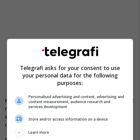
Telegrafi asks for your consent to use
your personal data for the following
purposes:
Personalised advertising and content, advertising and
Kjo përhapje e dhimbjes, sidomos kur shoqërohet
content measurement, audience research and
services development
me mpirje ose therje, është shenjë e rëndësishme
e përfshirjes së rrënjëve nervore dhe ndihmon në
Store and/or access information on a device
orientimin diagnostik të hernies diskale.
Learn more