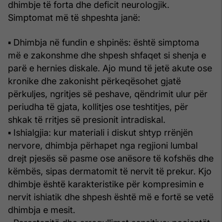
dhimbje të forta dhe deficit neurologjik.
Simptomat më të shpeshta janë:
▪ Dhimbja në fundin e shpinës: është simptoma
më e zakonshme dhe shpesh shfaqet si shenja e
parë e hernies diskale. Ajo mund të jetë akute ose
kronike dhe zakonisht përkeqësohet gjatë
përkuljes, ngritjes së peshave, qëndrimit ulur për
periudha të gjata, kollitjes ose teshtitjes, për
shkak të rritjes së presionit intradiskal.
▪ Ishialgjia: kur materiali i diskut shtyp rrënjën
nervore, dhimbja përhapet nga regjioni lumbal
drejt pjesës së pasme ose anësore të kofshës dhe
këmbës, sipas dermatomit të nervit të prekur. Kjo
dhimbje është karakteristike për kompresimin e
nervit ishiatik dhe shpesh është më e fortë se vetë
dhimbja e mesit.