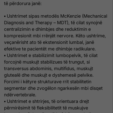
të përdorura janë:
▪ Ushtrimet sipas metodës McKenzie (Mechanical
Diagnosis and Therapy – MDT), të cilat synojnë
centralizimin e dhimbjes dhe reduktimin e
kompresionit mbi rrënjët nervore. Këto ushtrime,
veçanërisht ato të ekstensionit lumbal, janë
efektive te pacientët me dhimbje radikulare.
▪ Ushtrimet e stabilizimit lumbopelvik, të cilat
forcojnë muskujt stabilizues të trungut, si
transversus abdominis, multifidus, muskujt
glutealë dhe muskujt e dyshemesë pelvike.
Forcimi i këtyre strukturave rrit stabilitetin
segmentar dhe zvogëlon ngarkesën mbi disqet
ndërvertebrale.
▪ Ushtrimet e shtrirjes, të orientuara drejt
përmirësimit të fleksibilitetit të muskujve