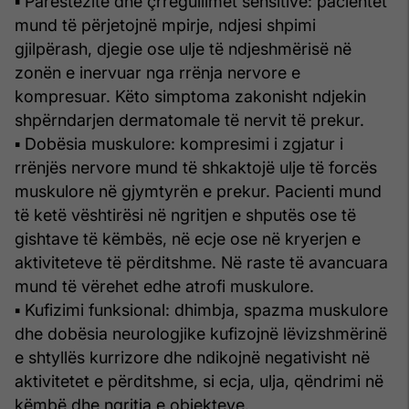
▪ Parestezitë dhe çrregullimet sensitive: pacientët
mund të përjetojnë mpirje, ndjesi shpimi
gjilpërash, djegie ose ulje të ndjeshmërisë në
zonën e inervuar nga rrënja nervore e
kompresuar. Këto simptoma zakonisht ndjekin
shpërndarjen dermatomale të nervit të prekur.
▪ Dobësia muskulore: kompresimi i zgjatur i
rrënjës nervore mund të shkaktojë ulje të forcës
muskulore në gjymtyrën e prekur. Pacienti mund
të ketë vështirësi në ngritjen e shputës ose të
gishtave të këmbës, në ecje ose në kryerjen e
aktiviteteve të përditshme. Në raste të avancuara
mund të vërehet edhe atrofi muskulore.
▪ Kufizimi funksional: dhimbja, spazma muskulore
dhe dobësia neurologjike kufizojnë lëvizshmërinë
e shtyllës kurrizore dhe ndikojnë negativisht në
aktivitetet e përditshme, si ecja, ulja, qëndrimi në
këmbë dhe ngritja e objekteve.