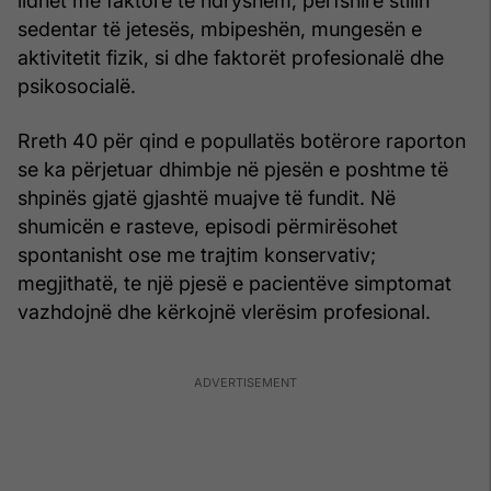
lidhet me faktorë të ndryshëm, përfshirë stilin
sedentar të jetesës, mbipeshën, mungesën e
aktivitetit fizik, si dhe faktorët profesionalë dhe
psikosocialë.
Rreth 40 për qind e popullatës botërore raporton
se ka përjetuar dhimbje në pjesën e poshtme të
shpinës gjatë gjashtë muajve të fundit. Në
shumicën e rasteve, episodi përmirësohet
spontanisht ose me trajtim konservativ;
megjithatë, te një pjesë e pacientëve simptomat
vazhdojnë dhe kërkojnë vlerësim profesional.