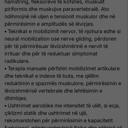
hamstring, fleksorëve të kofshës, muskulit
piriformis dhe muskujve paravertebralë. Ato
ndihmojnë në uljen e tensionit muskulor dhe në
përmirësimin e amplitudës së lëvizjes.
▪ Teknikat e mobilizimit nervor, të njohura edhe si
neural mobilization ose nerve gliding, përdoren
për të përmirësuar lëvizshmërinë e nervit të
irrituar dhe për të reduktuar simptomat
radikulare.
▪ Terapia manuale përfshin mobilizimet artikulare
dhe teknikat e indeve të buta, me qëllim
reduktimin e spazmës muskulore, përmirësimin e
lëvizshmërisë vertebrale dhe lehtësimin e
dhimbjes.
▪ Ushtrimet aerobike me intensitet të ulët, si ecja,
çiklizmi statik dhe ushtrimet në ujë,
rekomandohen për përmirësimin e kapacitetit
funksional, qëndrueshmërisë fizike dhe cilësisë së