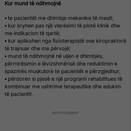
Kur mund të ndihmojnë
▪ te pacientët me dhimbje mekanike të mesit;
▪ kur kryhen pas një vlerësimi të plotë klinik dhe
me indikacion të qartë;
▪ kur aplikohen nga fizioterapistë ose kiropraktorë
të trajnuar dhe me përvojë;
▪ mund të ndihmojnë në uljen e dhimbjes,
përmirësimin e lëvizshmërisë dhe reduktimin e
spazmës muskulore te pacientët e përzgjedhur;
▪ përdoren si pjesë e një programi rehabilitues të
kombinuar me ushtrime terapeutike dhe edukim
të pacientit.