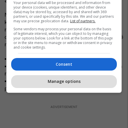
Shenjat për konsultë urgjente
Your personal data will be processed and information from
your device (cookies, unique identifiers, and other device
data) may be stored by, accessed by and shared with 369
Në raste të rralla, kur hernia diskale shkakton
partners, or used specifically by this site. We and our partners
may use precise geolocation data.
List of partners.
kompresim të rëndë të strukturave nervore,
Some vendors may process your personal data on the basis
nevojitet konsultë me neurokirurgun ose
of legitimate interest, which you can object to by managing
ortopedin spinal. Shenjat që kërkojnë vëmendje të
your options below. Look for a link at the bottom of this page
or in the site menu to manage or withdraw consent in privacy
menjëhershme janë:
and cookie settings.
▪ humbja e kontrollit të urinimit ose jashtëqitjes;
Consent
▪ mpirja në zonën perineale, e njohur si “anestezia
në shalë”;
▪ dobësia progresive e të dy gjymtyrëve të
Manage options
poshtme.