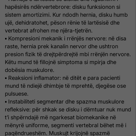
hapësirës ndërvertebrore: disku funksionon si
sistem amortizimi. Kur ndodh hernia, disku humb
ujë, dehidratohet, pëson rënie të lartësisë dhe
vertebrat afrohen me njëra-tjetrën.
▪ Kompresioni mekanik i rrënjës nervore: në disa
raste, hernia prek kanalin nervor dhe ushtron
presion fizik të drejtpërdrejtë mbi rrënjën nervore.
Këtu mund të fillojnë simptoma si mpirja dhe
dobësia muskulore.
▪ Reaksioni inflamator: në ditët e para pacienti
mund të ndiejë dhimbje të mprehtë, djegëse ose
pulsuese.
▪ Instabiliteti segmentar dhe spazma muskulore
refleksive: për shkak se disku i dëmtuar nuk mund
t’i shpërndajë më ngarkesat biomekanike në
mënyrë uniforme, segmenti vertebral bëhet më i
paqëndrueshëm. Muskujt krijojnë spazmë