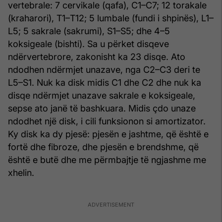
vertebrale: 7 cervikale (qafa), C1–C7; 12 torakale
(kraharori), T1–T12; 5 lumbale (fundi i shpinës), L1–
L5; 5 sakrale (sakrumi), S1–S5; dhe 4–5
koksigeale (bishti). Sa u përket disqeve
ndërvertebrore, zakonisht ka 23 disqe. Ato
ndodhen ndërmjet unazave, nga C2–C3 deri te
L5–S1. Nuk ka disk midis C1 dhe C2 dhe nuk ka
disqe ndërmjet unazave sakrale e koksigeale,
sepse ato janë të bashkuara. Midis çdo unaze
ndodhet një disk, i cili funksionon si amortizator.
Ky disk ka dy pjesë: pjesën e jashtme, që është e
fortë dhe fibroze, dhe pjesën e brendshme, që
është e butë dhe me përmbajtje të ngjashme me
xhelin.