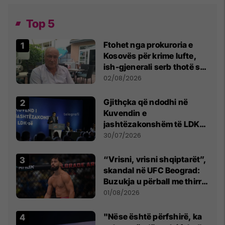
Top 5
Ftohet nga prokuroria e
Kosovës për krime lufte,
ish-gjenerali serb thotë se
dikush e tradhtoi në
02/08/2026
Beograd
Gjithçka që ndodhi në
Kuvendin e
jashtëzakonshëm të LDK-
së
30/07/2026
“Vrisni, vrisni shqiptarët”,
skandal në UFC Beograd:
Buzukja u përball me thirrje
anti-shqiptare nga
01/08/2026
tribunat
"Nëse është përfshirë, ka