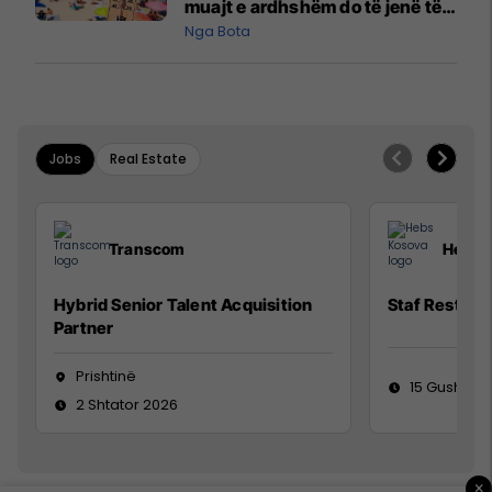
muajt e ardhshëm do të jenë të
pazakontë
Nga Bota
Jobs
Real Estate
Transcom
Hebs 
Hybrid Senior Talent Acquisition
Staf Restora
Partner
Prishtinë
15 Gusht 20
2 Shtator 2026
×