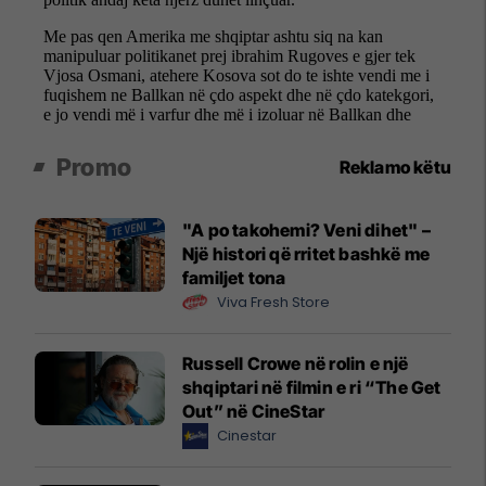
Promo
Reklamo këtu
"A po takohemi? Veni dihet" –
Një histori që rritet bashkë me
familjet tona
Viva Fresh Store
Russell Crowe në rolin e një
shqiptari në filmin e ri “The Get
Out” në CineStar
Cinestar