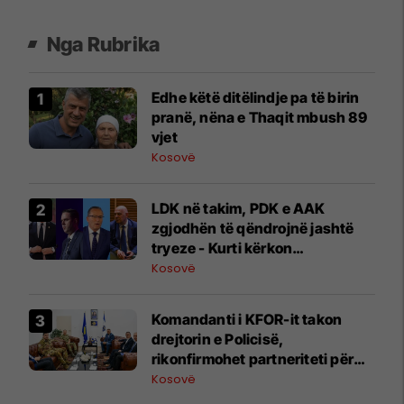
Nga Rubrika
Edhe këtë ditëlindje pa të birin
pranë, nëna e Thaqit mbush 89
vjet
Kosovë
LDK në takim, PDK e AAK
zgjodhën të qëndrojnë jashtë
tryeze - Kurti kërkon
marrëveshje para 6 gushtit
Kosovë
Komandanti i KFOR-it takon
drejtorin e Policisë,
rikonfirmohet partneriteti për
Kosovën
Kosovë