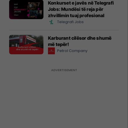
Konkurset e javës në Telegrafi
Jobs: Mundësi të reja për
zhvillimin tuaj profesional
Telegrafi Jobs
Karburant cilësor dhe shumë
më tepër!
Petrol Company