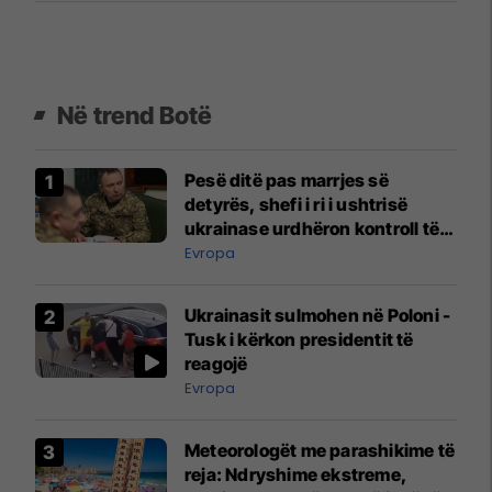
Në trend Botë
Pesë ditë pas marrjes së
detyrës, shefi i ri i ushtrisë
ukrainase urdhëron kontroll të
madh
Evropa
Ukrainasit sulmohen në Poloni -
Tusk i kërkon presidentit të
reagojë
Evropa
Meteorologët me parashikime të
reja: Ndryshime ekstreme,