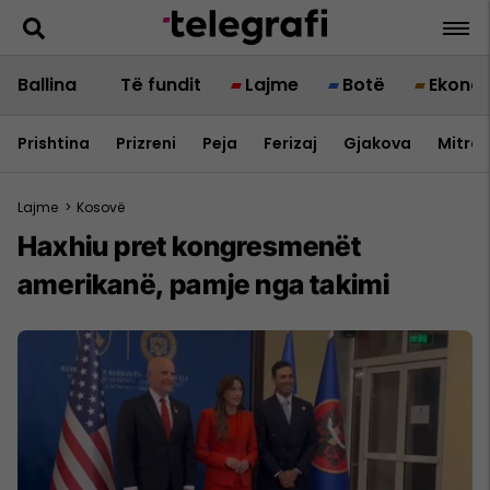
Ballina
Të fundit
Lajme
Botë
Ekono
Prishtina
Prizreni
Peja
Ferizaj
Gjakova
Mitrov
Lajme
>
Kosovë
Haxhiu pret kongresmenët
amerikanë, pamje nga takimi