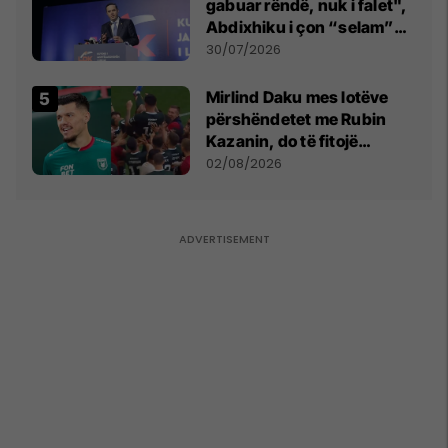
gabuar rëndë, nuk i falet",
Abdixhiku i çon “selam”
Përparim Ramës
30/07/2026
Mirlind Daku mes lotëve
përshëndetet me Rubin
Kazanin, do të fitojë
miliona te Spartak Moska
02/08/2026