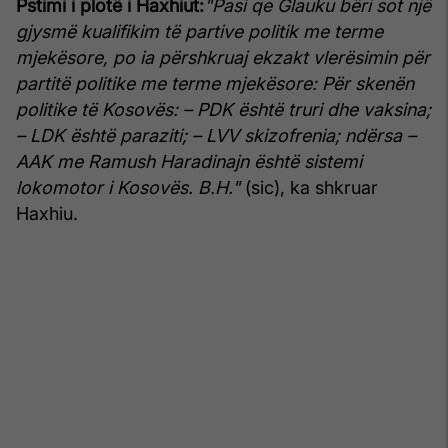
Pstimi i plotë i Haxhiut:
"Pasi qe Glauku bëri sot një
gjysmë kualifikim të partive politik me terme
mjekësore, po ia përshkruaj ekzakt vlerësimin për
partitë politike me terme mjekësore:
Për skenën
politike të Kosovës:
– PDK është truri dhe vaksina;
– LDK është paraziti;
– LVV skizofrenia; ndërsa
–
AAK me Ramush Haradinajn është sistemi
lokomotor i Kosovës. B.H."
(sic), ka shkruar
Haxhiu.