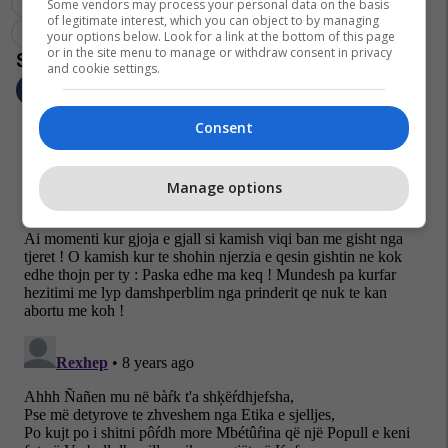
Zgjedhjet Lokale
Xhelal Neziri
Zgjedhjet Lokale 2017
Some vendors may process your personal data on the basis
of legitimate interest, which you can object to by managing
Bekim Haxhiu
your options below. Look for a link at the bottom of this page
or in the site menu to manage or withdraw consent in privacy
and cookie settings.
Consent
Manage options