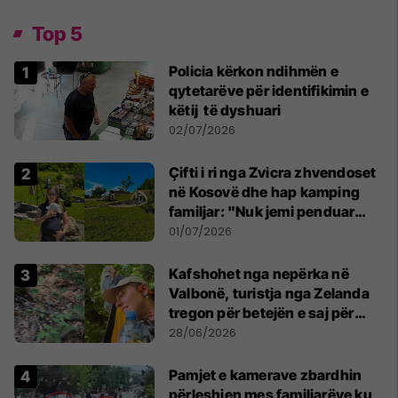
Top 5
Policia kërkon ndihmën e
qytetarëve për identifikimin e
këtij të dyshuari
02/07/2026
Çifti i ri nga Zvicra zhvendoset
në Kosovë dhe hap kamping
familjar: "Nuk jemi penduar
asnjë ditë"
01/07/2026
Kafshohet nga nepërka në
Valbonë, turistja nga Zelanda
tregon për betejën e saj për
mbijetesë
28/06/2026
Pamjet e kamerave zbardhin
përleshjen mes familjarëve ku