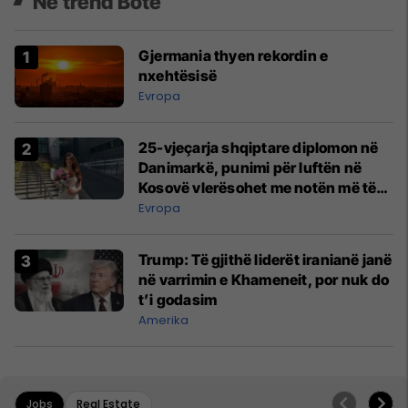
Në trend Botë
Gjermania thyen rekordin e
nxehtësisë
Evropa
25-vjeçarja shqiptare diplomon në
Danimarkë, punimi për luftën në
Kosovë vlerësohet me notën më të
lartë
Evropa
Trump: Të gjithë liderët iranianë janë
në varrimin e Khameneit, por nuk do
t’i godasim
Amerika
Jobs
Real Estate