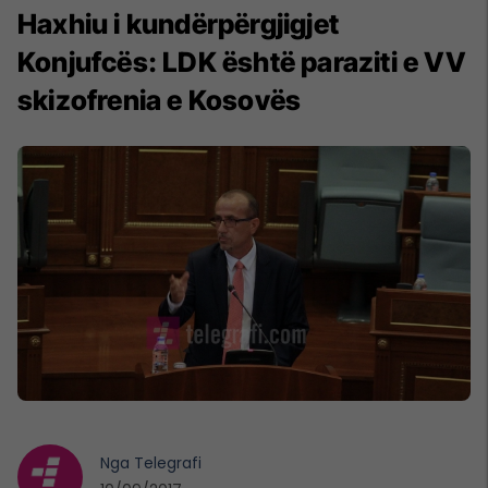
Haxhiu i kundërpërgjigjet
Konjufcës: LDK është paraziti e VV
skizofrenia e Kosovës
Nga
Telegrafi