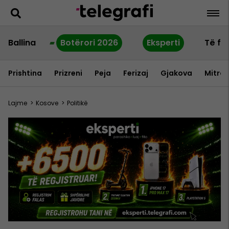
Ballina
Botërori 2026
Eksperti
Të fu
Prishtina
Prizreni
Peja
Ferizaj
Gjakova
Mitrov
Lajme
>
Kosove
>
Politikë