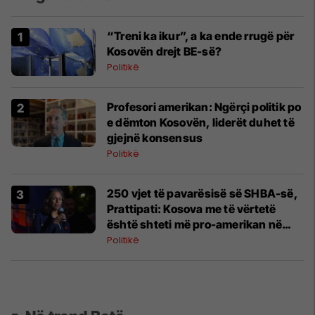
“Treni ka ikur”, a ka ende rrugë për
Kosovën drejt BE-së?
Politikë
Profesori amerikan: Ngërçi politik po
e dëmton Kosovën, liderët duhet të
gjejnë konsensus
Politikë
​250 vjet të pavarësisë së SHBA-së,
Prattipati: Kosova me të vërtetë
është shteti më pro-amerikan në
botë
Politikë