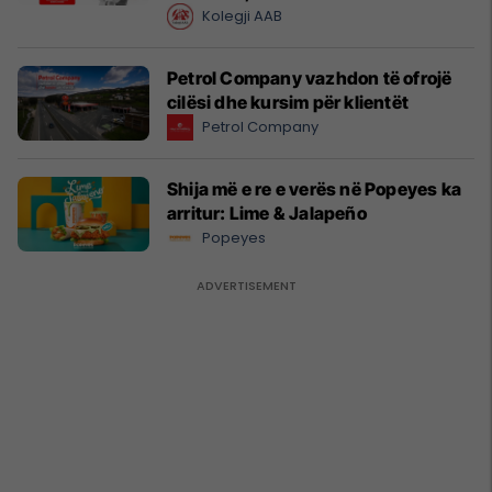
Kolegji AAB
Petrol Company vazhdon të ofrojë
cilësi dhe kursim për klientët
Petrol Company
Shija më e re e verës në Popeyes ka
arritur: Lime & Jalapeño
Popeyes