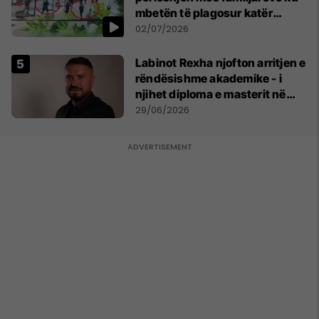
mbetën të plagosur katër
persona
02/07/2026
Labinot Rexha njofton arritjen e
rëndësishme akademike - i
njihet diploma e masterit në
Psikologji në Zvicër
29/06/2026