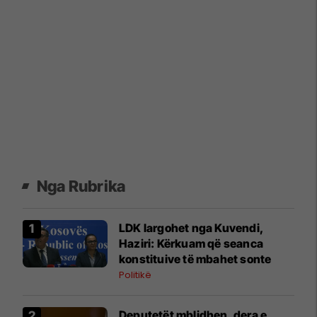
Nga Rubrika
LDK largohet nga Kuvendi,
Haziri: Kërkuam që seanca
konstituive të mbahet sonte
Politikë
Deputetët mblidhen, dera e