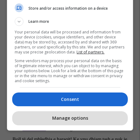
Store and/or access information on a device
Learn more
Your personal data will be processed and information from
your device (cookies, unique identifiers, and other device
data) may be stored by, accessed by and shared with 369
Daut Haradinaj
partners, or used specifically by this site. We and our partners
may use precise geolocation data.
List of partners.
Some vendors may process your personal data on the basis
of legitimate interest, which you can object to by managing
your options below. Look for a link at the bottom of this page
or in the site menu to manage or withdraw consent in privacy
and cookie settings.
Consent
Manage options