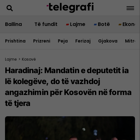
Ballina
Të fundit
Lajme
Botë
Ekono
Prishtina
Prizreni
Peja
Ferizaj
Gjakova
Mitrov
Lajme
>
Kosovë
Haradinaj: Mandatin e deputetit ia
lë kolegëve, do të vazhdoj
angazhimin për Kosovën në forma
të tjera