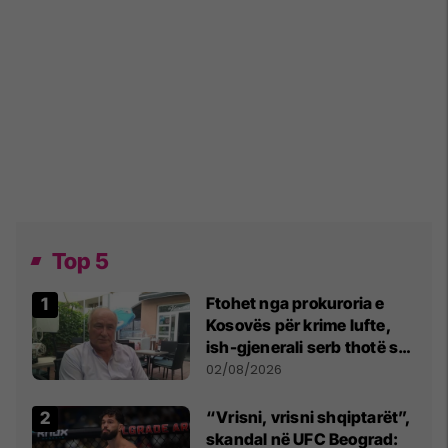
Top 5
Ftohet nga prokuroria e
Kosovës për krime lufte,
ish-gjenerali serb thotë se
dikush e tradhtoi në
02/08/2026
Beograd
“Vrisni, vrisni shqiptarët”,
skandal në UFC Beograd: