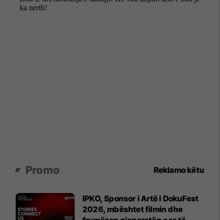
Promo
Reklamo këtu
IPKO, Sponsor i Artë i DokuFest
2026, mbështet filmin dhe
frymëzon gjeneratën e re të