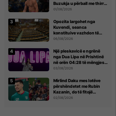
Buzukja u përball me thirrje
anti-shqiptare nga
01/08/2026
tribunat
Opozita largohet nga
Kuvendi, seanca
konstituive vazhdon të
shtunën në orën 11:00
06/08/2026
Një pleskavicë e ngrënë
nga Dua Lipa në Prishtinë
në orën 04:28 të mëngjesit
- dhe bota digjitale serbe
03/08/2026
shpall gjendjen e luftës
Mirlind Daku mes lotëve
përshëndetet me Rubin
Kazanin, do të fitojë
miliona te Spartak Moska
02/08/2026