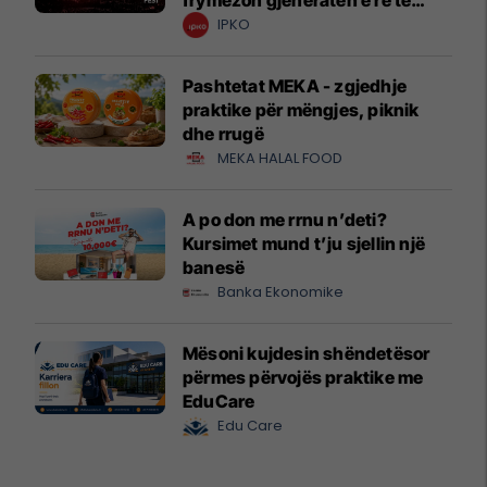
krijuesve
IPKO
Pashtetat MEKA - zgjedhje
praktike për mëngjes, piknik
dhe rrugë
MEKA HALAL FOOD
A po don me rrnu n’deti?
Kursimet mund t’ju sjellin një
banesë
Banka Ekonomike
Mësoni kujdesin shëndetësor
përmes përvojës praktike me
EduCare
Edu Care