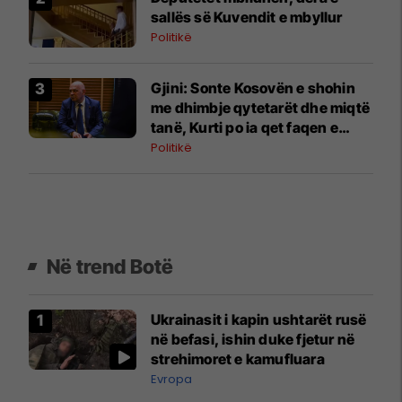
sallës së Kuvendit e mbyllur
Politikë
Gjini: Sonte Kosovën e shohin
me dhimbje qytetarët dhe miqtë
tanë, Kurti po ia qet faqen e
zezë vendit
Politikë
Në trend Botë
Ukrainasit i kapin ushtarët rusë
në befasi, ishin duke fjetur në
strehimoret e kamufluara
Evropa