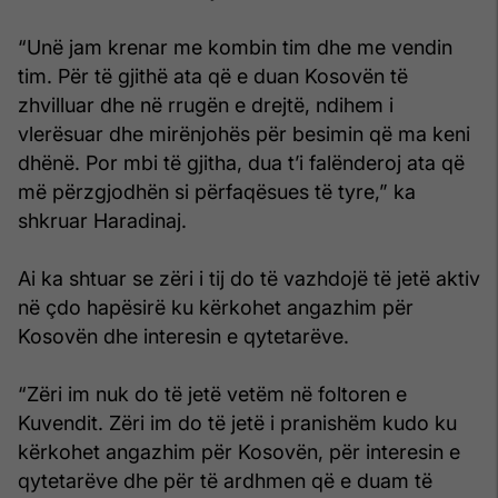
“Unë jam krenar me kombin tim dhe me vendin
tim. Për të gjithë ata që e duan Kosovën të
zhvilluar dhe në rrugën e drejtë, ndihem i
vlerësuar dhe mirënjohës për besimin që ma keni
dhënë. Por mbi të gjitha, dua t’i falënderoj ata që
më përzgjodhën si përfaqësues të tyre,” ka
shkruar Haradinaj.
Ai ka shtuar se zëri i tij do të vazhdojë të jetë aktiv
në çdo hapësirë ku kërkohet angazhim për
Kosovën dhe interesin e qytetarëve.
“Zëri im nuk do të jetë vetëm në foltoren e
Kuvendit. Zëri im do të jetë i pranishëm kudo ku
kërkohet angazhim për Kosovën, për interesin e
qytetarëve dhe për të ardhmen që e duam të