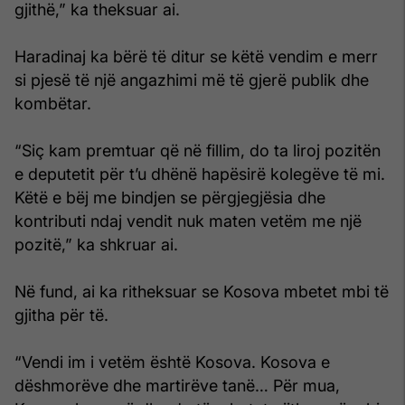
gjithë,” ka theksuar ai.
Haradinaj ka bërë të ditur se këtë vendim e merr
si pjesë të një angazhimi më të gjerë publik dhe
kombëtar.
“Siç kam premtuar që në fillim, do ta liroj pozitën
e deputetit për t’u dhënë hapësirë kolegëve të mi.
Këtë e bëj me bindjen se përgjegjësia dhe
kontributi ndaj vendit nuk maten vetëm me një
pozitë,” ka shkruar ai.
Në fund, ai ka ritheksuar se Kosova mbetet mbi të
gjitha për të.
“Vendi im i vetëm është Kosova. Kosova e
dëshmorëve dhe martirëve tanë… Për mua,