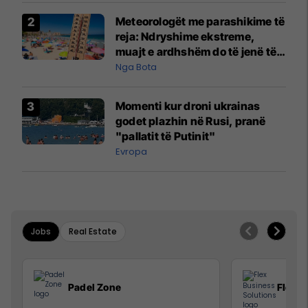
Meteorologët me parashikime të
reja: Ndryshime ekstreme,
muajt e ardhshëm do të jenë të
pazakontë
Nga Bota
Momenti kur droni ukrainas
godet plazhin në Rusi, pranë
"pallatit të Putinit"
Evropa
Jobs
Real Estate
Padel Zone
Flex B