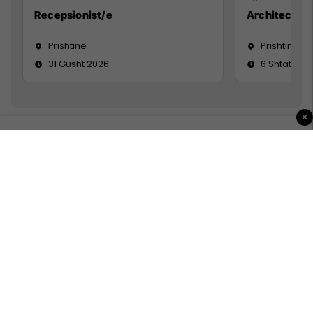
Recepsionist/e
Architect
Prishtine
Prishtinë
31 Gusht 2026
6 Shtator 2
×