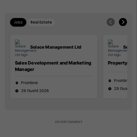
Jobs
Real Estate
Solace Management Ltd
Solac
Sales Development and Marketing
Property Ma
Manager
Prishtinë
Prishtinë
29 Gusht 2
29 Gusht 2026