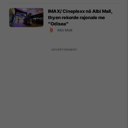
IMAX/ Cineplexx në Albi Mall,
thyen rekorde rajonale me
"Odisea"
Albi Mall