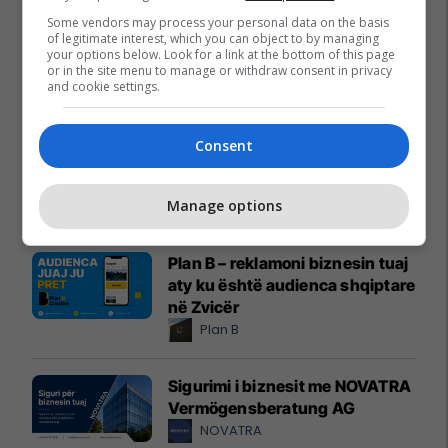
Some vendors may process your personal data on the basis
of legitimate interest, which you can object to by managing
your options below. Look for a link at the bottom of this page
or in the site menu to manage or withdraw consent in privacy
and cookie settings.
Promo
Reklamo këtu
Consent
Holiday In 2 – banesa juaj për
pushime pranë detit
Manage options
Edil Project
Plan B – reklamoni biznesin tuaj
aty ku është audienca shqiptare
në Zvicër
Plan B
Sigurimi i biznesit me NOVATRA
Vermögensberatung AG
NOVATRA