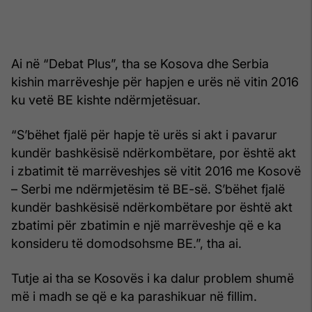
Ai në “Debat Plus”, tha se Kosova dhe Serbia
kishin marrëveshje për hapjen e urës në vitin 2016
ku vetë BE kishte ndërmjetësuar.
“S’bëhet fjalë për hapje të urës si akt i pavarur
kundër bashkësisë ndërkombëtare, por është akt
i zbatimit të marrëveshjes së vitit 2016 me Kosovë
– Serbi me ndërmjetësim të BE-së. S’bëhet fjalë
kundër bashkësisë ndërkombëtare por është akt
zbatimi për zbatimin e një marrëveshje që e ka
konsideru të domodsohsme BE.”, tha ai.
Tutje ai tha se Kosovës i ka dalur problem shumë
më i madh se që e ka parashikuar në fillim.