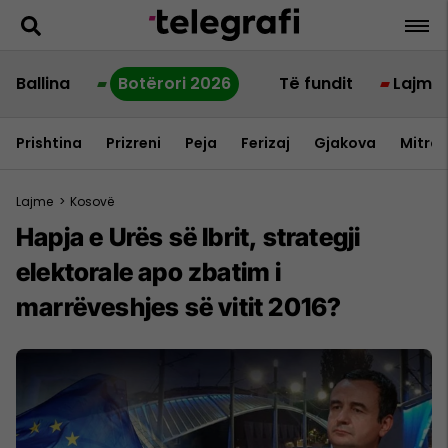
Ballina
Botërori 2026
Të fundit
Lajme
Prishtina
Prizreni
Peja
Ferizaj
Gjakova
Mitrov
Lajme
>
Kosovë
Hapja e Urës së Ibrit, strategji
elektorale apo zbatim i
marrëveshjes së vitit 2016?