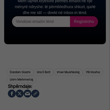
Dardan Gashi
Ura E Ibrit
Imer Mushkolaj
Ylli Hoxha
Lirim Mehmetaj