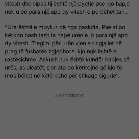
vitesh dhe sipas tij është një pyetje pse kjo hapje
nuk u bë para një apo dy vitesh e po bëhet tani.
“Ura është e mbyllur që nga paslufta. Pse ai po
kërkon bash tash ta hapë urën e jo para një apo
dy vitesh. Tregimi për urën vjen e ringjallet në
prag të fushatës zgjedhore, kjo nuk është e
rastësishme. Askush nuk është kundër hapjes së
urës, as aleatët, por ata po kërkojnë që kjo të
mos bëhet në këtë kohë për shkaqe sigurie”.