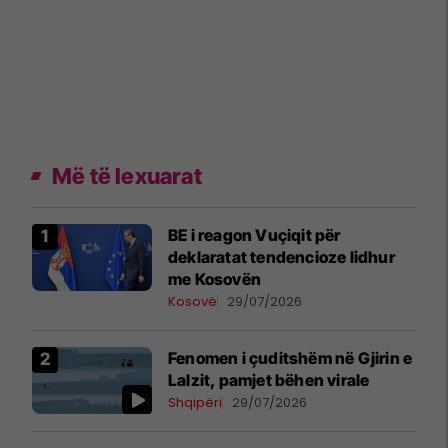
Më të lexuarat
BE i reagon Vuçiqit për
deklaratat tendencioze lidhur
me Kosovën
Kosovë
29/07/2026
Fenomen i çuditshëm në Gjirin e
Lalzit, pamjet bëhen virale
Shqipëri
29/07/2026