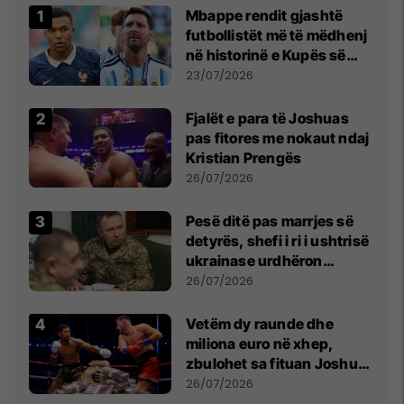
Mbappe rendit gjashtë
futbollistët më të mëdhenj
në historinë e Kupës së
Botës, Messi mbetet i dyti
23/07/2026
Fjalët e para të Joshuas
pas fitores me nokaut ndaj
Kristian Prengës
26/07/2026
Pesë ditë pas marrjes së
detyrës, shefi i ri i ushtrisë
ukrainase urdhëron
kontroll të madh
26/07/2026
Vetëm dy raunde dhe
miliona euro në xhep,
zbulohet sa fituan Joshua
e Prenga
26/07/2026