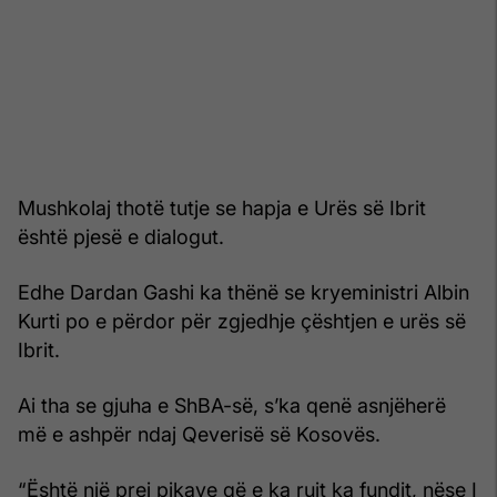
Mushkolaj thotë tutje se hapja e Urës së Ibrit
është pjesë e dialogut.
Edhe Dardan Gashi ka thënë se kryeministri Albin
Kurti po e përdor për zgjedhje çështjen e urës së
Ibrit.
Ai tha se gjuha e ShBA-së, s’ka qenë asnjëherë
më e ashpër ndaj Qeverisë së Kosovës.
“Është një prej pikave që e ka rujt ka fundit, nëse I