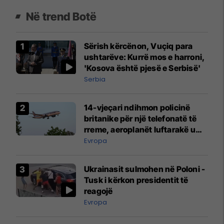
Në trend Botë
Sërish kërcënon, Vuçiq para
ushtarëve: Kurrë mos e harroni,
'Kosova është pjesë e Serbisë'
Serbia
14-vjeçari ndihmon policinë
britanike për një telefonatë të
rreme, aeroplanët luftarakë u
ngritën në ajër për të
Evropa
interceptuar fluturaken e Qatar
Airways që po shkonte drejt
Ukrainasit sulmohen në Poloni -
Mançesterit
Tusk i kërkon presidentit të
reagojë
Evropa