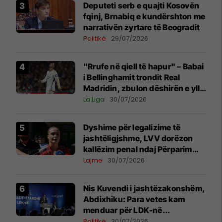
Deputeti serb e quajti Kosovën
fqinj, Brnabiq e kundërshton me
narrativën zyrtare të Beogradit
Politikë
29/07/2026
"Rrufe në qiell të hapur" – Babai
i Bellinghamit trondit Real
Madridin, zbulon dëshirën e yllit
anglez për largim
La Liga
30/07/2026
Dyshime për legalizime të
jashtëligjshme, LVV dorëzon
kallëzim penal ndaj Përparim
Ramës dhe zyrtarëve të
Lajme
30/07/2026
kabinetit të tij
Nis Kuvendi i jashtëzakonshëm,
Abdixhiku: Para vetes kam
menduar për LDK-në...
Politikë
30/07/2026