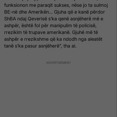
funksionon me paraqit sukses, nëse jo ta sulmoj
BE-në dhe Amerikën… Gjuha që e kanë përdor
ShBA ndaj Qeverisë s’ka qenë asnjëherë më e
ashpër, është fol për manipulim të policisë,
rrezikim të trupave amerikanë. Gjuhë më të
ashpër e rrezikshme që ka ndodh nga aleatët
tanë s’ka pasur asnjëherë”, tha ai.