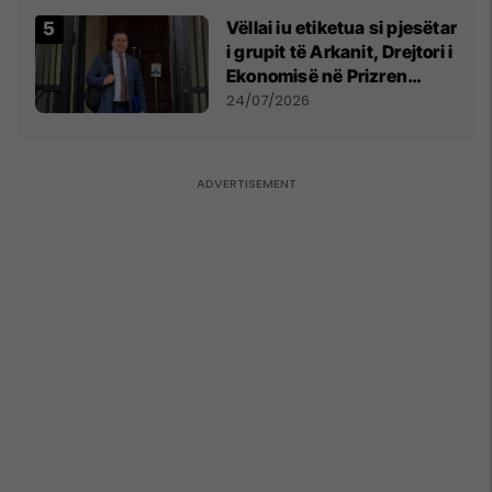
Vëllai iu etiketua si pjesëtar
i grupit të Arkanit, Drejtori i
Ekonomisë në Prizren
mohon pretendimet
24/07/2026