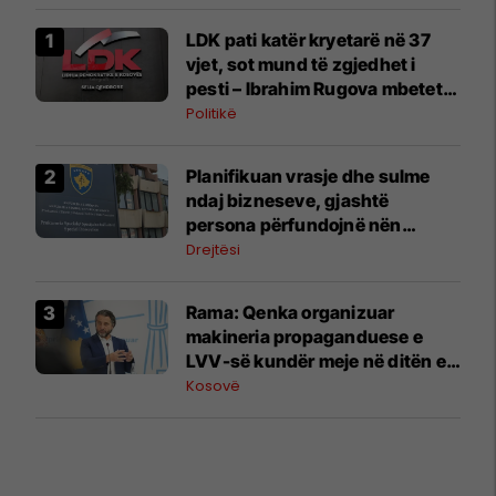
LDK pati katër kryetarë në 37
vjet, sot mund të zgjedhet i
pesti – Ibrahim Rugova mbetet
më jetëgjati
Politikë
​Planifikuan vrasje dhe sulme
ndaj bizneseve, gjashtë
persona përfundojnë nën
aktakuzë
Drejtësi
Rama: Qenka organizuar
makineria propaganduese e
LVV-së kundër meje në ditën e
Kuvendit të LDK-së
Kosovë