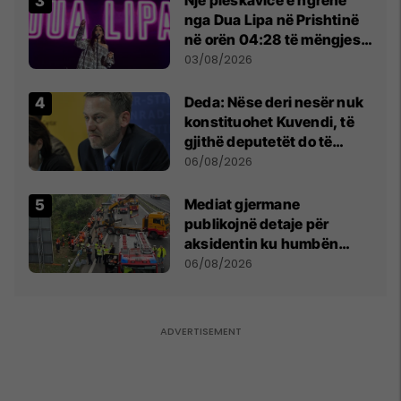
nga Dua Lipa në Prishtinë
në orën 04:28 të mëngjesit
- dhe bota digjitale serbe
03/08/2026
shpall gjendjen e luftës
Deda: Nëse deri nesër nuk
konstituohet Kuvendi, të
gjithë deputetët do të
bëjnë shkelje të rëndë
06/08/2026
kushtetuese
Mediat gjermane
publikojnë detaje për
aksidentin ku humbën
jetën tre mërgimtarë nga
06/08/2026
Komogllava e Ferizajt