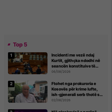
Top 5
Incidenti me vezë ndaj
Kurtit, gjithçka ndodhi në
seancën konstituive të
Kuvendit
06/08/2026
Ftohet nga prokuroria e
Kosovës për krime lufte,
ish-gjenerali serb thotë se
dikush e tradhtoi në
02/08/2026
Beograd
Një pleskavicë e ngrënë