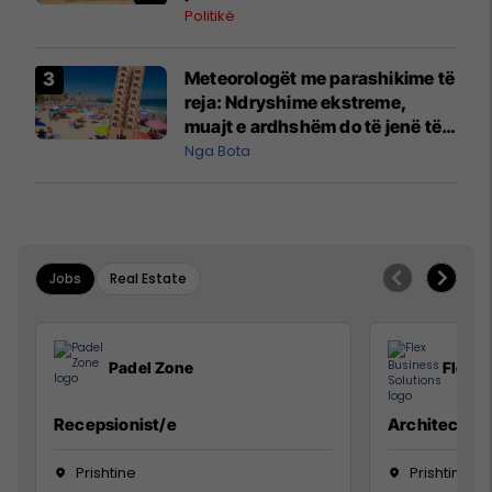
Politikë
Meteorologët me parashikime të
reja: Ndryshime ekstreme,
muajt e ardhshëm do të jenë të
pazakontë
Nga Bota
Jobs
Real Estate
Padel Zone
Flex B
Recepsionist/e
Architect
Prishtine
Prishtinë