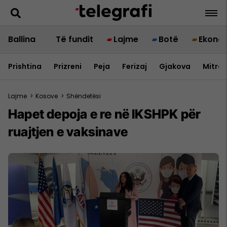
Ballina
Të fundit
Lajme
Botë
Ekono
Prishtina
Prizreni
Peja
Ferizaj
Gjakova
Mitrov
Lajme
>
Kosove
>
Shëndetësi
Hapet depoja e re në IKSHPK për
ruajtjen e vaksinave