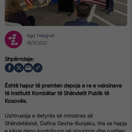
Nga
Telegrafi
18/11/2022
Është hapur të premten depoja e re e vaksinave
të Institutit Kombëtar të Shëndetit Publik të
Kosovës.
Ushtruesja e detyrës së ministres së
Shëndetësisë, Dafina Gexha-Bunjaku, tha se hapja
e kësaj depo kontribuon në sigurimin dhe ruajtjen