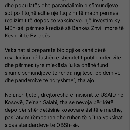
dhe popullatës dhe parandalimin e sëmundjeve
sot po fitojnë edhe një fuqizim të madh përmes
realizimit të depos së vaksinave, një investim ky i
MSh-së, përmes kredisë së Bankës Zhvillimore të
Këshillit të Evropës.
Vaksinat si preparate biologjike kanë bërë
revolucion në fushën e shëndetit publik ndër vite
dhe përmes tyre mjekësia iu ka dhënë fund
shumë sëmundjeve të rënda ngjitëse, epidemive
dhe pandemive të ndryshme”, tha ajo.
Në anën tjetër, drejtoresha e misionit të USAID në
Kosovë, Zeinah Salahi, tha se nevoja për këtë
depo për shëndetësinë kosovare është e madhe,
pasi aty mirëmbahen dhe ruhen të gjitha vaksinat
sipas standardeve të OBSh-së.