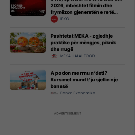
2026, mbështet filmin dhe
frymëzon gjeneratën e re të
krijuesve
IPKO
Pashtetat MEKA - zgjedhje
praktike për mëngjes, piknik
dhe rrugë
MEKA HALAL FOOD
A po don me rrnu n’deti?
Kursimet mund t’ju sjellin një
banesë
Banka Ekonomike