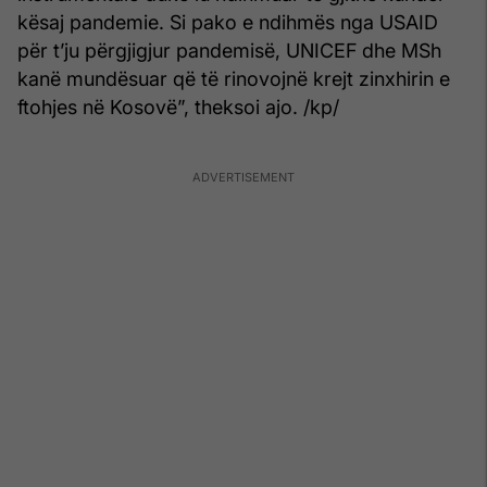
kësaj pandemie. Si pako e ndihmës nga USAID
për t’ju përgjigjur pandemisë, UNICEF dhe MSh
kanë mundësuar që të rinovojnë krejt zinxhirin e
ftohjes në Kosovë”, theksoi ajo. /kp/