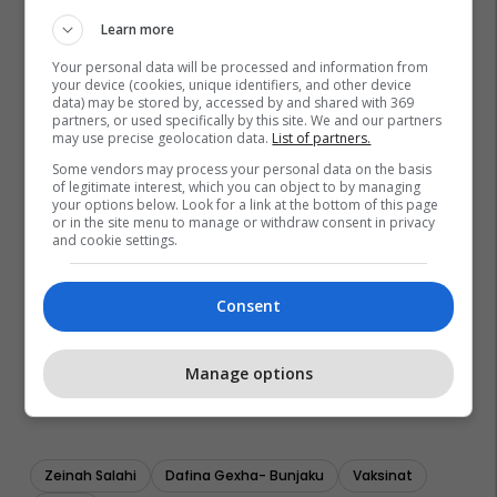
Learn more
Your personal data will be processed and information from
your device (cookies, unique identifiers, and other device
data) may be stored by, accessed by and shared with 369
partners, or used specifically by this site. We and our partners
may use precise geolocation data.
List of partners.
Some vendors may process your personal data on the basis
of legitimate interest, which you can object to by managing
your options below. Look for a link at the bottom of this page
or in the site menu to manage or withdraw consent in privacy
and cookie settings.
Consent
Manage options
Zeinah Salahi
Dafina Gexha- Bunjaku
Vaksinat