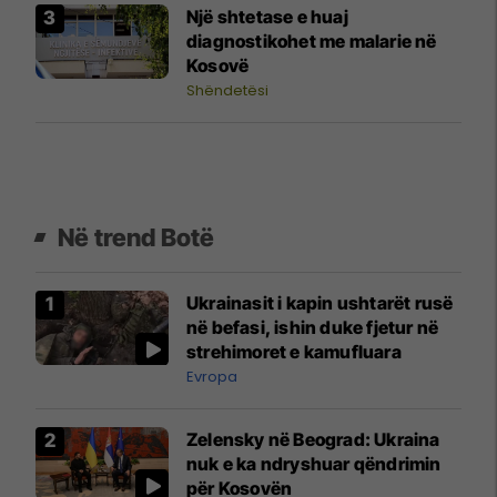
Një shtetase e huaj
diagnostikohet me malarie në
Kosovë
Shëndetësi
Në trend Botë
Ukrainasit i kapin ushtarët rusë
në befasi, ishin duke fjetur në
strehimoret e kamufluara
Evropa
Zelensky në Beograd: Ukraina
nuk e ka ndryshuar qëndrimin
për Kosovën