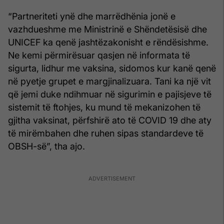
“Partneriteti ynë dhe marrëdhënia jonë e
vazhdueshme me Ministrinë e Shëndetësisë dhe
UNICEF ka qenë jashtëzakonisht e rëndësishme.
Ne kemi përmirësuar qasjen në informata të
sigurta, lidhur me vaksina, sidomos kur kanë qenë
në pyetje grupet e margjinalizuara. Tani ka një vit
që jemi duke ndihmuar në sigurimin e pajisjeve të
sistemit të ftohjes, ku mund të mekanizohen të
gjitha vaksinat, përfshirë ato të COVID 19 dhe aty
të mirëmbahen dhe ruhen sipas standardeve të
OBSH-së”, tha ajo.