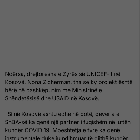
Ndërsa, drejtoresha e Zyrës së UNICEF-it në
Kosovë, Nona Zicherman, tha se ky projekt është
bërë në bashkëpunim me Ministrinë e
Shëndetësisë dhe USAID në Kosovë.
“Si në Kosovë ashtu edhe në botë, qeveria e
ShBA-së ka qenë një partner i fuqishëm në luftën
kundër COVID 19. Mbështetja e tyre ka qenë
instrumentale duke iu ndihmuar të gjithë kundër