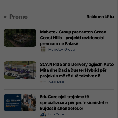
Promo
Reklamo këtu
Mabetex Group prezanton Green
Coast Hills - projekti rezidencial
premium në Palasë
Mabetex Group
SCAN Ride and Delivery zgjedh Auto
Mita dhe Dacia Duster Hybrid për
projektin më të ri të taksive në
Prishtinë
Auto Mita
EduCare sjell trajnime të
specializuara për profesionistët e
kujdesit shëndetësor
Edu Care