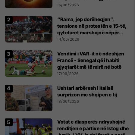
shekullit të 21-të
16/06/2026
“Rama, jep dorëheqjen”,
tensione në protestën e 15-të,
qytetarët marshojnë nëpër
kryeqytet
14/06/2026
Vendimi i VAR-it në ndeshjen
Francë - Senegal që i habiti
gjyqtarët më të mirë në botë
17/06/2026
Ushtari arbëresh i Italisë
surprizon me shqipen e tij
18/06/2026
Votat e diasporës ndryshojnë
renditjen e partive në Istog dhe