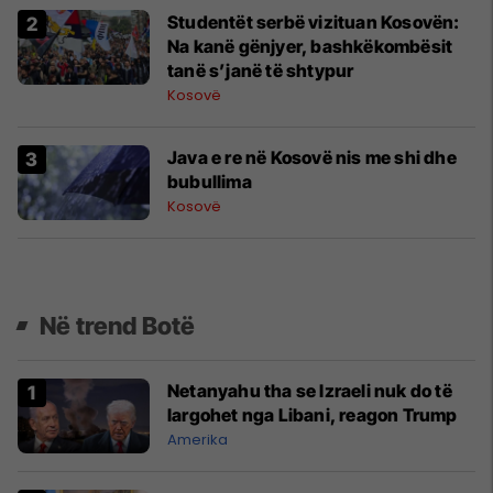
Studentët serbë vizituan Kosovën:
Na kanë gënjyer, bashkëkombësit
tanë s’janë të shtypur
Kosovë
Java e re në Kosovë nis me shi dhe
bubullima
Kosovë
Në trend Botë
Netanyahu tha se Izraeli nuk do të
largohet nga Libani, reagon Trump
Amerika