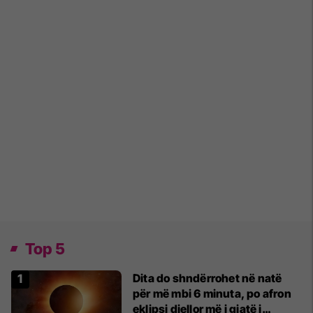
Top 5
Dita do shndërrohet në natë
për më mbi 6 minuta, po afron
eklipsi diellor më i gjatë i