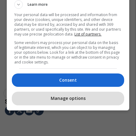
Learn more
Your personal data will be processed and information from
your device (cookies, unique identifiers, and other device
data) may be stored by, accessed by and shared with 369
partners, or used specifically by this site. We and our partners
may use precise geolocation data.
List of partners.
Some vendors may process your personal data on the basis
of legitimate interest, which you can object to by managing
your options below. Look for a link at the bottom of this page
or in the site menu to manage or withdraw consent in privacy
and cookie settings.
Consent
Emanuele Giaufret
Integrimi Evropian
Bedri Hamza
Manage options