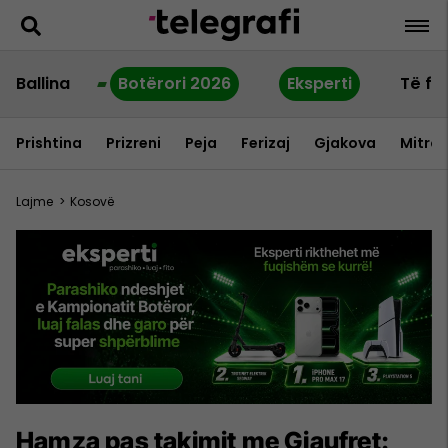
Ballina
Botërori 2026
Eksperti
Të fu
Prishtina
Prizreni
Peja
Ferizaj
Gjakova
Mitrov
Lajme
>
Kosovë
Hamza pas takimit me Giaufret: