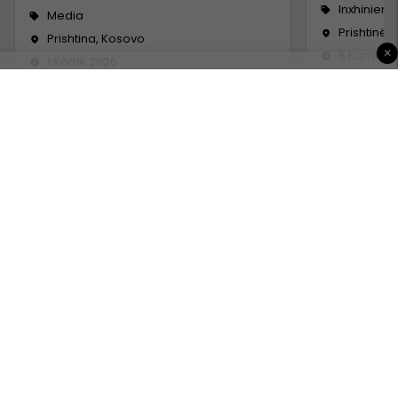
Inxhinieri
Media
Prishtinë
Prishtina, Kosovo
×
6 Korrik 2
1 Korrik 2026