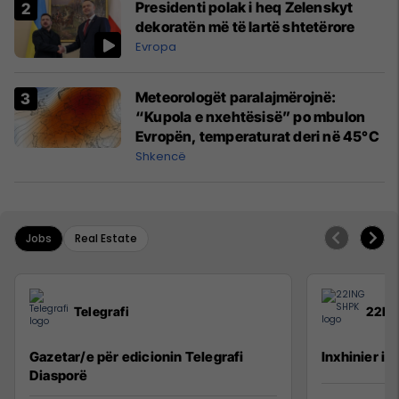
Presidenti polak i heq Zelenskyt
dekoratën më të lartë shtetërore
Evropa
Meteorologët paralajmërojnë:
“Kupola e nxehtësisë” po mbulon
Evropën, temperaturat deri në 45°C
Shkencë
Jobs
Real Estate
Telegrafi
22IN
Gazetar/e për edicionin Telegrafi
Inxhinier i 
Diasporë