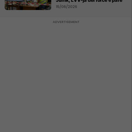
Junik, LVV-ja del forcë e parë
15/06/2026