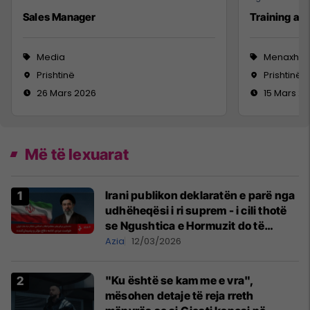
Sales Manager
Training a
Media
Menaxhm
Prishtinë
Prishtinë
26 Mars 2026
15 Mars 2
Më të lexuarat
Irani publikon deklaratën e parë nga
udhëheqësi i ri suprem - i cili thotë
se Ngushtica e Hormuzit do të
mbetet e mbyllur
Azia
12/03/2026
"Ku është se kam me e vra",
mësohen detaje të reja rreth