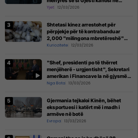
mënyrës se si Gjesti kanosi në
studion e Onimas
Yjet
12/03/2026
Shtetasi kinez arrestohet për
përpjekje për të kontrabanduar
2,000 "milingona mbretëreshë"
nga Kenia
Kuriozitete
12/03/2026
"Shef, presidenti po të thërret
menjëherë - urgjentisht", Sekretari
amerikan i Financave la në gjysmë
intervistën
Nga Bota
13/03/2026
Gjermania tejkaloi Kinën, bëhet
eksportuesi i katërt më i madh i
armëve në botë
Evropa
13/03/2026