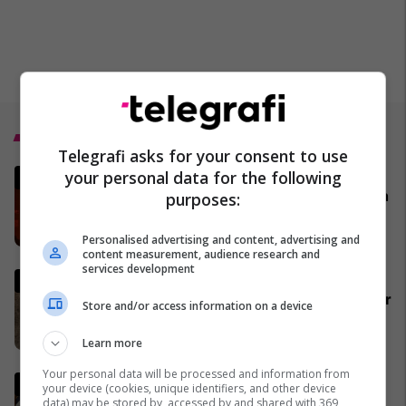
Top 5
Telegrafi asks for your consent to use
MINUTË PAS MINUTE - Lufta po
your personal data for the following
vazhdon në Iran dhe në Lindjen
purposes:
e Mesme
28/02/2026
Personalised advertising and content, advertising and
content measurement, audience research and
services development
Qytetarja dorëzon portofolin e
gjetur në Shtime, pronari e merr
Store and/or access information on a device
me të gjitha dokumentet dhe
paratë
06/03/2026
Learn more
Your personal data will be processed and information from
Vaktia e Ramazanit 2026 në
your device (cookies, unique identifiers, and other device
Kosovë
data) may be stored by, accessed by and shared with 369