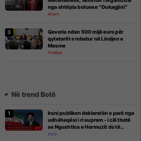
nga shtëpia botuese “Dukagjini”
Arsim
Qeveria ndan 500 mijë euro për
qytetarët e mbetur në Lindjen e
Mesme
Politikë
Në trend Botë
Irani publikon deklaratën e parë nga
udhëheqësi i ri suprem - i cili thotë
se Ngushtica e Hormuzit do të
mbetet e mbyllur
Azia