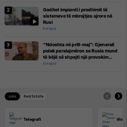
Goditet impianti i prodhimit të
sistemeve të mbrojtjes ajrore në
Rusi
Evropa
“Ndoshta në prill-maj”: Gjenerali
polak paralajmëron se Rusia mund
të bëjë së shpejti një provokim
kundër një vendi të NATO-s
Evropa
Jobs
Real Estate
Telegrafi
Viva 