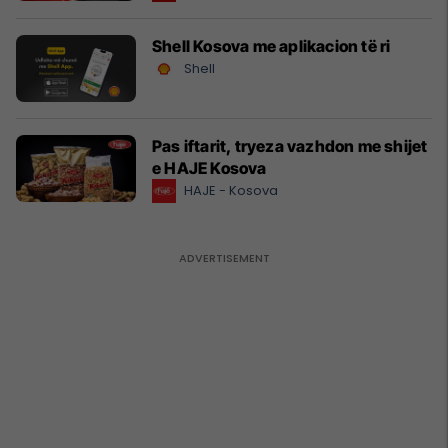
Shell Kosova me aplikacion të ri
Shell
Pas iftarit, tryeza vazhdon me shijet
e HAJE Kosova
HAJE - Kosova