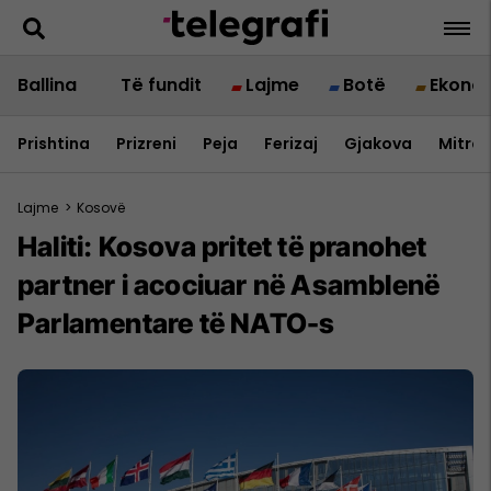
Ballina
Të fundit
Lajme
Botë
Ekono
Prishtina
Prizreni
Peja
Ferizaj
Gjakova
Mitrov
Lajme
>
Kosovë
Haliti: Kosova pritet të pranohet
partner i acociuar në Asamblenë
Parlamentare të NATO-s