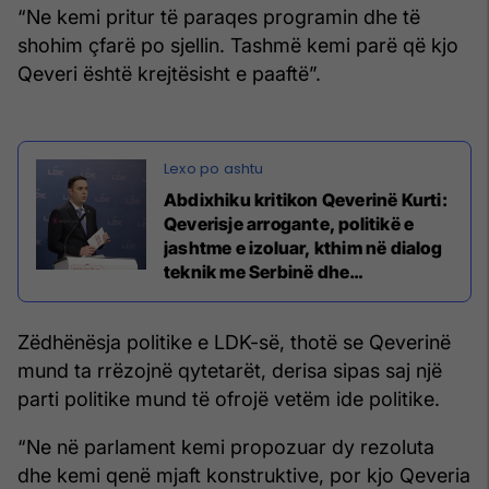
“Ne kemi pritur të paraqes programin dhe të
shohim çfarë po sjellin. Tashmë kemi parë që kjo
Qeveri është krejtësisht e paaftë”.
Abdixhiku kritikon Qeverinë Kurti:
Qeverisje arrogante, politikë e
jashtme e izoluar, kthim në dialog
teknik me Serbinë dhe
mosmenaxhim i krizave
Zëdhënësja politike e LDK-së, thotë se Qeverinë
mund ta rrëzojnë qytetarët, derisa sipas saj një
parti politike mund të ofrojë vetëm ide politike.
“Ne në parlament kemi propozuar dy rezoluta
dhe kemi qenë mjaft konstruktive, por kjo Qeveria