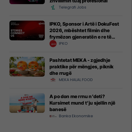
zhvillimin tuaj profesional
Telegrafi Jobs
IPKO, Sponsor i Artë i DokuFest
2026, mbështet filmin dhe
frymëzon gjeneratën e re të
krijuesve
IPKO
Pashtetat MEKA - zgjedhje
praktike për mëngjes, piknik
dhe rrugë
MEKA HALAL FOOD
A po don me rrnu n’deti?
Kursimet mund t’ju sjellin një
banesë
Banka Ekonomike