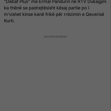
“Debat Plus” me Ermal Pandurin në RTV Dukagjini
ka thënë se padrejtësisht kësaj partie po i
m’vishet kinse kanë frikë për rrëzimin e Qeverisë
Kurti.