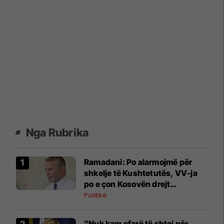
Nga Rubrika
Ramadani: Po alarmojmë për
shkelje të Kushtetutës, VV-ja
po e çon Kosovën drejt
pakushtetutshmërisë
Politikë
"Nuk kam çfarë të shtoj për