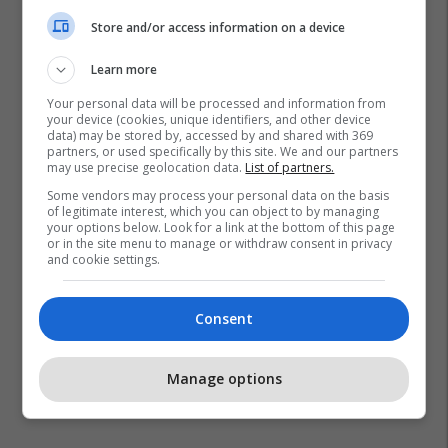
Store and/or access information on a device
Learn more
Ldk
Qeveria Kurti
Rtv Dukagjini
Sibel Halimi
Your personal data will be processed and information from
your device (cookies, unique identifiers, and other device
data) may be stored by, accessed by and shared with 369
partners, or used specifically by this site. We and our partners
may use precise geolocation data.
List of partners.
Some vendors may process your personal data on the basis
of legitimate interest, which you can object to by managing
your options below. Look for a link at the bottom of this page
or in the site menu to manage or withdraw consent in privacy
and cookie settings.
Consent
Manage options