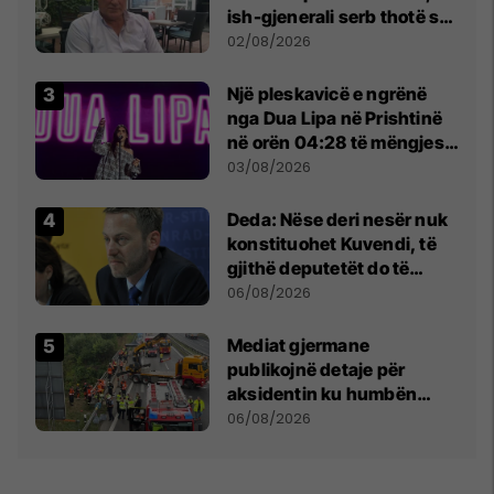
ish-gjenerali serb thotë se
dikush e tradhtoi në
02/08/2026
Beograd
Një pleskavicë e ngrënë
nga Dua Lipa në Prishtinë
në orën 04:28 të mëngjesit
- dhe bota digjitale serbe
03/08/2026
shpall gjendjen e luftës
Deda: Nëse deri nesër nuk
konstituohet Kuvendi, të
gjithë deputetët do të
bëjnë shkelje të rëndë
06/08/2026
kushtetuese
Mediat gjermane
publikojnë detaje për
aksidentin ku humbën
jetën tre mërgimtarë nga
06/08/2026
Komogllava e Ferizajt