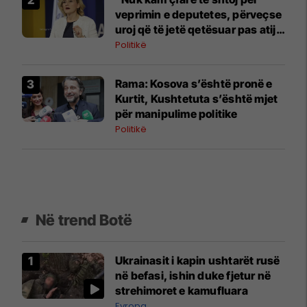
veprimin e deputetes, përveçse
uroj që të jetë qetësuar pas atij
momenti", reagon Kusari-Lila
Politikë
​Rama: Kosova s’është pronë e
Kurtit, Kushtetuta s’është mjet
për manipulime politike
Politikë
Në trend Botë
Ukrainasit i kapin ushtarët rusë
në befasi, ishin duke fjetur në
strehimoret e kamufluara
Evropa