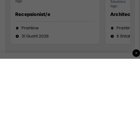
Recepsionist/e
Architect
Prishtine
Prishtinë
31 Gusht 2026
6 Shtator 2
×