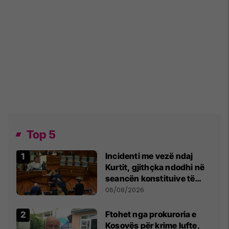
Top 5
Incidenti me vezë ndaj
Kurtit, gjithçka ndodhi në
seancën konstituive të
Kuvendit
06/08/2026
Ftohet nga prokuroria e
Kosovës për krime lufte,