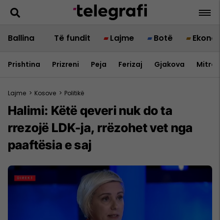
Ballina
Të fundit
Lajme
Botë
Ekono
Prishtina
Prizreni
Peja
Ferizaj
Gjakova
Mitrov
Lajme
>
Kosove
>
Politikë
Halimi: Këtë qeveri nuk do ta
rrezojë LDK-ja, rrëzohet vet nga
paaftësia e saj