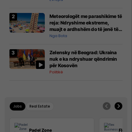
Meteorologët me parashikime të
reja: Ndryshime ekstreme,
muajt e ardhshëm do të jenë të
pazakontë
Nga Bota
Zelensky në Beograd: Ukraina
nuk e ka ndryshuar qëndrimin
për Kosovën
Politikë
Jobs
Real Estate
Padel Zone
Flex B