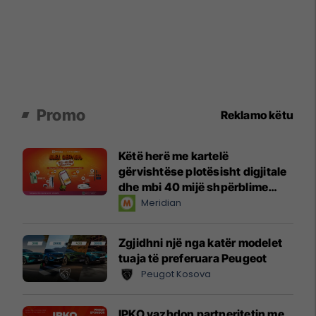
Promo
Reklamo këtu
Këtë herë me kartelë
gërvishtëse plotësisht digjitale
dhe mbi 40 mijë shpërblime
instant!
Meridian
Zgjidhni një nga katër modelet
tuaja të preferuara Peugeot
Peugot Kosova
IPKO vazhdon partneritetin me