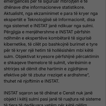
emergjencës për të siguruar mbrojtjen e të
dhënave dhe informacioneve statistikore.
Aktualisht, nga ekzaminimet e para të kryer nga
ekspertët e Teknologjisë së Informacionit, disa
nga sistemet e INSTAT janë ndikuar nga sulmi.
Përgjigja e menjëhershme e INSTAT përfshin
ndihmën e ekspertëve kombëtarë të sigurisë
kibernetike, të cilët po bashkojnë burimet e tyre
për të kryer një hetim të hollësishëm mbi këtë
sulm. Objektivat kryesore përfshijnë përcaktimin
e shkaqeve themelore të sulmit, vlerësimin e
shtrirjes së dëmit dhe hartimin e zgjidhjeve
efektive për të zbutur rreziqet e ardhshme”,
thuhet në njoftimin e INSTAT.
INSTAT sqaron se të dhënat e Censit nuk janë
objekt i këtij sulmi pasi janë të ruajtura në sisteme
të tjera të dedikuara vetëm për këtë qëllim.