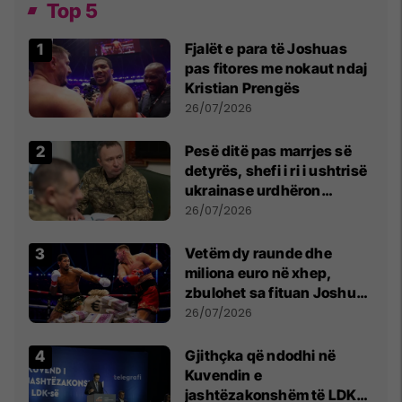
Top 5
Fjalët e para të Joshuas
pas fitores me nokaut ndaj
Kristian Prengës
26/07/2026
Pesë ditë pas marrjes së
detyrës, shefi i ri i ushtrisë
ukrainase urdhëron
kontroll të madh
26/07/2026
Vetëm dy raunde dhe
miliona euro në xhep,
zbulohet sa fituan Joshua
e Prenga
26/07/2026
Gjithçka që ndodhi në
Kuvendin e
jashtëzakonshëm të LDK-