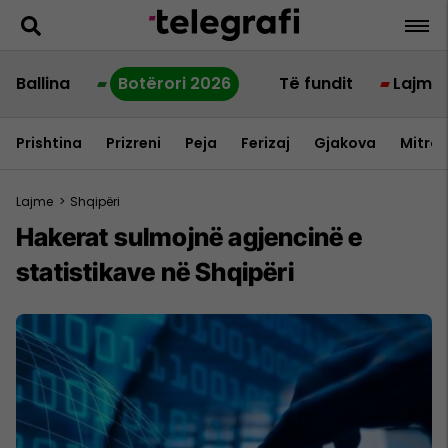
Ballina
Botërori 2026
Të fundit
Lajme
Prishtina
Prizreni
Peja
Ferizaj
Gjakova
Mitrov
Lajme
>
Shqipëri
Hakerat sulmojnë agjencinë e
statistikave në Shqipëri