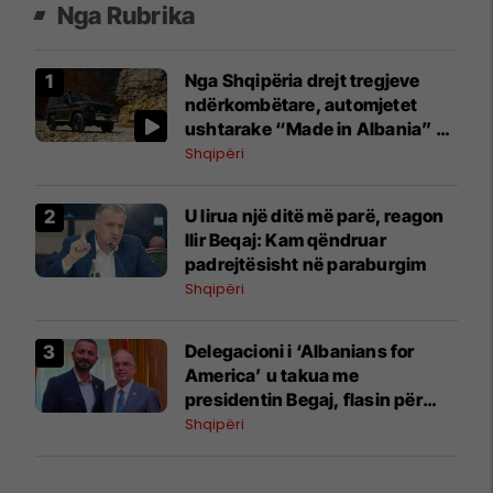
Nga Rubrika
​Nga Shqipëria drejt tregjeve
ndërkombëtare, automjetet
ushtarake “Made in Albania” do
të eksportohen në 30 shtete
Shqipëri
U lirua një ditë më parë, reagon
Ilir Beqaj: Kam qëndruar
padrejtësisht në paraburgim
Shqipëri
Delegacioni i ‘Albanians for
America’ u takua me
presidentin Begaj, flasin për
diasporën dhe çështjet me
Shqipëri
interes për kombin shqiptar