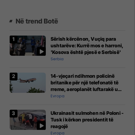
Në trend Botë
Sërish kërcënon, Vuçiq para
ushtarëve: Kurrë mos e harroni,
'Kosova është pjesë e Serbisë'
Serbia
14-vjeçari ndihmon policinë
britanike për një telefonatë të
rreme, aeroplanët luftarakë u
ngritën në ajër për të
Evropa
interceptuar fluturaken e Qatar
Airways që po shkonte drejt
Ukrainasit sulmohen në Poloni -
Mançesterit
Tusk i kërkon presidentit të
reagojë
Evropa