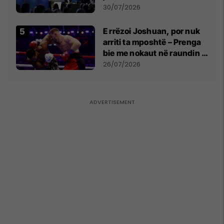
së
30/07/2026
E rrëzoi Joshuan, por nuk
arriti ta mposhtë – Prenga
bie me nokaut në raundin e
dytë
26/07/2026