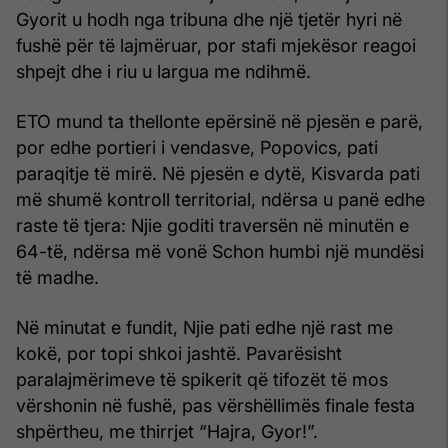
Gyorit u hodh nga tribuna dhe një tjetër hyri në
fushë për të lajmëruar, por stafi mjekësor reagoi
shpejt dhe i riu u largua me ndihmë.
ETO mund ta thellonte epërsinë në pjesën e parë,
por edhe portieri i vendasve, Popovics, pati
paraqitje të mirë. Në pjesën e dytë, Kisvarda pati
më shumë kontroll territorial, ndërsa u panë edhe
raste të tjera: Njie goditi traversën në minutën e
64-të, ndërsa më vonë Schon humbi një mundësi
të madhe.
Në minutat e fundit, Njie pati edhe një rast me
kokë, por topi shkoi jashtë. Pavarësisht
paralajmërimeve të spikerit që tifozët të mos
vërshonin në fushë, pas vërshëllimës finale festa
shpërtheu, me thirrjet “Hajra, Gyor!”.