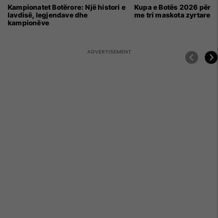
Kampionatet Botërore: Një histori e
Kupa e Botës 2026 për h
lavdisë, legjendave dhe
me tri maskota zyrtare
kampionëve