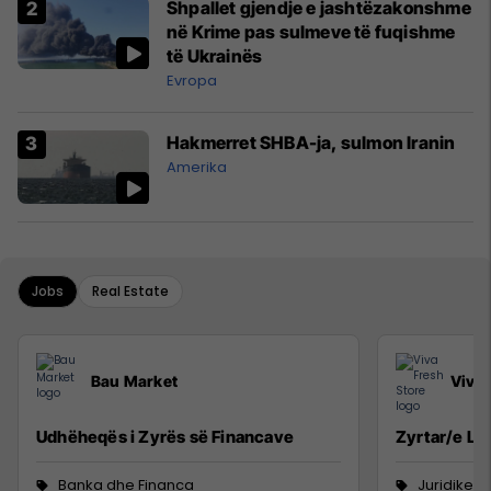
Shpallet gjendje e jashtëzakonshme
në Krime pas sulmeve të fuqishme
të Ukrainës
Evropa
Hakmerret SHBA-ja, sulmon Iranin
Amerika
Jobs
Real Estate
Bau Market
Viva 
Udhëheqës i Zyrës së Financave
Zyrtar/e Lig
Banka dhe Financa
Juridike