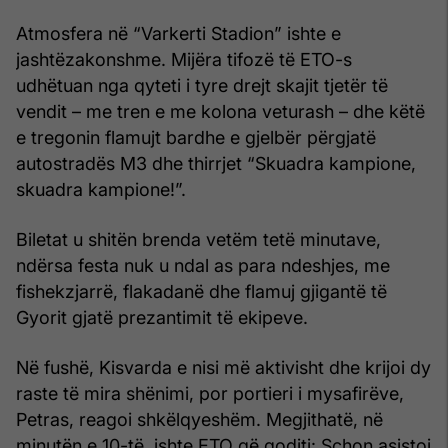
Atmosfera në “Varkerti Stadion” ishte e
jashtëzakonshme. Mijëra tifozë të ETO-s
udhëtuan nga qyteti i tyre drejt skajit tjetër të
vendit – me tren e me kolona veturash – dhe këtë
e tregonin flamujt bardhe e gjelbër përgjatë
autostradës M3 dhe thirrjet “Skuadra kampione,
skuadra kampione!”.
Biletat u shitën brenda vetëm tetë minutave,
ndërsa festa nuk u ndal as para ndeshjes, me
fishekzjarrë, flakadanë dhe flamuj gjigantë të
Gyorit gjatë prezantimit të ekipeve.
Në fushë, Kisvarda e nisi më aktivisht dhe krijoi dy
raste të mira shënimi, por portieri i mysafirëve,
Petras, reagoi shkëlqyeshëm. Megjithatë, në
minutën e 10-të, ishte ETO që goditi: Schon asistoi