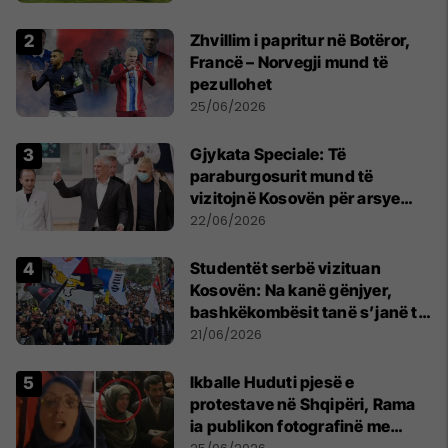
Zhvillim i papritur në Botëror,
Francë – Norvegji mund të
pezullohet
25/06/2026
​Gjykata Speciale: Të
paraburgosurit mund të
vizitojnë Kosovën për arsye
humanitare
22/06/2026
Studentët serbë vizituan
Kosovën: Na kanë gënjyer,
bashkëkombësit tanë s’janë të
shtypur
21/06/2026
Ikballe Huduti pjesë e
protestave në Shqipëri, Rama
ia publikon fotografinë me
Ahmadinejadin e Iranit