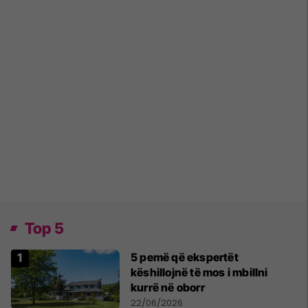
Top 5
5 pemë që ekspertët
këshillojnë të mos i mbillni
kurrë në oborr
22/06/2026