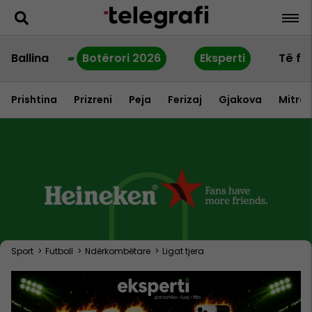
Ballina
Botërori 2026
Eksperti
Të fu
Prishtina
Prizreni
Peja
Ferizaj
Gjakova
Mitrov
Sport
>
Futboll
>
Ndërkombëtare
>
Ligat tjera