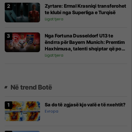
Zyrtare: Ermal Krasniqi transferohet
te klubi nga Superliga e Turqisë
Ligat tjera
Nga Fortuna Dusseldorf U13 te
ëndrra për Bayern Munich: Premtim
Haxhimusa, talenti shqiptar që po
rritet në Gjermani
Ligat tjera
Në trend Botë
Sa do të zgjasë kjo valë e të nxehtit?
Evropa