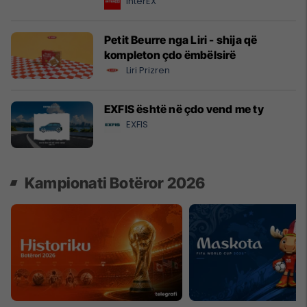
InterEX
Petit Beurre nga Liri - shija që
kompleton çdo ëmbëlsirë
Liri Prizren
EXFIS është në çdo vend me ty
EXFIS
Kampionati Botëror 2026