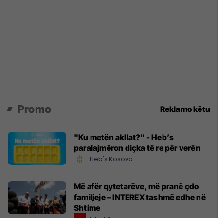
Promo
Reklamo këtu
"Ku metën akllat?" - Heb’s
paralajmëron diçka të re për verën
Heb's Kosova
Më afër qytetarëve, më pranë çdo
familjeje – INTEREX tashmë edhe në
Shtime