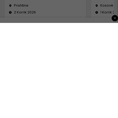
Prishtine
Kosovë
2 Korrik 2026
1 Korrik 20
×