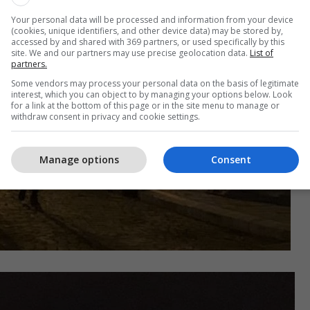
Your personal data will be processed and information from your device
(cookies, unique identifiers, and other device data) may be stored by,
accessed by and shared with 369 partners, or used specifically by this
site. We and our partners may use precise geolocation data.
List of
partners.
Some vendors may process your personal data on the basis of legitimate
interest, which you can object to by managing your options below. Look
for a link at the bottom of this page or in the site menu to manage or
withdraw consent in privacy and cookie settings.
Manage options
Consent