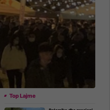
Top Lajme