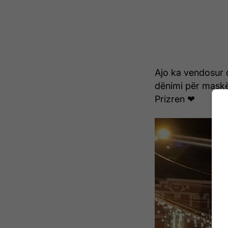
Ajo ka vendosur 
dënimi për maskë
Prizren ❤