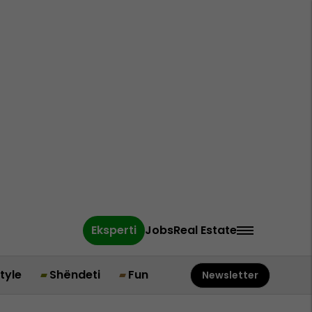
Eksperti
Jobs
Real Estate
style
Shëndeti
Fun
Newsletter