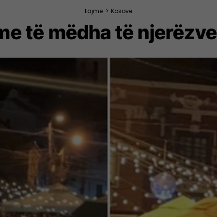
Lajme
>
Kosovë
e të mëdha të njerëzve