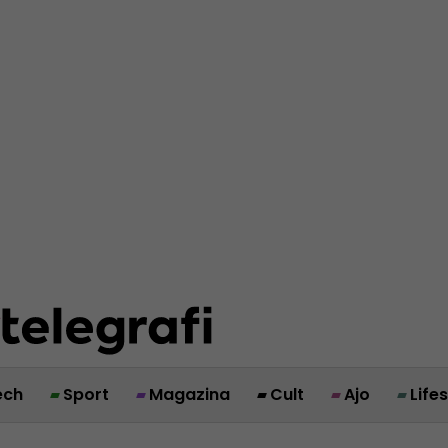
ech
Sport
Magazina
Cult
Ajo
Life