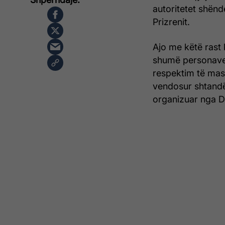
autoritetet shën
Prizrenit.
Ajo me këtë rast
shumë personave 
respektim të mas
vendosur shtandët
organizuar nga Dre