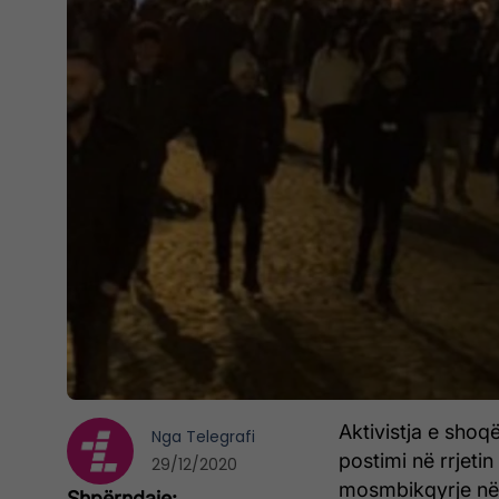
Aktivistja e shoq
Nga
Telegrafi
postimi në rrjetin
29/12/2020
mosmbikqyrje në