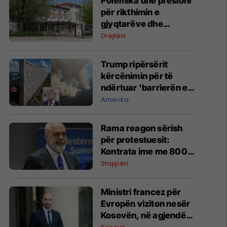
Polemika dhe presioni
për rikthimin e
gjyqtarëve dhe
prokurorëve nga
Drejtësi
komuniteti serb
Trump ripërsërit
kërcënimin për të
ndërtuar 'barrierën e
filtrimit të ajrit të
Amerika
Amerikës së Veriut'
midis SHBA-së dhe
Rama reagon sërish
Kanadasë
për protestuesit:
Kontrata ime me 800
mijë shqiptarë, jo me
Shqipëri
ata që kërkojnë
dorëheqjen
Ministri francez për
Evropën viziton nesër
Kosovën, në agjendë