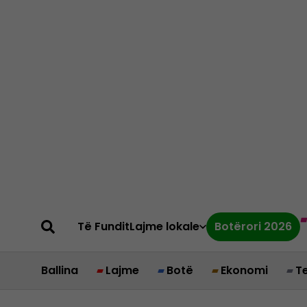
Të Fundit
Lajme lokale
Botërori 2026
Ballina
Lajme
Botë
Ekonomi
T