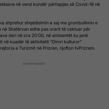
detësore në vend kundër përhapjes së Covid-19 në
 ka shprehur shqetësimin e saj me grumbullimin e
në Shatërvan edhe pas orarit të caktuar për
ave deri në ora 20:00, në ambientët ku janë
 në kuadër të aktivitetit "Dimri kulturor"
jtoria e Turizmit në Prizren, njofton tvPrizreni.