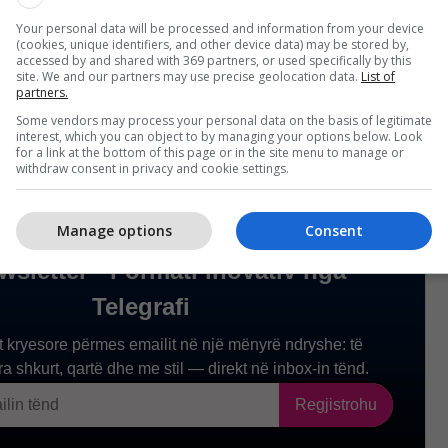
Your personal data will be processed and information from your device
anë vjedhur nën kërcënimin e armës, një automjet
(cookies, unique identifiers, and other device data) may be stored by,
ë një qytetari të rastit dhe janë larguar.
accessed by and shared with 369 partners, or used specifically by this
site. We and our partners may use precise geolocation data.
List of
partners.
Some vendors may process your personal data on the basis of legitimate
interest, which you can object to by managing your options below. Look
for a link at the bottom of this page or in the site menu to manage or
withdraw consent in privacy and cookie settings.
Manage options
Consent