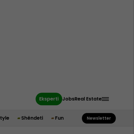
Eksperti
Jobs
Real Estate
style
Shëndeti
Fun
Newsletter