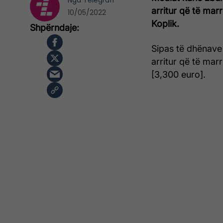
Nga
Telegrafi
arritur që të marr
10/05/2022
Koplik.
Sipas të dhënave
arritur që të mar
[3,300 euro].