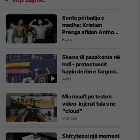
Sonte përballja e
madhe: Kristian
Prenga sfidon Anthony
Joshuan në Arabinë
Boks
Saudite
Skena të pazakonta në
Indi - protestuesit
hapin derën e furgonit
të policisë dhe lirojnë
Azia
të arrestuarit
Microsoft po teston
video-lojërat falas në
“cloud”
Games
Shfrytëzoi një moment