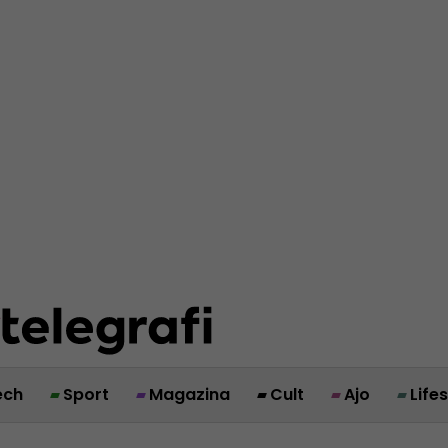
ech
Sport
Magazina
Cult
Ajo
Life