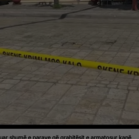
uar shumë e parave që grabitësit e armatosur kanë