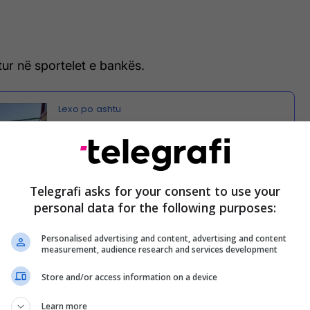
tur në sportelet e bankës.
Grabitet me armë banka në Koplik,
arratisen hajdutët
Telegrafi asks for your consent to use your
personal data for the following purposes:
 kryer grabitjen mesditën e djeshme dhe janë
ngjarja me një automjet tip “Volkswagen”.
Personalised advertising and content, advertising and content
measurement, audience research and services development
e të Koplikut në drejtim të Bajzës është gjetur një
Store and/or access information on a device
 me të cilën dyshohet se është kryer grabitja e
Learn more