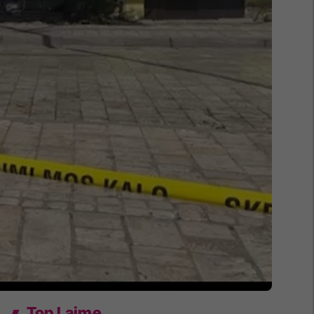
Top Lajme