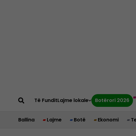
Të Fundit
Lajme lokale
Botërori 2026
Ballina
Lajme
Botë
Ekonomi
T