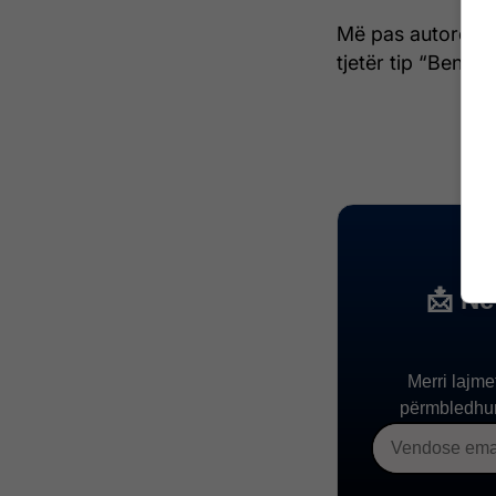
Më pas autorët k
tjetër tip “Benz” t