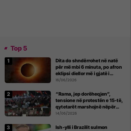
Top 5
Dita do shndërrohet në natë
për më mbi 6 minuta, po afron
eklipsi diellor më i gjatë i
shekullit të 21-të
16/06/2026
“Rama, jep dorëheqjen”,
tensione në protestën e 15-të,
qytetarët marshojnë nëpër
kryeqytet
14/06/2026
Ish-ylli i Brazilit sulmon