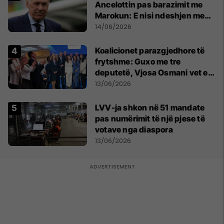
Ancelottin pas barazimit me
Marokun: E nisi ndeshjen me
formacionin e gabuar
14/06/2026
Koalicionet parazgjedhore të
frytshme: Guxo me tre
deputetë, Vjosa Osmani vet e
treta në Kuvend
13/06/2026
LVV-ja shkon në 51 mandate
pas numërimit të një pjese të
votave nga diaspora
13/06/2026