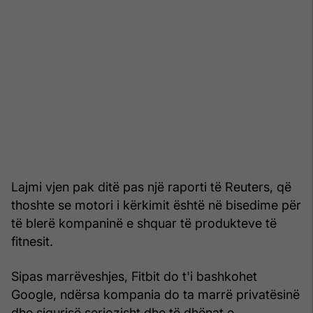
Lajmi vjen pak ditë pas një raporti të Reuters, që
thoshte se motori i kërkimit është në bisedime për
të blerë kompaninë e shquar të produkteve të
fitnesit.
Sipas marrëveshjes, Fitbit do t'i bashkohet
Google, ndërsa kompania do ta marrë privatësinë
dhe sigurisë seriozisht dhe të dhënat e