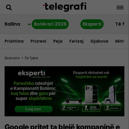
Ballina
Botërori 2026
Eksperti
Të fu
Prishtina
Prizreni
Peja
Ferizaj
Gjakova
Mitrov
Ekonomi
>
Të Tjera
Google pritet ta blejë kompaninë e