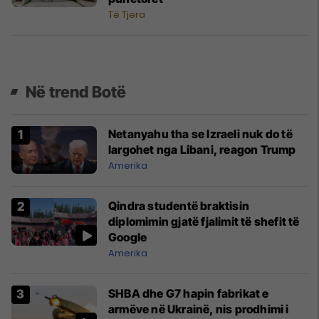
Të Tjera
Në trend Botë
Netanyahu tha se Izraeli nuk do të
largohet nga Libani, reagon Trump
Amerika
Qindra studentë braktisin
diplomimin gjatë fjalimit të shefit të
Google
Amerika
SHBA dhe G7 hapin fabrikat e
armëve në Ukrainë, nis prodhimi i