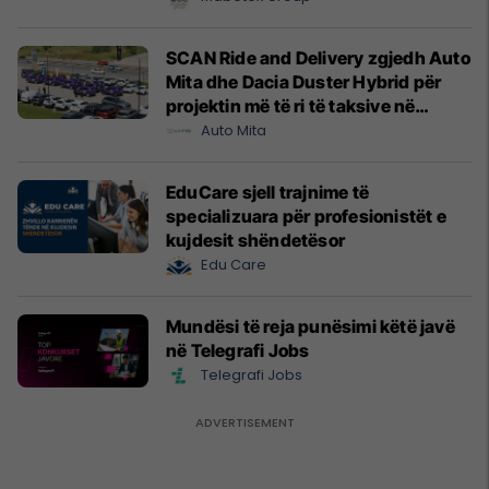
SCAN Ride and Delivery zgjedh Auto
Mita dhe Dacia Duster Hybrid për
projektin më të ri të taksive në
Prishtinë
Auto Mita
EduCare sjell trajnime të
specializuara për profesionistët e
kujdesit shëndetësor
Edu Care
Mundësi të reja punësimi këtë javë
në Telegrafi Jobs
Telegrafi Jobs