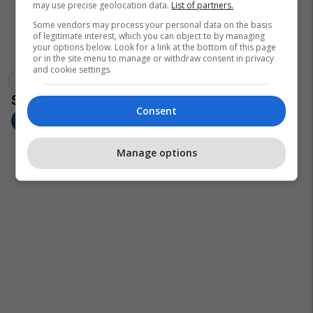
may use precise geolocation data.
List of partners.
Some vendors may process your personal data on the basis
of legitimate interest, which you can object to by managing
your options below. Look for a link at the bottom of this page
or in the site menu to manage or withdraw consent in privacy
and cookie settings.
Fitbit
Smart Watch
Google
Consent
Manage options