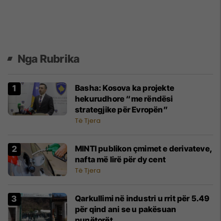
Nga Rubrika
Basha: Kosova ka projekte
hekurudhore “me rëndësi
strategjike për Evropën”
Të Tjera
MINTI publikon çmimet e derivateve,
nafta më lirë për dy cent
Të Tjera
​Qarkullimi në industri u rrit për 5.49
për qind ani se u pakësuan
punëtorët