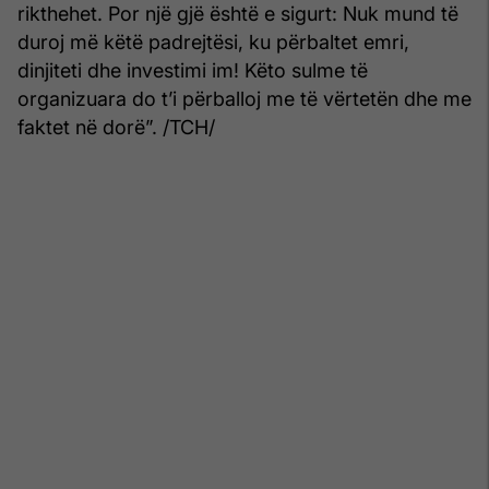
rikthehet. Por një gjë është e sigurt: Nuk mund të
duroj më këtë padrejtësi, ku përbaltet emri,
dinjiteti dhe investimi im! Këto sulme të
organizuara do t’i përballoj me të vërtetën dhe me
faktet në dorë”. /TCH/