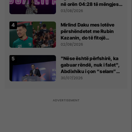
në orën 04:28 të mëngjesit
- dhe bota digjitale serbe
03/08/2026
shpall gjendjen e luftës
Mirlind Daku mes lotëve
përshëndetet me Rubin
Kazanin, do të fitojë
miliona te Spartak Moska
02/08/2026
"Nëse është përfshirë, ka
gabuar rëndë, nuk i falet",
Abdixhiku i çon “selam”
Përparim Ramës
30/07/2026