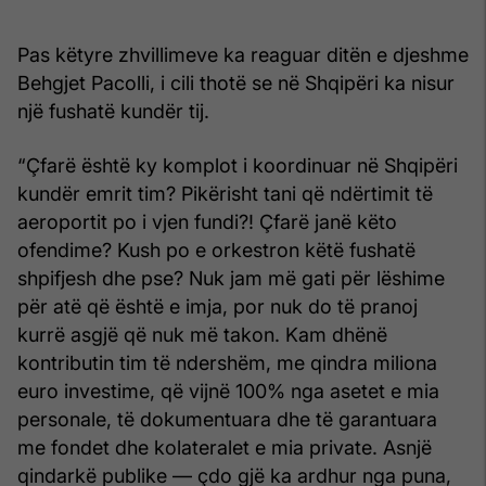
Pas këtyre zhvillimeve ka reaguar ditën e djeshme
Behgjet Pacolli, i cili thotë se në Shqipëri ka nisur
një fushatë kundër tij.
“Çfarë është ky komplot i koordinuar në Shqipëri
kundër emrit tim? Pikërisht tani që ndërtimit të
aeroportit po i vjen fundi?! Çfarë janë këto
ofendime? Kush po e orkestron këtë fushatë
shpifjesh dhe pse? Nuk jam më gati për lëshime
për atë që është e imja, por nuk do të pranoj
kurrë asgjë që nuk më takon. Kam dhënë
kontributin tim të ndershëm, me qindra miliona
euro investime, që vijnë 100% nga asetet e mia
personale, të dokumentuara dhe të garantuara
me fondet dhe kolateralet e mia private. Asnjë
qindarkë publike — çdo gjë ka ardhur nga puna,