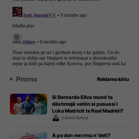
Promo
Reklamo këtu
Si Bernardo Silva mund ta
dëshmojë vetën si pasuesi i
Luka Modricit te Real Madridi?
Edonis Bytyqi
A po don me rrnu n’deti?