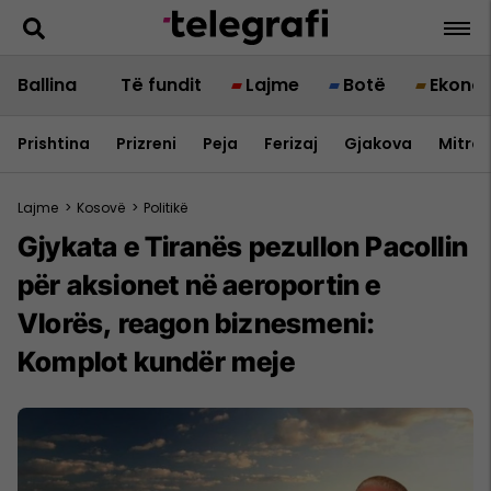
Ballina
Të fundit
Lajme
Botë
Ekono
Prishtina
Prizreni
Peja
Ferizaj
Gjakova
Mitrov
Lajme
>
Kosovë
>
Politikë
Gjykata e Tiranës pezullon Pacollin
për aksionet në aeroportin e
Vlorës, reagon biznesmeni:
Komplot kundër meje