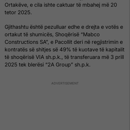
Ortakëve, e cila ishte caktuar të mbahej më 20
tetor 2025.
Gjithashtu është pezulluar edhe e drejta e votës e
ortakut të shumicës, Shoqërisë “Mabco
Constructions SA”, e Pacollit deri në regjistrimin e
kontratës së shitjes së 49% të kuotave të kapitalit
të shoqërisë VIA sh.p.k., të transferuara më 3 prill
2025 tek blerësi “2A Group” sh.p.k.