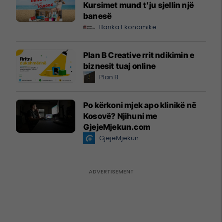
Kursimet mund t’ju sjellin një
banesë
Banka Ekonomike
Plan B Creative rrit ndikimin e
biznesit tuaj online
Plan B
Po kërkoni mjek apo klinikë në
Kosovë? Njihuni me
GjejeMjekun.com
GjejeMjekun