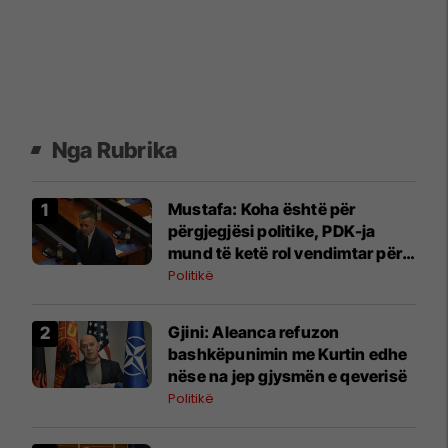
Nga Rubrika
Mustafa: Koha është për
përgjegjësi politike, PDK-ja
mund të ketë rol vendimtar për
qeverinë e re
Politikë
​Gjini: Aleanca refuzon
bashkëpunimin me Kurtin edhe
nëse na jep gjysmën e qeverisë
Politikë