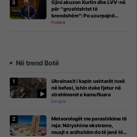
Gjini akuzon Kurtin dhe LVV-në
për “grushtshtet të
brendshëm”: Po uzurpojnë
institucionet
Politikë
Në trend Botë
Ukrainasit i kapin ushtarët rusë
në befasi, ishin duke fjetur në
strehimoret e kamufluara
Evropa
Meteorologët me parashikime të
reja: Ndryshime ekstreme,
muajt e ardhshëm do të jenë të