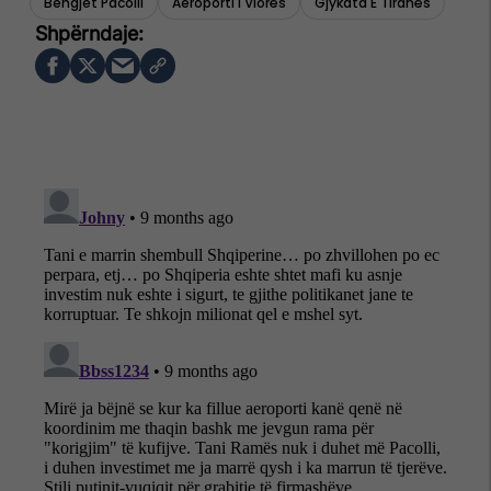
Behgjet Pacolli
Aeroporti I Vlorës
Gjykata E Tiranës