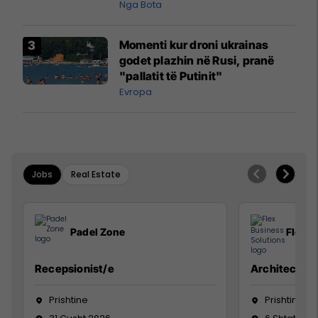
pazakontë
Nga Bota
Momenti kur droni ukrainas
godet plazhin në Rusi, pranë
"pallatit të Putinit"
Evropa
Jobs
Real Estate
Padel Zone
Flex B
Recepsionist/e
Architect
Prishtine
Prishtinë