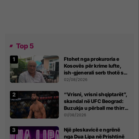
Top 5
Ftohet nga prokuroria e
Kosovës për krime lufte,
ish-gjenerali serb thotë se
dikush e tradhtoi në
02/08/2026
Beograd
“Vrisni, vrisni shqiptarët”,
skandal në UFC Beograd:
Buzukja u përball me thirrje
anti-shqiptare nga
01/08/2026
tribunat
Një pleskavicë e ngrënë
nga Dua Lipa në Prishtinë