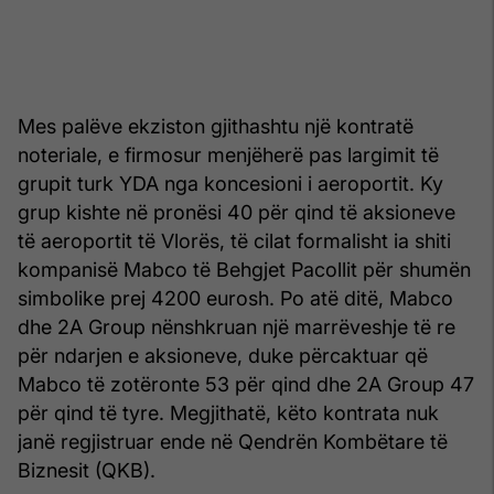
Mes palëve ekziston gjithashtu një kontratë
noteriale, e firmosur menjëherë pas largimit të
grupit turk YDA nga koncesioni i aeroportit. Ky
grup kishte në pronësi 40 për qind të aksioneve
të aeroportit të Vlorës, të cilat formalisht ia shiti
kompanisë Mabco të Behgjet Pacollit për shumën
simbolike prej 4200 eurosh. Po atë ditë, Mabco
dhe 2A Group nënshkruan një marrëveshje të re
për ndarjen e aksioneve, duke përcaktuar që
Mabco të zotëronte 53 për qind dhe 2A Group 47
për qind të tyre. Megjithatë, këto kontrata nuk
janë regjistruar ende në Qendrën Kombëtare të
Biznesit (QKB).