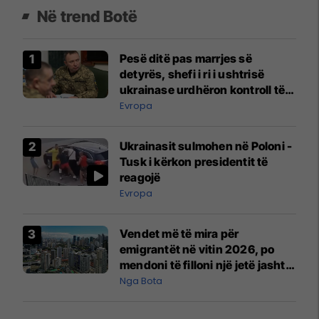
Në trend Botë
Pesë ditë pas marrjes së
detyrës, shefi i ri i ushtrisë
ukrainase urdhëron kontroll të
madh
Evropa
Ukrainasit sulmohen në Poloni -
Tusk i kërkon presidentit të
reagojë
Evropa
Vendet më të mira për
emigrantët në vitin 2026, po
mendoni të filloni një jetë jashtë
vendit?
Nga Bota