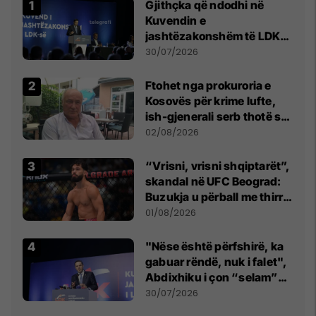
Gjithçka që ndodhi në
Kuvendin e
jashtëzakonshëm të LDK-
së
30/07/2026
Ftohet nga prokuroria e
Kosovës për krime lufte,
ish-gjenerali serb thotë se
dikush e tradhtoi në
02/08/2026
Beograd
“Vrisni, vrisni shqiptarët”,
skandal në UFC Beograd:
Buzukja u përball me thirrje
anti-shqiptare nga
01/08/2026
tribunat
"Nëse është përfshirë, ka
gabuar rëndë, nuk i falet",
Abdixhiku i çon “selam”
Përparim Ramës
30/07/2026