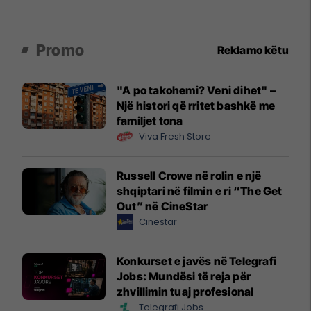
Promo
Reklamo këtu
"A po takohemi? Veni dihet" –
Një histori që rritet bashkë me
familjet tona
Viva Fresh Store
Russell Crowe në rolin e një
shqiptari në filmin e ri “The Get
Out” në CineStar
Cinestar
Konkurset e javës në Telegrafi
Jobs: Mundësi të reja për
zhvillimin tuaj profesional
Telegrafi Jobs