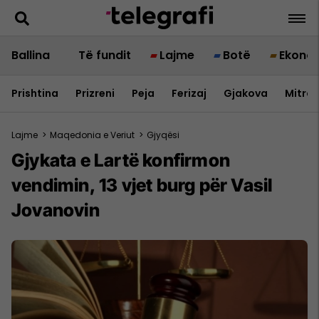
Ballina
Të fundit
Lajme
Botë
Ekono
Prishtina
Prizreni
Peja
Ferizaj
Gjakova
Mitrov
Lajme
>
Maqedonia e Veriut
>
Gjyqësi
Gjykata e Lartë konfirmon
vendimin, 13 vjet burg për Vasil
Jovanovin