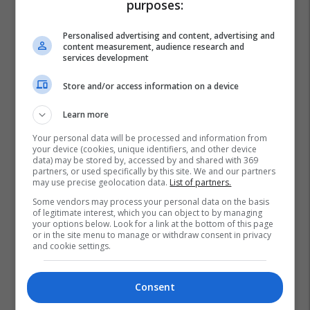
purposes:
Personalised advertising and content, advertising and
content measurement, audience research and
services development
Store and/or access information on a device
Learn more
Your personal data will be processed and information from
your device (cookies, unique identifiers, and other device
data) may be stored by, accessed by and shared with 369
partners, or used specifically by this site. We and our partners
may use precise geolocation data.
List of partners.
Gjykata E Lartë E Maqedonisë
Some vendors may process your personal data on the basis
of legitimate interest, which you can object to by managing
your options below. Look for a link at the bottom of this page
or in the site menu to manage or withdraw consent in privacy
and cookie settings.
Consent