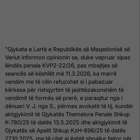
"Gjykata e Lartë e Republikës së Maqedonisë së
Veriut informon opinionin se, duke vepruar sipas
lëndës penale KVP2-22/26, pas mbajtjes së
seancës së këshillit më 11.3.2026, ka marrë
vendim me të cilin refuzohet si i pabazuar
kërkesa për rishqyrtim të jashtëzakonshëm të
vendimit të formës së prerë, e paraqitur nga i
dënuari V. J. nga S., përmes avokatit të tij, kundër
aktgjykimit të Gjykatës Themelore Penale Shkup
K-780/25 të datës 13.5.2025 dhe aktgjykimit të
Gjykatës së Apelit Shkup KzH-696/25 të datës
27.10.2025, me të cilat ai është shpallur fajtor për