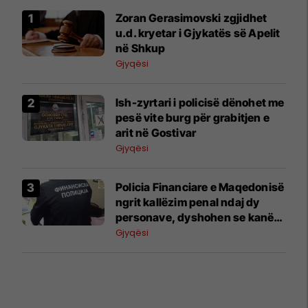
Zoran Gerasimovski zgjidhet
u.d. kryetar i Gjykatës së Apelit
në Shkup
Gjyqësi
Ish-zyrtari i policisë dënohet me
pesë vite burg për grabitjen e
arit në Gostivar
Gjyqësi
Policia Financiare e Maqedonisë
ngrit kallëzim penal ndaj dy
personave, dyshohen se kanë
dëmtuar buxhetin e shtetit për
Gjyqësi
3.85 milionë denarë