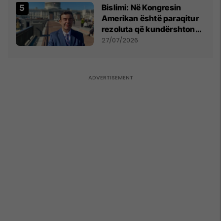
Bislimi: Në Kongresin
Amerikan është paraqitur
rezoluta që kundërshton
mbajtjen e Asamblesë
27/07/2026
Parlamentare të OSBE-së
në Beograd