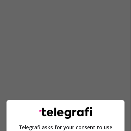
Jelena Gjukanoviq
Gjykimi Për Sipunazh
Gjykata Themelore Në Prishtinë
Telegrafi asks for your consent to use