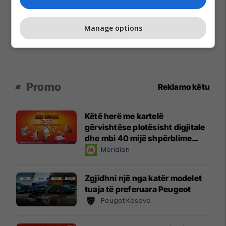
Manage options
Promo
Reklamo këtu
Këtë herë me kartelë
gërvishtëse plotësisht digjitale
dhe mbi 40 mijë shpërblime
instant!
Meridian
Zgjidhni një nga katër modelet
tuaja të preferuara Peugeot
Peugot Kosova