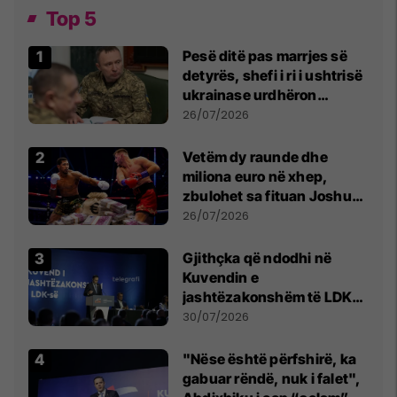
Top 5
Pesë ditë pas marrjes së
detyrës, shefi i ri i ushtrisë
ukrainase urdhëron
kontroll të madh
26/07/2026
Vetëm dy raunde dhe
miliona euro në xhep,
zbulohet sa fituan Joshua
e Prenga
26/07/2026
Gjithçka që ndodhi në
Kuvendin e
jashtëzakonshëm të LDK-
së
30/07/2026
"Nëse është përfshirë, ka
gabuar rëndë, nuk i falet",