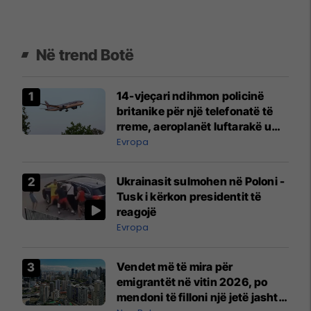
Në trend Botë
14-vjeçari ndihmon policinë
britanike për një telefonatë të
rreme, aeroplanët luftarakë u
ngritën në ajër për të
Evropa
interceptuar fluturaken e Qatar
Airways që po shkonte drejt
Ukrainasit sulmohen në Poloni -
Mançesterit
Tusk i kërkon presidentit të
reagojë
Evropa
Vendet më të mira për
emigrantët në vitin 2026, po
mendoni të filloni një jetë jashtë