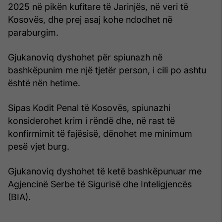
2025 në pikën kufitare të Jarinjës, në veri të
Kosovës, dhe prej asaj kohe ndodhet në
paraburgim.
Gjukanoviq dyshohet për spiunazh në
bashkëpunim me një tjetër person, i cili po ashtu
është nën hetime.
Sipas Kodit Penal të Kosovës, spiunazhi
konsiderohet krim i rëndë dhe, në rast të
konfirmimit të fajësisë, dënohet me minimum
pesë vjet burg.
Gjukanoviq dyshohet të ketë bashkëpunuar me
Agjencinë Serbe të Sigurisë dhe Inteligjencës
(BIA).