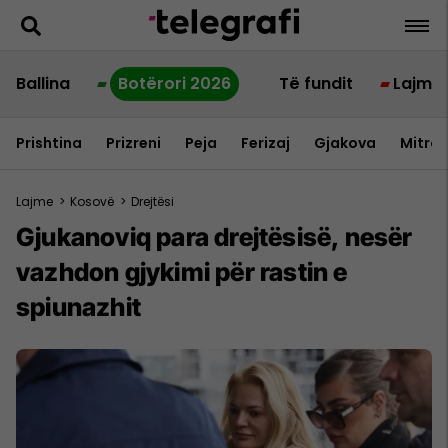
Ballina
Botërori 2026
Të fundit
Lajme
Prishtina
Prizreni
Peja
Ferizaj
Gjakova
Mitrov
Lajme
>
Kosovë
>
Drejtësi
Gjukanoviq para drejtësisë, nesër
vazhdon gjykimi për rastin e
spiunazhit