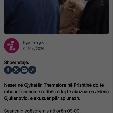
Nga
Telegrafi
02/04/2026
Nesër në Gjykatën Themelore në Prishtinë do të
mbahet seanca e radhës ndaj të akuzuarës Jelena
Gjukanoviq, e akuzuar për spiunazh.
Seanca gjyqësore nis në orën 09:00.