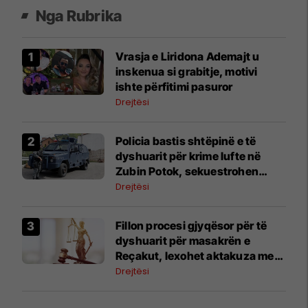
Nga Rubrika
Vrasja e Liridona Ademajt u
inskenua si grabitje, motivi
ishte përfitimi pasuror
Drejtësi
Policia bastis shtëpinë e të
dyshuarit për krime lufte në
Zubin Potok, sekuestrohen
prova
Drejtësi
Fillon procesi gjyqësor për të
dyshuarit për masakrën e
Reçakut, lexohet aktakuza me
të akuzuarit në mungesë
Drejtësi