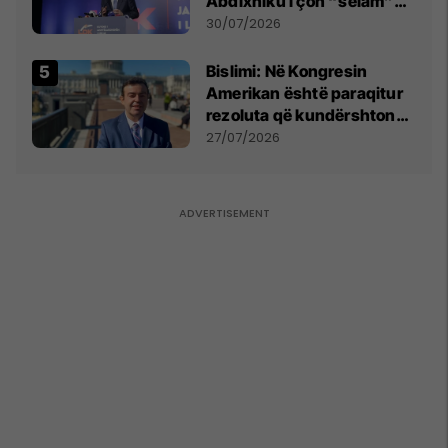
Abdixhiku i çon “selam”
Përparim Ramës
30/07/2026
Bislimi: Në Kongresin
Amerikan është paraqitur
rezoluta që kundërshton
mbajtjen e Asamblesë
27/07/2026
Parlamentare të OSBE-së
në Beograd