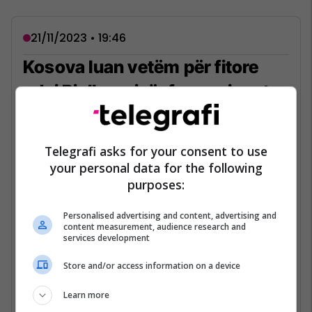
21/11/2023 • 19:46
Kosova luan vetëm për fitore
ndaj Bjellorusisë, formacionet
zyrtare
Përfaqësuesja e Kosovës dhe ajo e
Telegrafi asks for your consent to use
Bjellorusisë kanë publikuar tashmë
your personal data for the following
formacionet zyrtare për ndeshjen e fundit
purposes:
kualifikuese për Euro 2024.
Personalised advertising and content, advertising and
Dardanët janë nikoqir të bjellorusëve në
content measurement, audience research and
services development
takimin e fundit të Grupit I, i cili pritet të
zhvillohet në stadiumin Fadil Vokrri me fillim
Store and/or access information on a device
nga ora 20:45.
Learn more
Lexo lajmin e plotë...