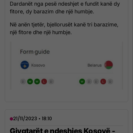
Dardanët nga pesë ndeshjet e fundit kanë dy
fitore, dy barazim dhe një humbje.
Në anën tjetër, bjellorusët kanë tri barazime,
një fitore dhe një humbje.
21/11/2023 • 18:10
Gjyqtarët e ndeshjes Kosovë -