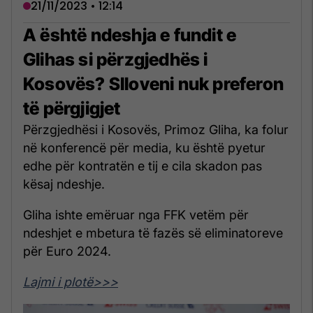
21/11/2023 • 12:14
A është ndeshja e fundit e
Glihas si përzgjedhës i
Kosovës? Slloveni nuk preferon
të përgjigjet
Përzgjedhësi i Kosovës, Primoz Gliha, ka folur
në konferencë për media, ku është pyetur
edhe për kontratën e tij e cila skadon pas
kësaj ndeshje.
Gliha ishte emëruar nga FFK vetëm për
ndeshjet e mbetura të fazës së eliminatoreve
për Euro 2024.
Lajmi i plotë>>>