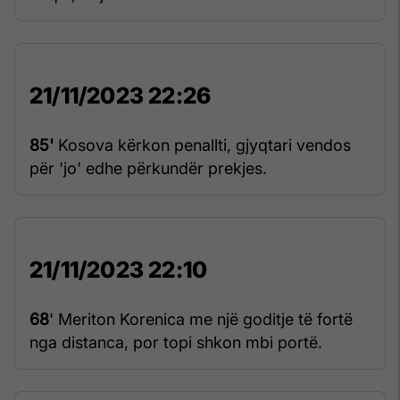
21/11/2023 22:26
85'
Kosova kërkon penallti, gjyqtari vendos
për 'jo' edhe përkundër prekjes.
21/11/2023 22:10
68
' Meriton Korenica me një goditje të fortë
nga distanca, por topi shkon mbi portë.