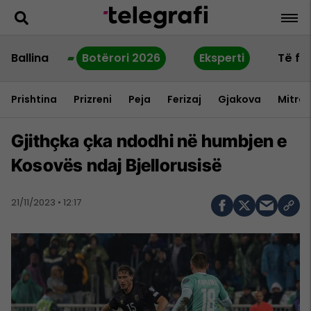
Ballina
Botërori 2026
Eksperti
Të fu
Prishtina
Prizreni
Peja
Ferizaj
Gjakova
Mitrov
Gjithçka çka ndodhi në humbjen e
Kosovës ndaj Bjellorusisë
21/11/2023 • 12:17