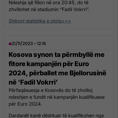
Ndeshja që fillon në ora 20:45, do të
zhvillohet në stadiumin “Fadil Vokrri”.
Shikoni statistika e plota>>>
21/11/2023 • 12:16
Kosova synon ta përmbyllë me
fitore kampanjën për Euro
2024, përballet me Bjellorusinë
në ‘Fadil Vokrri’
Përfaqësuesja e Kosovës do të zhvilloj
ndeshjen e fundit në kampanjën kualifikuese
për Euro 2024.
Dardanët kanë dështuar të kualifikohen nga