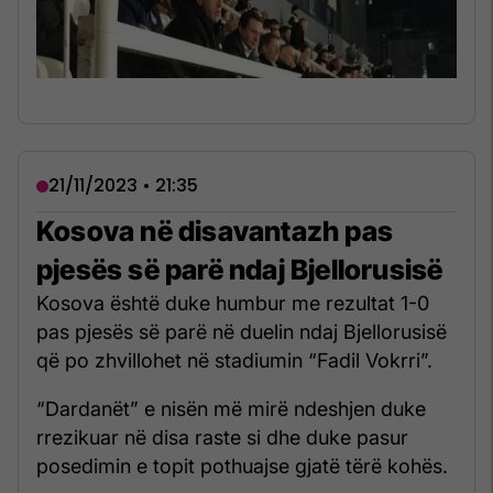
21/11/2023 • 21:35
Kosova në disavantazh pas
pjesës së parë ndaj Bjellorusisë
Kosova është duke humbur me rezultat 1-0
pas pjesës së parë në duelin ndaj Bjellorusisë
që po zhvillohet në stadiumin “Fadil Vokrri”.
“Dardanët” e nisën më mirë ndeshjen duke
rrezikuar në disa raste si dhe duke pasur
posedimin e topit pothuajse gjatë tërë kohës.