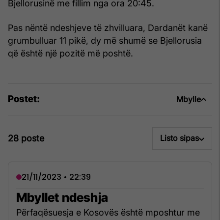
Bjellorusinë me fillim nga ora 20:45.
Pas nëntë ndeshjeve të zhvilluara, Dardanët kanë
grumbulluar 11 pikë, dy më shumë se Bjellorusia
që është një pozitë më poshtë.
Postet:
Mbylle
28 poste
Listo sipas
21/11/2023 • 22:39
Mbyllet ndeshja
Përfaqësuesja e Kosovës është mposhtur me