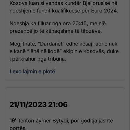
Kosova luan si vendas kundër Bjellorusisë në
ndeshjen e fundit kualifikuese për Euro 2024.
Ndeshja ka filluar nga ora 20:45, me një
prezencë jo të kënaqshme të tifozëve.
Megjithatë, “Dardanët” edhe kësaj radhe nuk
e kanë “lënë në lloqë” ekipin e Kosovës, duke
i përkrahur nga tribuna.
Lexo lajmin e plotë
21/11/2023 21:06
19'
Tenton Zymer Bytyqi, por goditja jashtë
portës.