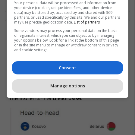
Your personal data will be processed and information from
your device (cookies, unique identifiers, and other device
data) may be stored by, accessed by and shared with 369
partners, or used specifically by this site. We and our partners
may use precise geolocation data.
List of partners.
21/11/2023 • 19:28
Some vendors may process your personal data on the basis
of legitimate interest, which you can object to by managing
Ndeshja mes Kosovës dhe
your options below. Look for a link at the bottom of this page
or in the site menu to manage or withdraw consent in privacy
and cookie settings.
Bjellorusisë
Kosova dhe Bjellorusia kanë luajtur vetëm një
Consent
herë mes vete në ndeshjet e parë kualifikuese
për Euro 2024.
Manage options
Takimi i zhvilluar në qershor 2023 përfundoi
me fitoren 2-1 të Bjellorusisë.