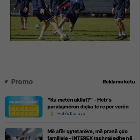
Promo
Reklamo këtu
"Ku metën akllat?" - Heb’s
paralajmëron diçka të re për verën
Heb's Kosova
Më afër qytetarëve, më pranë çdo
familjeje – INTEREX tashmë edhe në