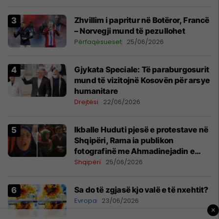
Zhvillim i papritur në Botëror, Francë
– Norvegji mund të pezullohet
Përfaqësueset
25/06/2026
​Gjykata Speciale: Të paraburgosurit
mund të vizitojnë Kosovën për arsye
humanitare
Drejtësi
22/06/2026
Ikballe Huduti pjesë e protestave në
Shqipëri, Rama ia publikon
fotografinë me Ahmadinejadin e
Iranit
Shqipëri
25/06/2026
Sa do të zgjasë kjo valë e të nxehtit?
Evropa
23/06/2026
×