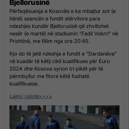
Bjellorusinë
Përfaqësuesja e Kosovës e ka mbajtur sot (e
hënë) seancën e fundit stërvitore para
ndeshjes kundër Bjellorusisë që zhvillohet
nesër (e martë) në stadiumin “Fadil Vokrri” në
Prishtinë, me fillim nga ora 20:45.
Kjo do të jetë ndeshja e fundit e “Dardanëve”
në kuadër të këtij cikli kualifikues për Euro
2024 dhe Kosova synon tri pikët për të
përmbyllur me fitore këtë fushatë
kualifikuese.
Lajmi i plotë>>>>