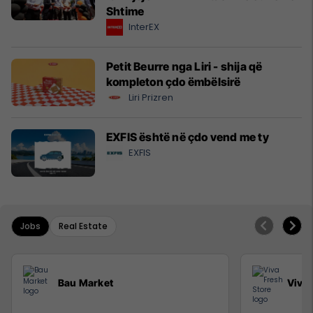
Shtime
InterEX
Petit Beurre nga Liri - shija që
kompleton çdo ëmbëlsirë
Liri Prizren
EXFIS është në çdo vend me ty
EXFIS
Jobs
Real Estate
Bau Market
Viva 