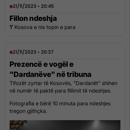
21/11/2023 • 20:45
Fillon ndeshja
1'
Kosova e nis topin e para
21/11/2023 • 20:37
Prezencë e vogël e
"Dardanëve" në tribuna
Tifozët zyrtar të Kosovës, "Dardanët" shihen
në numër të paktë para fillimit të ndeshjes.
Fotografia e bërë 10 minuta para ndeshjes
tregon gjithçka.