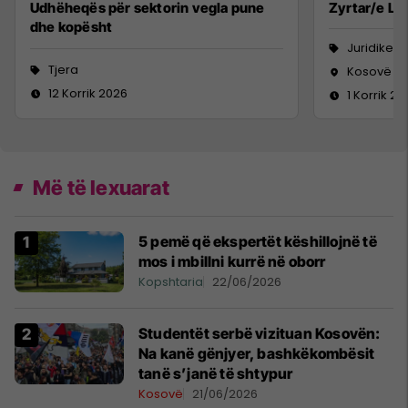
Udhëheqës për sektorin vegla pune
Zyrtar/e Lig
dhe kopësht
Juridike
Tjera
Kosovë
12 Korrik 2026
1 Korrik 20
Më të lexuarat
5 pemë që ekspertët këshillojnë të
mos i mbillni kurrë në oborr
Kopshtaria
22/06/2026
Studentët serbë vizituan Kosovën:
Na kanë gënjyer, bashkëkombësit
tanë s’janë të shtypur
Kosovë
21/06/2026