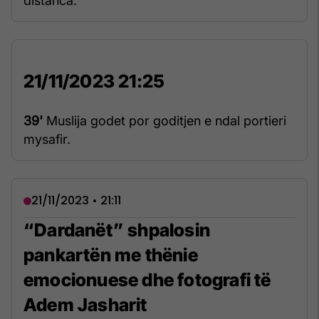
distanca.
21/11/2023 21:25
39'
Muslija godet por goditjen e ndal portieri
mysafir.
21/11/2023 • 21:11
“Dardanët” shpalosin
pankartën me thënie
emocionuese dhe fotografi të
Adem Jasharit