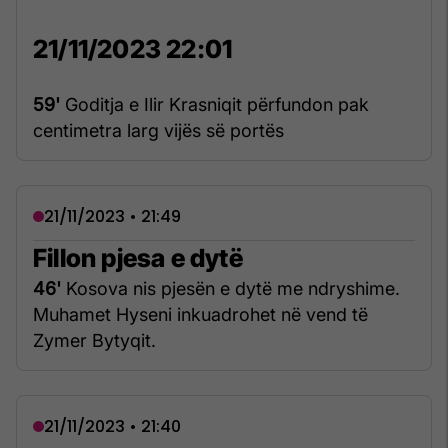
21/11/2023 22:01
59'
Goditja e Ilir Krasniqit përfundon pak
centimetra larg vijës së portës
21/11/2023 • 21:49
Fillon pjesa e dytë
46'
Kosova nis pjesën e dytë me ndryshime.
Muhamet Hyseni inkuadrohet në vend të
Zymer Bytyqit.
21/11/2023 • 21:40