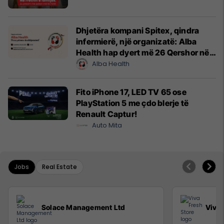
Dhjetëra kompani Spitex, qindra
infermierë, një organizatë: Alba
Health hap dyert më 26 Qershor në
Cyrih
Alba Health
Fito iPhone 17, LED TV 65 ose
PlayStation 5 me çdo blerje të
Renault Captur!
Auto Mita
Jobs
Real Estate
Solace Management Ltd
Viva 