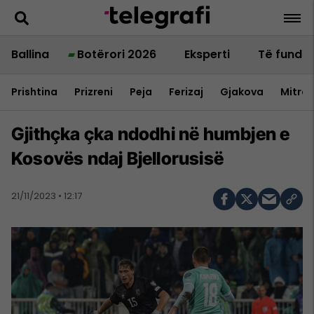
Ballina
Botërori 2026
Eksperti
Të fundit
Prishtina
Prizreni
Peja
Ferizaj
Gjakova
Mitrov
Gjithçka çka ndodhi në humbjen e
Kosovës ndaj Bjellorusisë
21/11/2023 • 12:17