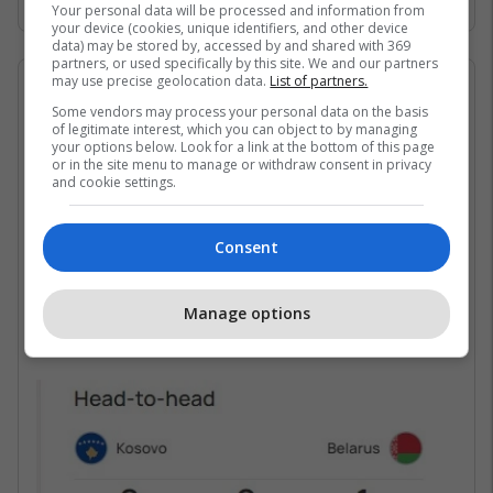
Your personal data will be processed and information from
your device (cookies, unique identifiers, and other device
data) may be stored by, accessed by and shared with 369
partners, or used specifically by this site. We and our partners
may use precise geolocation data.
List of partners.
21/11/2023 • 19:28
Some vendors may process your personal data on the basis
of legitimate interest, which you can object to by managing
Ndeshja mes Kosovës dhe
your options below. Look for a link at the bottom of this page
or in the site menu to manage or withdraw consent in privacy
Bjellorusisë
and cookie settings.
Kosova dhe Bjellorusia kanë luajtur vetëm një
herë mes vete në ndeshjet e parë kualifikuese
Consent
për Euro 2024.
Manage options
Takimi i zhvilluar në qershor 2023 përfundoi
me fitoren 2-1 të Bjellorusisë.