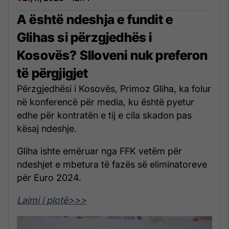
A është ndeshja e fundit e
Glihas si përzgjedhës i
Kosovës? Slloveni nuk preferon
të përgjigjet
Përzgjedhësi i Kosovës, Primoz Gliha, ka folur
në konferencë për media, ku është pyetur
edhe për kontratën e tij e cila skadon pas
kësaj ndeshje.
Gliha ishte emëruar nga FFK vetëm për
ndeshjet e mbetura të fazës së eliminatoreve
për Euro 2024.
Lajmi i plotë>>>