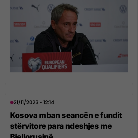
21/11/2023 • 12:14
Kosova mban seancën e fundit
stërvitore para ndeshjes me
Bjellorusinë