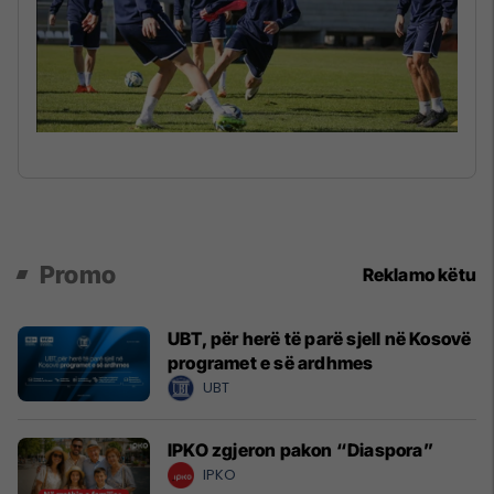
Promo
Reklamo këtu
UBT, për herë të parë sjell në Kosovë
programet e së ardhmes
UBT
IPKO zgjeron pakon “Diaspora”
IPKO