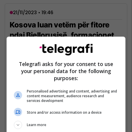
21/11/2023 • 19:46
Kosova luan vetëm për fitore
ndaj Bjellorusisë, formacionet
zyrtare
Përfaqësuesja e Kosovës dhe ajo e
Bjellorusisë kanë publikuar tashmë
Telegrafi asks for your consent to use
formacionet zyrtare për ndeshjen e fundit
your personal data for the following
kualifikuese për Euro 2024.
purposes:
Dardanët janë nikoqir të bjellorusëve në
Personalised advertising and content, advertising and
content measurement, audience research and
takimin e fundit të Grupit I, i cili pritet të
services development
zhvillohet në stadiumin Fadil Vokrri me fillim
Store and/or access information on a device
nga ora 20:45.
Learn more
Lexo lajmin e plotë...