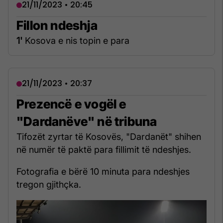
21/11/2023 • 20:45
Fillon ndeshja
1'
Kosova e nis topin e para
21/11/2023 • 20:37
Prezencë e vogël e
"Dardanëve" në tribuna
Tifozët zyrtar të Kosovës, "Dardanët" shihen
në numër të paktë para fillimit të ndeshjes.
Fotografia e bërë 10 minuta para ndeshjes
tregon gjithçka.