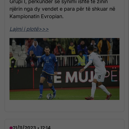
Grupi I, përkundër se synimi ishte të zinin
njërin nga dy vendet e para për të shkuar në
Kampionatin Evropian.
Lajmi i plotë>>>
21/11/2023 • 12:14