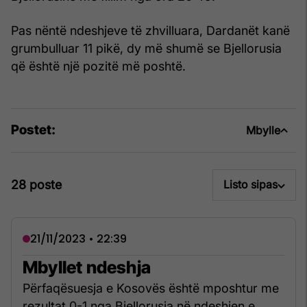
Pas nëntë ndeshjeve të zhvilluara, Dardanët kanë
grumbulluar 11 pikë, dy më shumë se Bjellorusia
që është një pozitë më poshtë.
Postet:
Mbylle
28 poste
Listo sipas
21/11/2023 • 22:39
Mbyllet ndeshja
Përfaqësuesja e Kosovës është mposhtur me
rezultat 0-1 nga Bjellorusia në ndeshjen e