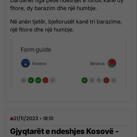
Dardanët nga pesë ndeshjet e fundit kanë dy
fitore, dy barazim dhe një humbje.
Në anën tjetër, bjellorusët kanë tri barazime,
një fitore dhe një humbje.
21/11/2023 • 18:10
Gjyqtarët e ndeshjes Kosovë -