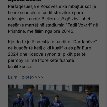
Përfaqësuesja e Kosovës e ka mbajtur sot (e
hënë) seancën e fundit stërvitore para
ndeshjes kundër Bjellorusisë që zhvillohet
nesër (e martë) në stadiumin “Fadil Vokrri” në
Prishtinë, me fillim nga ora 20:45.
Kjo do të jetë ndeshja e fundit e “Dardanëve”
në kuadër të këtij cikli kualifikues për Euro
2024 dhe Kosova synon tri pikët për të
përmbyllur me fitore këtë fushatë
kualifikuese.
Lajmi i plotë>>>>