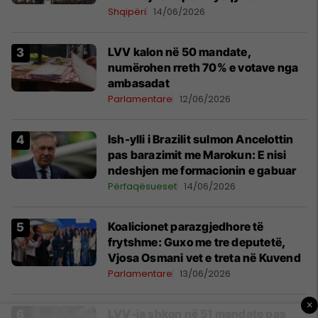
Shqipëri
14/06/2026
LVV kalon në 50 mandate,
numërohen rreth 70% e votave nga
ambasadat
Parlamentare
12/06/2026
Ish-ylli i Brazilit sulmon Ancelottin
pas barazimit me Marokun: E nisi
ndeshjen me formacionin e gabuar
Përfaqësueset
14/06/2026
Koalicionet parazgjedhore të
frytshme: Guxo me tre deputetë,
Vjosa Osmani vet e treta në Kuvend
Parlamentare
13/06/2026
×
LVV-ja shkon në 51 mandate pas