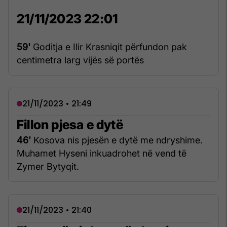
21/11/2023 22:01
59'
Goditja e Ilir Krasniqit përfundon pak
centimetra larg vijës së portës
21/11/2023 • 21:49
Fillon pjesa e dytë
46'
Kosova nis pjesën e dytë me ndryshime.
Muhamet Hyseni inkuadrohet në vend të
Zymer Bytyqit.
21/11/2023 • 21:40