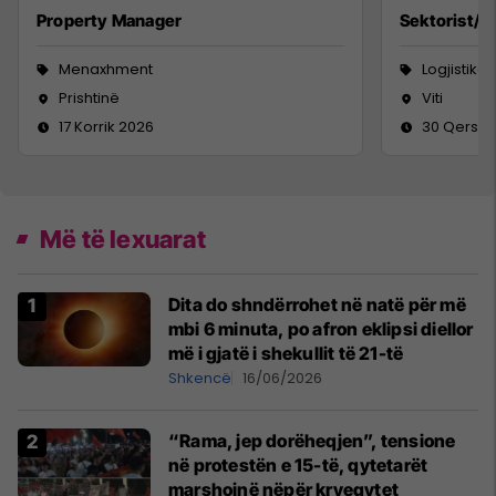
Property Manager
Sektorist/e
Menaxhment
Logjistikë
Prishtinë
Viti
17 Korrik 2026
30 Qersho
Më të lexuarat
Dita do shndërrohet në natë për më
mbi 6 minuta, po afron eklipsi diellor
më i gjatë i shekullit të 21-të
Shkencë
16/06/2026
“Rama, jep dorëheqjen”, tensione
në protestën e 15-të, qytetarët
marshojnë nëpër kryeqytet