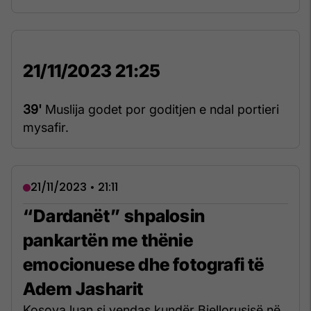
21/11/2023 21:25
39'
Muslija godet por goditjen e ndal portieri
mysafir.
21/11/2023 • 21:11
“Dardanët” shpalosin
pankartën me thënie
emocionuese dhe fotografi të
Adem Jasharit
Kosova luan si vendas kundër Bjellorusisë në