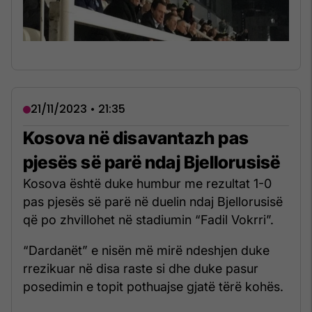
21/11/2023 • 21:35
Kosova në disavantazh pas
pjesës së parë ndaj Bjellorusisë
Kosova është duke humbur me rezultat 1-0
pas pjesës së parë në duelin ndaj Bjellorusisë
që po zhvillohet në stadiumin “Fadil Vokrri”.
“Dardanët” e nisën më mirë ndeshjen duke
rrezikuar në disa raste si dhe duke pasur
posedimin e topit pothuajse gjatë tërë kohës.