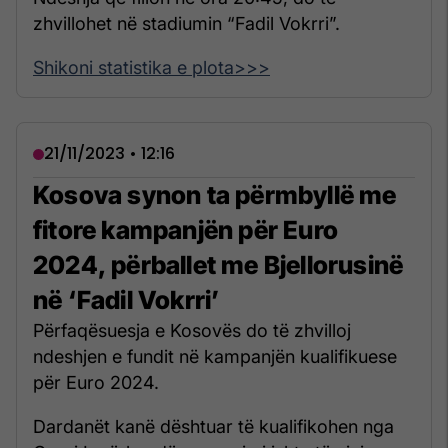
zhvillohet në stadiumin “Fadil Vokrri”.
Shikoni statistika e plota>>>
21/11/2023 • 12:16
Kosova synon ta përmbyllë me
fitore kampanjën për Euro
2024, përballet me Bjellorusinë
në ‘Fadil Vokrri’
Përfaqësuesja e Kosovës do të zhvilloj
ndeshjen e fundit në kampanjën kualifikuese
për Euro 2024.
Dardanët kanë dështuar të kualifikohen nga