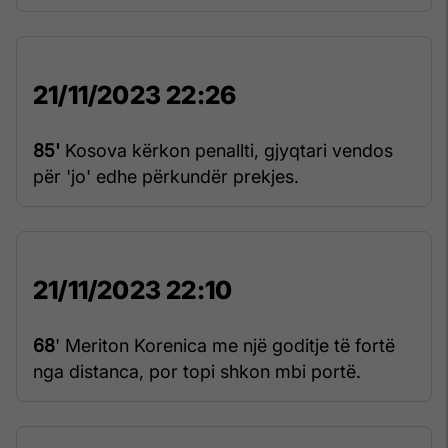
21/11/2023 22:26
85'
Kosova kërkon penallti, gjyqtari vendos
për 'jo' edhe përkundër prekjes.
21/11/2023 22:10
68
' Meriton Korenica me një goditje të fortë
nga distanca, por topi shkon mbi portë.