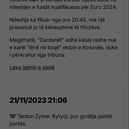
ndeshjen e fundit kualifikuese për Euro 2024.
Ndeshja ka filluar nga ora 20:45, me një
prezencë jo të kënaqshme të tifozëve.
Megjithatë, “Dardanët” edhe kësaj radhe nuk
e kanë “lënë në lloqë” ekipin e Kosovës, duke
i përkrahur nga tribuna.
Lexo lajmin e plotë
21/11/2023 21:06
19'
Tenton Zymer Bytyqi, por goditja jashtë
portës.