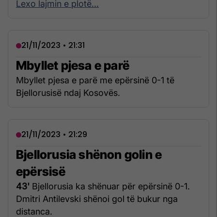
Lexo lajmin e plotë...
21/11/2023 • 21:31
Mbyllet pjesa e parë
Mbyllet pjesa e parë me epërsinë 0-1 të
Bjellorusisë ndaj Kosovës.
21/11/2023 • 21:29
Bjellorusia shënon golin e
epërsisë
43'
Bjellorusia ka shënuar për epërsinë 0-1.
Dmitri Antilevski shënoi gol të bukur nga
distanca.