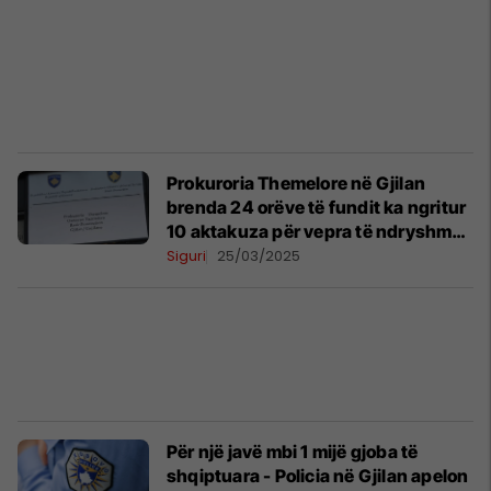
Prokuroria Themelore në Gjilan
brenda 24 orëve të fundit ka ngritur
10 aktakuza për vepra të ndryshme
penale
Siguri
25/03/2025
Për një javë mbi 1 mijë gjoba të
shqiptuara - Policia në Gjilan apelon