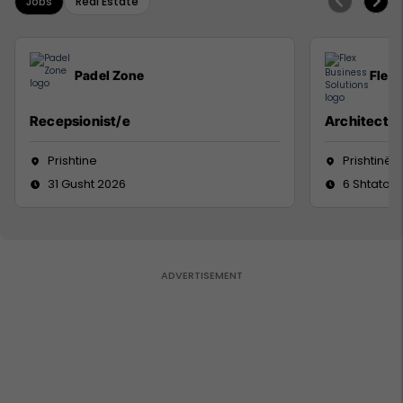
Jobs
Real Estate
Padel Zone
Flex 
Recepsionist/e
Architect
Prishtine
Prishtinë
31 Gusht 2026
6 Shtator 