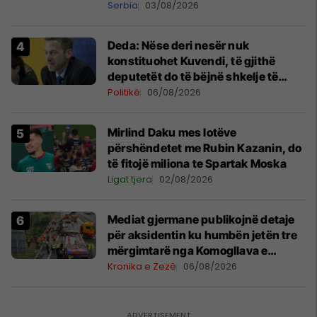
shpall gjendjen e luftës
Serbia
03/08/2026
Deda: Nëse deri nesër nuk
konstituohet Kuvendi, të gjithë
deputetët do të bëjnë shkelje të
rëndë kushtetuese
Politikë
06/08/2026
Mirlind Daku mes lotëve
përshëndetet me Rubin Kazanin, do
të fitojë miliona te Spartak Moska
Ligat tjera
02/08/2026
Mediat gjermane publikojnë detaje
për aksidentin ku humbën jetën tre
mërgimtarë nga Komogllava e
Ferizajt
Kronika e Zezë
06/08/2026