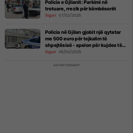
Policia e Gjilanit: Parkimi në
trotuare, rrezik për këmbësorët
Siguri
07/02/2025
Policia në Gjilan gjobit një qytetar
me 500 euro për tejkalim të
shpejtësisë - apelon për kujdes të
shtuar në trafik
Siguri
06/02/2025