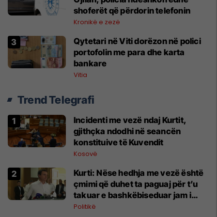
shoferët që përdorin telefonin
Kronikë e zezë
Qytetari në Viti dorëzon në polici
portofolin me para dhe karta
bankare
Vitia
Trend Telegrafi
Incidenti me vezë ndaj Kurtit,
gjithçka ndodhi në seancën
konstituive të Kuvendit
Kosovë
Kurti: Nëse hedhja me vezë është
çmimi që duhet ta paguaj për t’u
takuar e bashkëbiseduar jam i
lumtur ta bëj këtë
Politikë