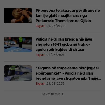
19 persona të akuzuar për dhunë në
familje gjatë muajit mars nga
Prokuroria Themelore në Gjilan
Siguri
08/04/2025
Policia në Gjilan brenda një jave
shqipton 1641 gjoba në trafik -
apelon për kujdes të shtuar
Siguri
04/04/2025
“Siguria në rrugë është përgjegjësi
e përbashkët“ - Policia në Gjilan
brenda një jave shqipton mbi 1 mijë
gjoba
Siguri
28/03/2025