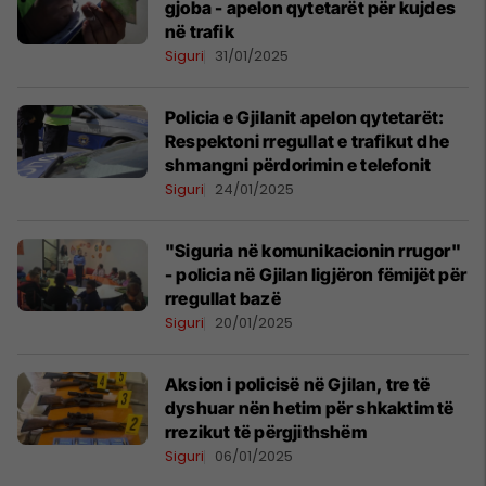
gjoba - apelon qytetarët për kujdes
në trafik
Siguri
31/01/2025
Policia e Gjilanit apelon qytetarët:
Respektoni rregullat e trafikut dhe
shmangni përdorimin e telefonit
Siguri
24/01/2025
"Siguria në komunikacionin rrugor"
- policia në Gjilan ligjëron fëmijët për
rregullat bazë
Siguri
20/01/2025
Aksion i policisë në Gjilan, tre të
dyshuar nën hetim për shkaktim të
rrezikut të përgjithshëm
Siguri
06/01/2025