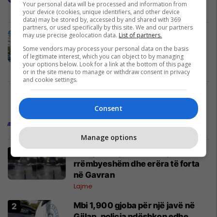
Your personal data will be processed and information from
Siguri
20/09/2024
your device (cookies, unique identifiers, and other device
data) may be stored by, accessed by and shared with 369
partners, or used specifically by this site. We and our partners
Policia në Gjilan me aktivitete të
may use precise geolocation data.
List of partners.
shumta javore, u bën thirrje
Some vendors may process your personal data on the basis
qytetarëve që të respektojnë
of legitimate interest, which you can object to by managing
your options below. Look for a link at the bottom of this page
dispozitat ligjore në trafik
Siguri
13/09/2024
or in the site menu to manage or withdraw consent in privacy
and cookie settings.
3
Consent
Trend Gjilani
Manage options
Moti përkeqësohet në Gjilan, shi i
rrëmbyeshëm dhe erëra të forta
në Gavran
Lajme
Mbi 1,900 gjoba për një javë në
Gjilan, policia ndëshkon edhe