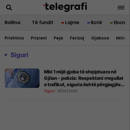
Ballina
Të fundit
Lajme
Botë
Ekono
Prishtina
Prizreni
Peja
Ferizaj
Gjakova
Mitrov
Siguri
Mbi 1 mijë gjoba të shqiptuara në
Gjilan - policia: Respektoni rregullat
e trafikut, siguria është përgjegjësi
e përbashkët
Siguri
11/04/2025