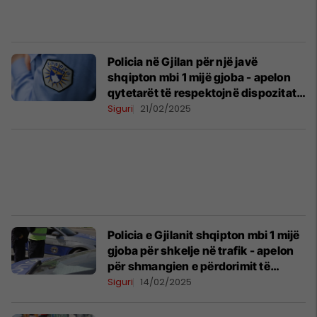
Policia në Gjilan për një javë
shqipton mbi 1 mijë gjoba - apelon
qytetarët të respektojnë dispozitat
ligjore në trafik
Siguri
21/02/2025
Policia e Gjilanit shqipton mbi 1 mijë
gjoba për shkelje në trafik - apelon
për shmangien e përdorimit të
telefonit gjatë ngasjes
Siguri
14/02/2025