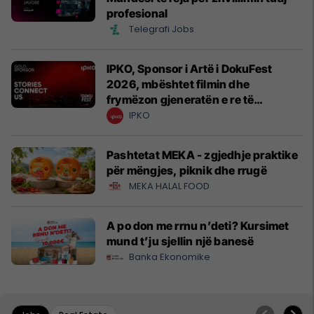
profesional
Telegrafi Jobs
IPKO, Sponsor i Artë i DokuFest
2026, mbështet filmin dhe
frymëzon gjeneratën e re të
krijuesve
IPKO
Pashtetat MEKA - zgjedhje praktike
për mëngjes, piknik dhe rrugë
MEKA HALAL FOOD
A po don me rrnu n’deti? Kursimet
mund t’ju sjellin një banesë
Banka Ekonomike