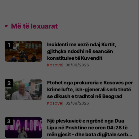
Më të lexuarat
Incidenti me vezë ndaj Kurtit,
gjithçka ndodhi në seancën
konstituive të Kuvendit
Kosovë
06/08/2026
Ftohet nga prokuroria e Kosovës për
krime lufte, ish-gjenerali serb thotë
se dikush e tradhtoi në Beograd
Kosovë
02/08/2026
Një pleskavicë e ngrënë nga Dua
Lipa në Prishtinë në orën 04:28 të
mëngjesit - dhe bota digjitale serbe