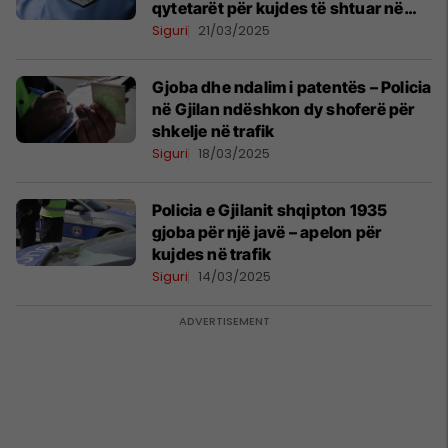
qytetarët për kujdes të shtuar në
trafik
Siguri
21/03/2025
Gjoba dhe ndalim i patentës – Policia
në Gjilan ndëshkon dy shoferë për
shkelje në trafik
Siguri
18/03/2025
Policia e Gjilanit shqipton 1935
gjoba për një javë – apelon për
kujdes në trafik
Siguri
14/03/2025