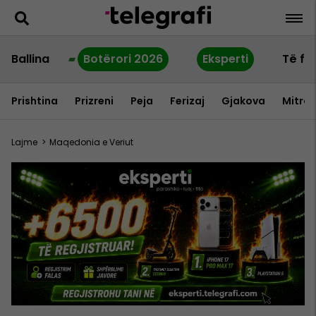
Ballina
Botërori 2026
Eksperti
Të fu
Prishtina
Prizreni
Peja
Ferizaj
Gjakova
Mitrov
Lajme
>
Maqedonia e Veriut