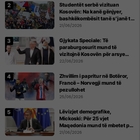
Studentët serbë vizituan
Kosovën: Na kanë gënjyer,
bashkëkombësit tanë s’janë të
shtypur
21/06/2026
​Gjykata Speciale: Të
paraburgosurit mund të
vizitojnë Kosovën për arsye
humanitare
22/06/2026
Zhvillim i papritur në Botëror,
Francë – Norvegji mund të
pezullohet
25/06/2026
Lëvizjet demografike,
Mickoski: Për 25 vjet
Maqedonia mund të mbetet pa
150 mijë deri në 250 mijë
21/06/2026
banorë