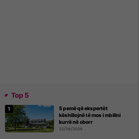
Top 5
5 pemë që ekspertët
këshillojnë të mos i mbillni
kurrë në oborr
22/06/2026