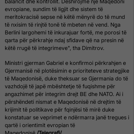
balancit dhe kontrollit. Dëshirojmë një Maqedoni
evropiane, sundim të ligjit dhe sistem të
meritokracisë sepse në këtë mënyrë do të mund
të nxisim të rinjtë tonë të mbeten në vend. Nga
Berlini largohemi të inkurajuar fortë, me porosi të
qarta për përkrahje ndaj sfidave që na presin në
këtë rrugë të integrimeve", tha Dimitrov.
Ministri gjerman Gabriel e konfirmoi përkrahjen e
Gjermanisë në plotësimin e prioriteteve strategjike
të Maqedonisë, duke theksuar se Gjermania do të
vazhdojë të japë mbështetje të fuqishme për
angazhimet për integrim drejt BE dhe NATO. Ai i
përshëndeti nismat e Maqedonisë në drejtim të
krijimit të politikave për fqinjësi të mirë duke
konstatuar se veprimet e ndërmarra janë tregues i
qartë i orientimit evropian të
Maqedonisë.
/Telegrafi/