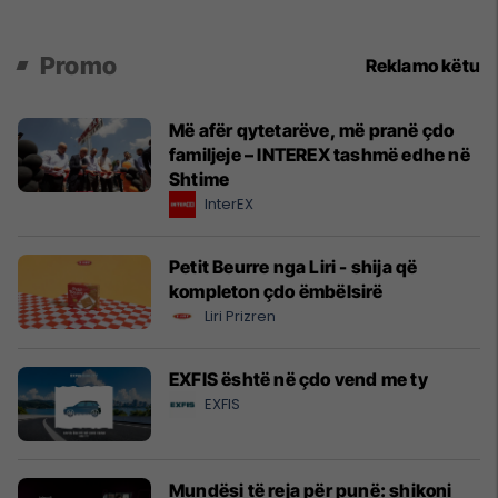
Promo
Reklamo këtu
Më afër qytetarëve, më pranë çdo
familjeje – INTEREX tashmë edhe në
Shtime
InterEX
Petit Beurre nga Liri - shija që
kompleton çdo ëmbëlsirë
Liri Prizren
EXFIS është në çdo vend me ty
EXFIS
Mundësi të reja për punë: shikoni