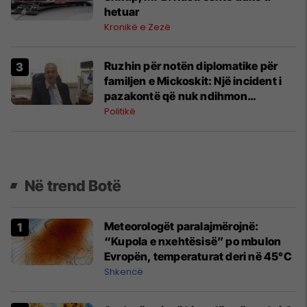
hetuar
Kronikë e Zezë
Ruzhin për notën diplomatike për
familjen e Mickoskit: Një incident i
pazakontë që nuk ndihmon
fqinjësinë e mirë
Politikë
Në trend Botë
Meteorologët paralajmërojnë:
“Kupola e nxehtësisë” po mbulon
Evropën, temperaturat deri në 45°C
Shkencë