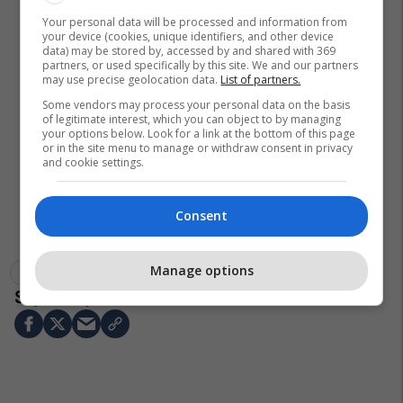
Your personal data will be processed and information from
your device (cookies, unique identifiers, and other device
data) may be stored by, accessed by and shared with 369
partners, or used specifically by this site. We and our partners
may use precise geolocation data.
List of partners.
Some vendors may process your personal data on the basis
of legitimate interest, which you can object to by managing
your options below. Look for a link at the bottom of this page
or in the site menu to manage or withdraw consent in privacy
and cookie settings.
Consent
Manage options
Gjermania
Nikolla Dimitrov
Sigmar Gabriel