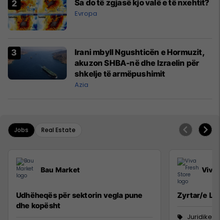
Sa do të zgjasë kjo valë e të nxehtit?
Evropa
Irani mbyll Ngushticën e Hormuzit,
akuzon SHBA-në dhe Izraelin për
shkelje të armëpushimit
Azia
Jobs
Real Estate
Bau Market
Viva 
Udhëheqës për sektorin vegla pune
Zyrtar/e Lig
dhe kopësht
Juridike