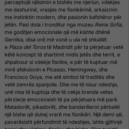
perceptojë njësimin e bishës me njeriun, vdekjes
me dashurinë, vrasjes me fisnikërinë, arkaizmin
me instinktin modern, dhe pasionin kafshëror për
jetën. Pasi dola i tronditur nga muzeu
Reina Sofia
,
me goditjen emocionale që më kishte dhënë
Gernika, disa orë më vonë u ula në shkallët
e
Plaza del Toros
të Madridit për ta përjetuar vetë
këtë koncept të shartimit midis jetës dhe territ, e
shpalosur si vdekje fisnike, e për të kuptuar më
mirë afeksionin e Picasso, Hemingway, dhe
Francisco Goya, me atë simbol të traditës dhe
vetë zemrës spanjolle. Dhe me të nisur ndeshja,
unë nisa të kuptoja dhe të cekja brenda vetes
përzierje emocionesh të pa përjetuara më parë.
Matadorët, pikadorët, dhe bandarillerot përballë
një bishe që duhej vrarë me fisnikëri. Një demi që,
pavarësisht përfundimit të ndeshjes, ishte gjithnjë