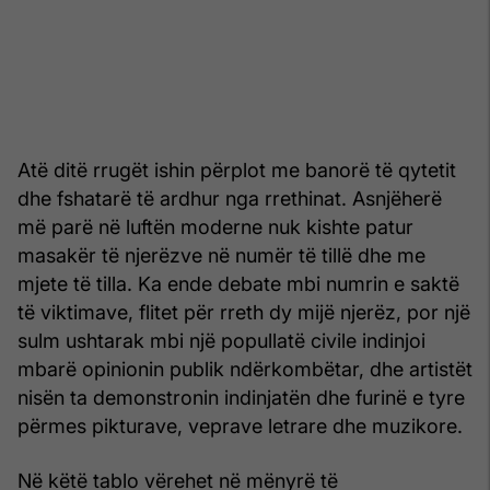
Atë ditë rrugët ishin përplot me banorë të qytetit
dhe fshatarë të ardhur nga rrethinat. Asnjëherë
më parë në luftën moderne nuk kishte patur
masakër të njerëzve në numër të tillë dhe me
mjete të tilla. Ka ende debate mbi numrin e saktë
të viktimave, flitet për rreth dy mijë njerëz, por një
sulm ushtarak mbi një popullatë civile indinjoi
mbarë opinionin publik ndërkombëtar, dhe artistët
nisën ta demonstronin indinjatën dhe furinë e tyre
përmes pikturave, veprave letrare dhe muzikore.
Në këtë tablo vërehet në mënyrë të