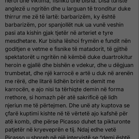
heroi dhe viktima, fisniku dhe bisha. Disa turistë
anglezë u ngritën dhe u larguan të tronditur duke
thirrur me zë të lartë: barbarizëm, ky është
barbarizëm, por spanjollët nuk ua vunë veshin
pasi ata kishin gjak tjetër në arteriet e tyre
mesdhetare. Kur bisha lëshoi frymën e fundit nën
goditjen e vetme e fisnike të matadorit, të gjithë
spektatorët u ngritën në këmbë duke duartrokitur
heroin e gjallë dhe bishën e vdekur, dhe u dëgjuan
trumbetat, dhe një karrocë e artë u duk në arenën
me rërë, dhe litarë lidhën brirët e demit me
karrocën, e ajo nisi ta tërhiqte demin në forma
rrethore, si homazh për atë sakrificë që lidh
njeriun me të përtejmen. Dhe unë aty kuptova se
çfarë kuptimi kishte në të vërtetë ajo kafshë për
atë komb, dhe përse Picasso duhet ta pikturonte
patjetër në kryeveprën e tij. Ndaj edhe vetë
Picasso u shpreh në një intervistë se “demi është