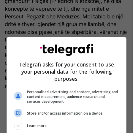
çmenduri” i Niçes [Friedrich Nietzsche], në disa
koncepte të veprave të tij, dhe nga mitet e
Perseut, Pegazit dhe Meduzës. Mbi tablo bie një
dritë e thyer, gjendet një grua me llambë, dhe
ndonëse disa pjesë janë të shpërbëra, vërehet një
trup i zbërthyer në fund. Në kompozim vërehen
tragjedi të mëdha njerëzore si një nënë duke i
klithur me dhimbje qiellit me fëmijën e pajetë në
duar, apo figura në të djathtë kërkon shpëtimin
Telegrafi asks for your consent to use
nga rrënojat, por edhe motive të marra nga
your personal data for the following
purposes:
letërsia, krishterimi dhe mitologjia, të cilat janë
ndërthurur me tragjedinë e Gernikës.
Personalised advertising and content, advertising and
content measurement, audience research and
services development
Store and/or access information on a device
Learn more