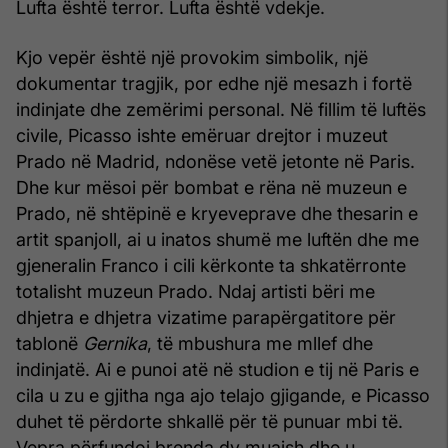
Lufta është terror. Lufta është vdekje.
Kjo vepër është një provokim simbolik, një
dokumentar tragjik, por edhe një mesazh i fortë
indinjate dhe zemërimi personal. Në fillim të luftës
civile, Picasso ishte emëruar drejtor i muzeut
Prado në Madrid, ndonëse vetë jetonte në Paris.
Dhe kur mësoi për bombat e rëna në muzeun e
Prado, në shtëpinë e kryeveprave dhe thesarin e
artit spanjoll, ai u inatos shumë me luftën dhe me
gjeneralin Franco i cili kërkonte ta shkatërronte
totalisht muzeun Prado. Ndaj artisti bëri me
dhjetra e dhjetra vizatime parapërgatitore për
tablonë
Gernika
, të mbushura me mllef dhe
indinjatë. Ai e punoi atë në studion e tij në Paris e
cila u zu e gjitha nga ajo telajo gjigande, e Picasso
duhet të përdorte shkallë për të punuar mbi të.
Vepra përfundoi brenda dy muajsh dhe u