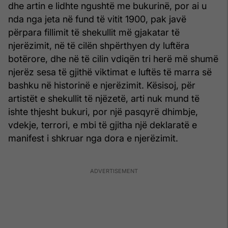
dhe artin e lidhte ngushtë me bukurinë, por ai u
nda nga jeta në fund të vitit 1900, pak javë
përpara fillimit të shekullit më gjakatar të
njerëzimit, në të cilën shpërthyen dy luftëra
botërore, dhe në të cilin vdiqën tri herë më shumë
njerëz sesa të gjithë viktimat e luftës të marra së
bashku në historinë e njerëzimit. Kësisoj, për
artistët e shekullit të njëzetë, arti nuk mund të
ishte thjesht bukuri, por një pasqyrë dhimbje,
vdekje, terrori, e mbi të gjitha një deklaratë e
manifest i shkruar nga dora e njerëzimit.