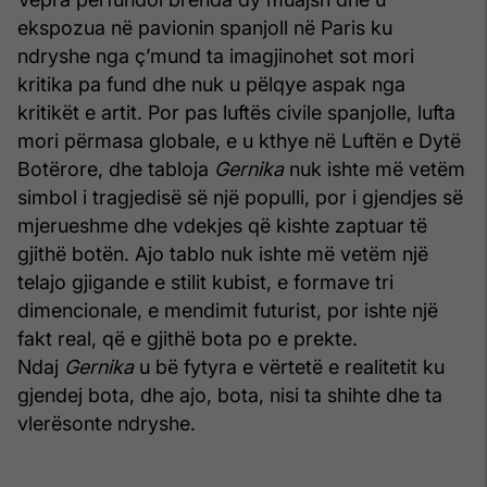
ekspozua në pavionin spanjoll në Paris ku
ndryshe nga ç’mund ta imagjinohet sot mori
kritika pa fund dhe nuk u pëlqye aspak nga
kritikët e artit. Por pas luftës civile spanjolle, lufta
mori përmasa globale, e u kthye në Luftën e Dytë
Botërore, dhe tabloja
Gernika
nuk ishte më vetëm
simbol i tragjedisë së një populli, por i gjendjes së
mjerueshme dhe vdekjes që kishte zaptuar të
gjithë botën. Ajo tablo nuk ishte më vetëm një
telajo gjigande e stilit kubist, e formave tri
dimencionale, e mendimit futurist, por ishte një
fakt real, që e gjithë bota po e prekte.
Ndaj
Gernika
u bë fytyra e vërtetë e realitetit ku
gjendej bota, dhe ajo, bota, nisi ta shihte dhe ta
vlerësonte ndryshe.