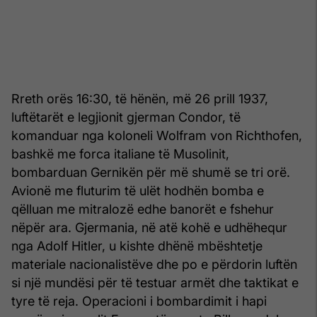
Rreth orës 16:30, të hënën, më 26 prill 1937,
luftëtarët e legjionit gjerman Condor, të
komanduar nga koloneli Wolfram von Richthofen,
bashkë me forca italiane të Musolinit,
bombarduan Gernikën për më shumë se tri orë.
Avionë me fluturim të ulët hodhën bomba e
qëlluan me mitralozë edhe banorët e fshehur
nëpër ara. Gjermania, në atë kohë e udhëhequr
nga Adolf Hitler, u kishte dhënë mbështetje
materiale nacionalistëve dhe po e përdorin luftën
si një mundësi për të testuar armët dhe taktikat e
tyre të reja. Operacioni i bombardimit i hapi