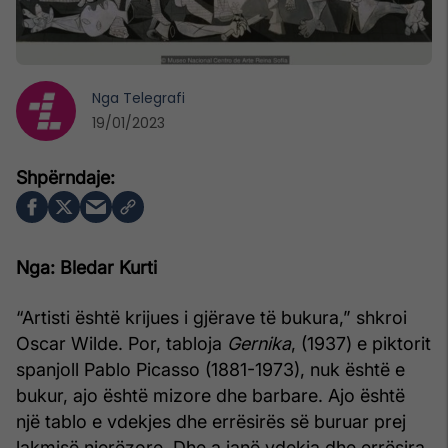
Nga
Telegrafi
19/01/2023
Nga: Bledar Kurti
“Artisti është krijues i gjërave të bukura,” shkroi
Oscar Wilde. Por, tabloja
Gernika
, (1937) e piktorit
spanjoll Pablo Picasso (1881-1973), nuk është e
bukur, ajo është mizore dhe barbare. Ajo është
një tablo e vdekjes dhe errësirës së buruar prej
lakmisë njerëzore. Dhe a janë vdekja dhe errësira