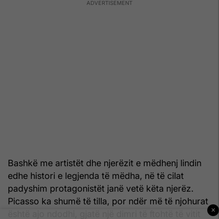
Bashkë me artistët dhe njerëzit e mëdhenj lindin
edhe histori e legjenda të mëdha, në të cilat
padyshim protagonistët janë vetë këta njerëz.
Picasso ka shumë të tilla, por ndër më të njohurat
×
është ajo ndodhi, gjatë një dimri të ftohtë të vitit