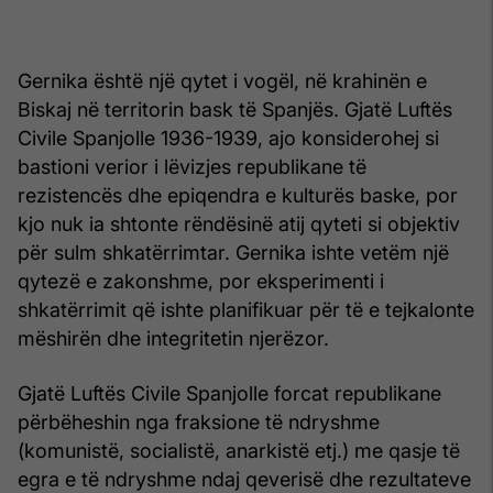
Gernika është një qytet i vogël, në krahinën e
Biskaj në territorin bask të Spanjës. Gjatë Luftës
Civile Spanjolle 1936-1939, ajo konsiderohej si
bastioni verior i lëvizjes republikane të
rezistencës dhe epiqendra e kulturës baske, por
kjo nuk ia shtonte rëndësinë atij qyteti si objektiv
për sulm shkatërrimtar. Gernika ishte vetëm një
qytezë e zakonshme, por eksperimenti i
shkatërrimit që ishte planifikuar për të e tejkalonte
mëshirën dhe integritetin njerëzor.
Gjatë Luftës Civile Spanjolle forcat republikane
përbëheshin nga fraksione të ndryshme
(komunistë, socialistë, anarkistë etj.) me qasje të
egra e të ndryshme ndaj qeverisë dhe rezultateve