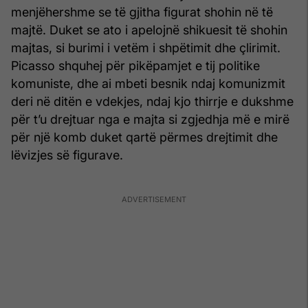
menjëhershme se të gjitha figurat shohin në të
majtë. Duket se ato i apelojnë shikuesit të shohin
majtas, si burimi i vetëm i shpëtimit dhe çlirimit.
Picasso shquhej për pikëpamjet e tij politike
komuniste, dhe ai mbeti besnik ndaj komunizmit
deri në ditën e vdekjes, ndaj kjo thirrje e dukshme
për t’u drejtuar nga e majta si zgjedhja më e mirë
për një komb duket qartë përmes drejtimit dhe
lëvizjes së figurave.