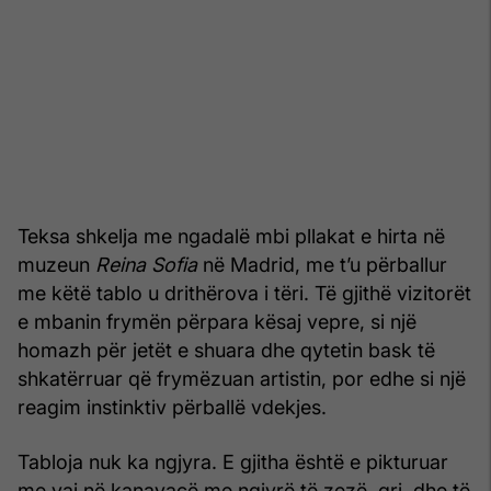
Teksa shkelja me ngadalë mbi pllakat e hirta në
muzeun
Reina Sofia
në Madrid, me t’u përballur
me këtë tablo u drithërova i tëri. Të gjithë vizitorët
e mbanin frymën përpara kësaj vepre, si një
homazh për jetët e shuara dhe qytetin bask të
shkatërruar që frymëzuan artistin, por edhe si një
reagim instinktiv përballë vdekjes.
Tabloja nuk ka ngjyra. E gjitha është e pikturuar
me vaj në kanavacë me ngjyrë të zezë, gri, dhe të