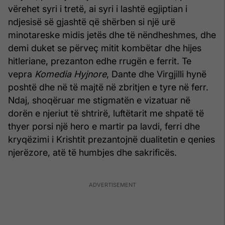
vërehet syri i tretë, ai syri i lashtë egjiptian i
ndjesisë së gjashtë që shërben si një urë
minotareske midis jetës dhe të nëndheshmes, dhe
demi duket se përveç mitit kombëtar dhe hijes
hitleriane, prezanton edhe rrugën e ferrit. Te
vepra
Komedia Hyjnore
, Dante dhe Virgjilli hynë
poshtë dhe në të majtë në zbritjen e tyre në ferr.
Ndaj, shoqëruar me stigmatën e vizatuar në
dorën e njeriut të shtrirë, luftëtarit me shpatë të
thyer porsi një hero e martir pa lavdi, ferri dhe
kryqëzimi i Krishtit prezantojnë dualitetin e qenies
njerëzore, atë të humbjes dhe sakrificës.