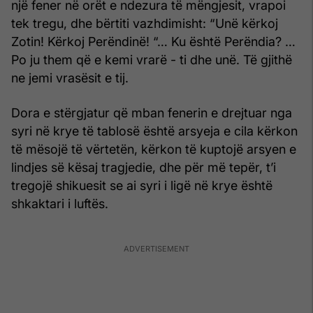
një fener në orët e ndezura të mëngjesit, vrapoi
tek tregu, dhe bërtiti vazhdimisht: “Unë kërkoj
Zotin! Kërkoj Perëndinë! “… Ku është Perëndia? …
Po ju them që e kemi vrarë - ti dhe unë. Të gjithë
ne jemi vrasësit e tij.
Dora e stërgjatur që mban fenerin e drejtuar nga
syri në krye të tablosë është arsyeja e cila kërkon
të mësojë të vërtetën, kërkon të kuptojë arsyen e
lindjes së kësaj tragjedie, dhe për më tepër, t’i
tregojë shikuesit se ai syri i ligë në krye është
shkaktari i luftës.