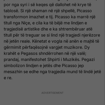
por nga syri i së keqes që dallohet në krye të
tablosë. Si një shaman në një shpellë, Picasso
transformon imazhet e tij. Picasso ka marrë një
titull nga Niçe, e cila ka të bëjë me lindjen e
tragjedisë artistike dhe e ka shtrembëruar atë
titull për të treguar se si lind një tragjedi njerëzore
në jetën reale. Kënetat e vogla në anën e majtë të
gërmimit përfaqësojnë vargjet muzikore. Dy
krahët e Pegasos shndërrohen në një valë;
prandaj, manifestohet Shpirti i Muzikës. Pegazi
simbolizon lindjen e jetës dhe Picasso jep
mesazhin se edhe nga tragjedia mund të lindë jetë
e re.