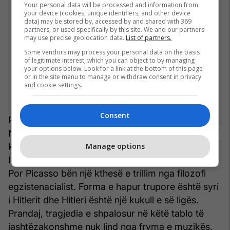
Your personal data will be processed and information from
your device (cookies, unique identifiers, and other device
data) may be stored by, accessed by and shared with 369
partners, or used specifically by this site. We and our partners
may use precise geolocation data.
List of partners.
Some vendors may process your personal data on the basis
of legitimate interest, which you can object to by managing
your options below. Look for a link at the bottom of this page
or in the site menu to manage or withdraw consent in privacy
and cookie settings.
Consent
Picasso zgjodhi të përdorte titullin e veprës së
Niçes,
Lindja e tragjedisë nga fryma e muzikës
. Ai
krijoi një instrument muzikor me krahë.
Manage options
Instrumenti muzikor me krahë është një lahutë.
Por Picasso bën një kthesë e trillim nga filozofi
egzistenacialist. Forma e hapur trupore është syri
i Hitlerit dhe Hitleri është një kukull e së ligës.
Prandaj, tragjedia e shpalosur në këtë tablo të
jashtëzakonshme nuk lind nga fryma e muzikës,