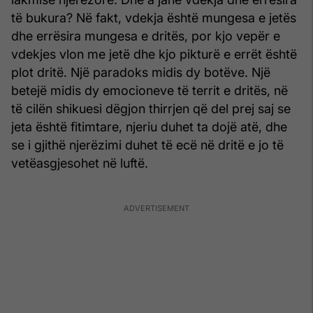
të bukura? Në fakt, vdekja është mungesa e jetës
dhe errësira mungesa e dritës, por kjo vepër e
vdekjes vlon me jetë dhe kjo pikturë e errët është
plot dritë. Një paradoks midis dy botëve. Një
betejë midis dy emocioneve të territ e dritës, në
të cilën shikuesi dëgjon thirrjen që del prej saj se
jeta është fitimtare, njeriu duhet ta dojë atë, dhe
se i gjithë njerëzimi duhet të ecë në dritë e jo të
vetëasgjesohet në luftë.