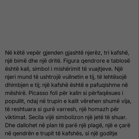
Në këtë vepër gjenden gjashtë njerëz, tri kafshë,
një bimë dhe një dritë. Figura qendrore e tablosë
është kali, simbol i mishërimit të vuajtjeve. Një
njeri mund të ushtrojë vullnetin e tij, të lehtësojë
dhimbjen e tij; një kafshë është e pafuqishme në
mëshirë. Picasso foli për kalin si përfaqësues i
popullit, ndaj në trupin e kalit vërehen shumë vija,
të reshtuara si gurë varresh, një homazh për
viktimat. Secila vijë simbolizon një jetë të shuar.
Dhe dallohet në plan të parë një plagë, një e çarë
në qendrën e trupit të kafshës, si një goditje