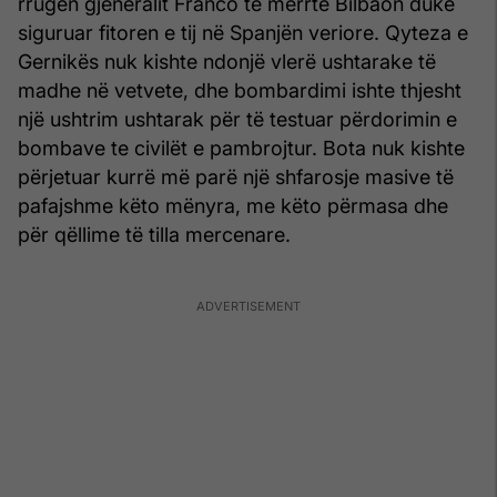
rrugën gjeneralit Franco të merrte Bilbaon duke
siguruar fitoren e tij në Spanjën veriore. Qyteza e
Gernikës nuk kishte ndonjë vlerë ushtarake të
madhe në vetvete, dhe bombardimi ishte thjesht
një ushtrim ushtarak për të testuar përdorimin e
bombave te civilët e pambrojtur. Bota nuk kishte
përjetuar kurrë më parë një shfarosje masive të
pafajshme këto mënyra, me këto përmasa dhe
për qëllime të tilla mercenare.