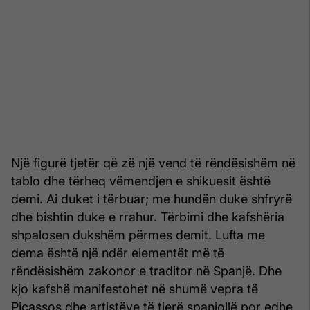
Një figurë tjetër që zë një vend të rëndësishëm në
tablo dhe tërheq vëmendjen e shikuesit është
demi. Ai duket i tërbuar; me hundën duke shfryrë
dhe bishtin duke e rrahur. Tërbimi dhe kafshëria
shpalosen dukshëm përmes demit. Lufta me
dema është një ndër elementët më të
rëndësishëm zakonor e traditor në Spanjë. Dhe
kjo kafshë manifestohet në shumë vepra të
Picassos dhe artistëve të tjerë spanjollë por edhe