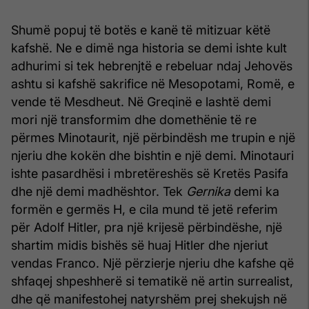
Shumë popuj të botës e kanë të mitizuar këtë
kafshë. Ne e dimë nga historia se demi ishte kult
adhurimi si tek hebrenjtë e rebeluar ndaj Jehovës
ashtu si kafshë sakrifice në Mesopotami, Romë, e
vende të Mesdheut. Në Greqinë e lashtë demi
mori një transformim dhe domethënie të re
përmes Minotaurit, një përbindësh me trupin e një
njeriu dhe kokën dhe bishtin e një demi. Minotauri
ishte pasardhësi i mbretëreshës së Kretës Pasifa
dhe një demi madhështor. Tek
Gernika
demi ka
formën e germës H, e cila mund të jetë referim
për Adolf Hitler, pra një krijesë përbindëshe, një
shartim midis bishës së huaj Hitler dhe njeriut
vendas Franco. Një përzierje njeriu dhe kafshe që
shfaqej shpeshherë si tematikë në artin surrealist,
dhe që manifestohej natyrshëm prej shekujsh në