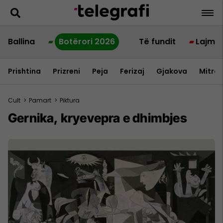
Ballina
Botërori 2026
Të fundit
Lajme
Prishtina
Prizreni
Peja
Ferizaj
Gjakova
Mitrov
Cult
>
Pamart
>
Piktura
Gernika, kryevepra e dhimbjes