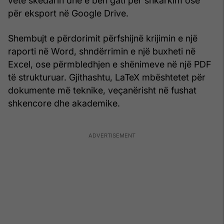
vetë skedarin dhe e bën gati për shkarkim ose
për eksport në Google Drive.
Shembujt e përdorimit përfshijnë krijimin e një
raporti në Word, shndërrimin e një buxheti në
Excel, ose përmbledhjen e shënimeve në një PDF
të strukturuar. Gjithashtu, LaTeX mbështetet për
dokumente më teknike, veçanërisht në fushat
shkencore dhe akademike.