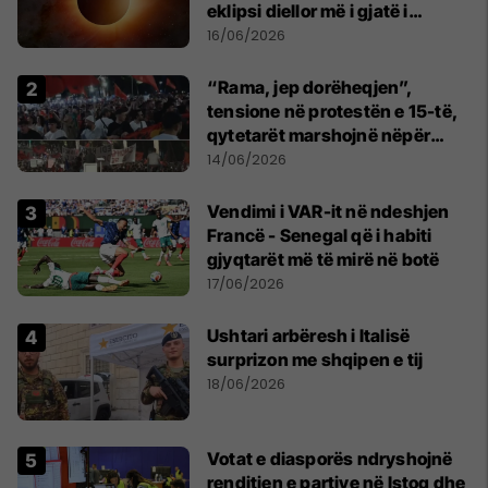
eklipsi diellor më i gjatë i
shekullit të 21-të
16/06/2026
“Rama, jep dorëheqjen”,
tensione në protestën e 15-të,
qytetarët marshojnë nëpër
kryeqytet
14/06/2026
Vendimi i VAR-it në ndeshjen
Francë - Senegal që i habiti
gjyqtarët më të mirë në botë
17/06/2026
Ushtari arbëresh i Italisë
surprizon me shqipen e tij
18/06/2026
Votat e diasporës ndryshojnë
renditjen e partive në Istog dhe