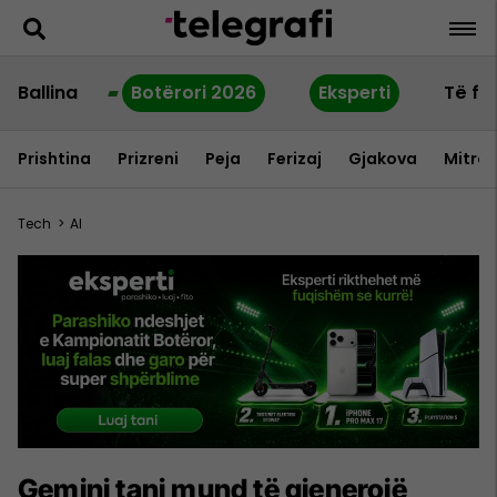
Ballina
Botërori 2026
Eksperti
Të fu
Prishtina
Prizreni
Peja
Ferizaj
Gjakova
Mitrov
Tech
>
AI
Gemini tani mund të gjenerojë