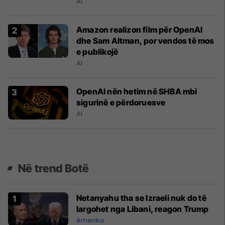
AI
Amazon realizon film për OpenAI
dhe Sam Altman, por vendos të mos
e publikojë
AI
OpenAI nën hetim në SHBA mbi
sigurinë e përdoruesve
AI
Në trend Botë
Netanyahu tha se Izraeli nuk do të
largohet nga Libani, reagon Trump
Amerika