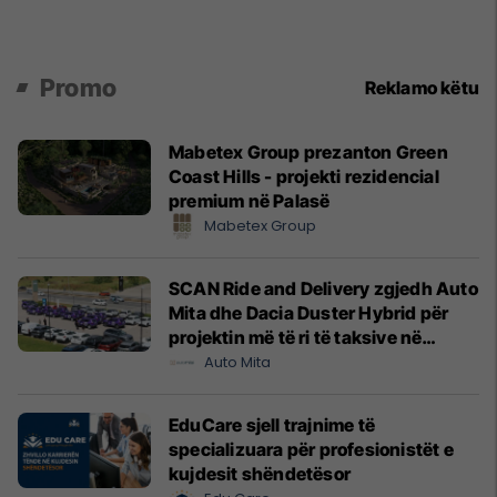
Promo
Reklamo këtu
Mabetex Group prezanton Green
Coast Hills - projekti rezidencial
premium në Palasë
Mabetex Group
SCAN Ride and Delivery zgjedh Auto
Mita dhe Dacia Duster Hybrid për
projektin më të ri të taksive në
Prishtinë
Auto Mita
EduCare sjell trajnime të
specializuara për profesionistët e
kujdesit shëndetësor