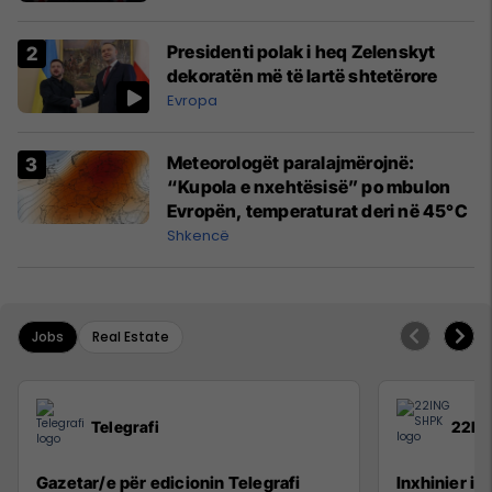
Presidenti polak i heq Zelenskyt
dekoratën më të lartë shtetërore
Evropa
Meteorologët paralajmërojnë:
“Kupola e nxehtësisë” po mbulon
Evropën, temperaturat deri në 45°C
Shkencë
Jobs
Real Estate
Telegrafi
22IN
Gazetar/e për edicionin Telegrafi
Inxhinier i 