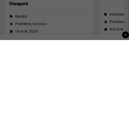
Diasporë
Inxhinieri
Media
Prishtinë
Prishtina, Kosovo
6 Korrik 2
1 Korrik 2026
×