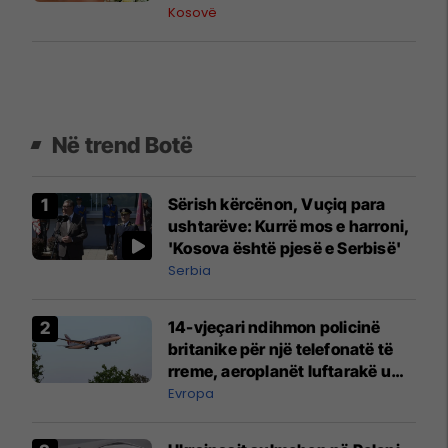
publike
Kosovë
Në trend Botë
Sërish kërcënon, Vuçiq para
ushtarëve: Kurrë mos e harroni,
'Kosova është pjesë e Serbisë'
Serbia
14-vjeçari ndihmon policinë
britanike për një telefonatë të
rreme, aeroplanët luftarakë u
ngritën në ajër për të
Evropa
interceptuar fluturaken e Qatar
Airways që po shkonte drejt