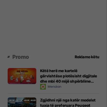
Promo
Reklamo këtu
Këtë herë me kartelë
gërvishtëse plotësisht digjitale
dhe mbi 40 mijë shpërblime
instant!
Meridian
Zgjidhni një nga katër modelet
tuaja të preferuara Peugeot