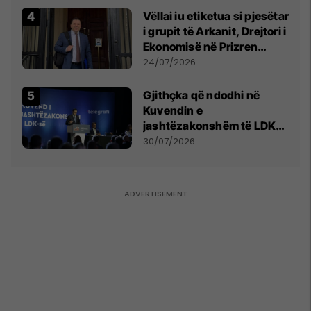
Vëllai iu etiketua si pjesëtar
i grupit të Arkanit, Drejtori i
Ekonomisë në Prizren
mohon pretendimet
24/07/2026
Gjithçka që ndodhi në
Kuvendin e
jashtëzakonshëm të LDK-
së
30/07/2026