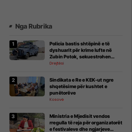
Nga Rubrika
Policia bastis shtëpinë e të
dyshuarit për krime lufte në
Zubin Potok, sekuestrohen
prova
Drejtësi
Sindikata e Re e KEK-ut ngre
shqetësime për kushtet e
punëtorëve
Kosovë
Ministria e Mjedisit vendos
rregulla të reja për organizatorët
e festivaleve dhe ngjarjeve