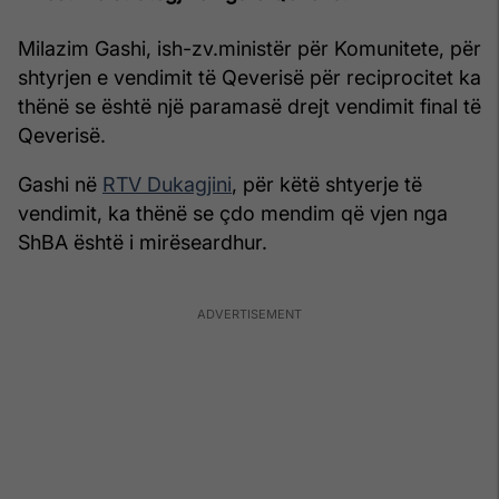
Milazim Gashi, ish-zv.ministër për Komunitete, për
shtyrjen e vendimit të Qeverisë për reciprocitet ka
thënë se është një paramasë drejt vendimit final të
Qeverisë.
Gashi në
RTV Dukagjini
, për këtë shtyerje të
vendimit, ka thënë se çdo mendim që vjen nga
ShBA është i mirëseardhur.