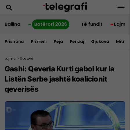
Ballina
Botërori 2026
Të fundit
Lajme
Prishtina
Prizreni
Peja
Ferizaj
Gjakova
Mitrov
Lajme
>
Kosovë
Gashi: Qeveria Kurti gaboi kur la
Listën Serbe jashtë koalicionit
qeverisës