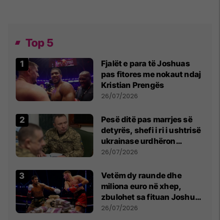
Top 5
Fjalët e para të Joshuas
pas fitores me nokaut ndaj
Kristian Prengës
26/07/2026
Pesë ditë pas marrjes së
detyrës, shefi i ri i ushtrisë
ukrainase urdhëron
kontroll të madh
26/07/2026
Vetëm dy raunde dhe
miliona euro në xhep,
zbulohet sa fituan Joshua
e Prenga
26/07/2026