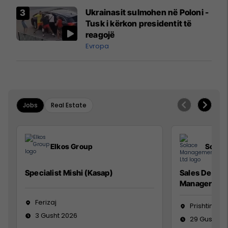
Airways që po shkonte drejt
Ukrainasit sulmohen në Poloni -
Mançesterit
Tusk i kërkon presidentit të
reagojë
Evropa
Jobs
Real Estate
Elkos Group
Solac
Specialist Mishi (Kasap)
Sales Devel
Manager
Ferizaj
Prishtinë
3 Gusht 2026
29 Gusht 2