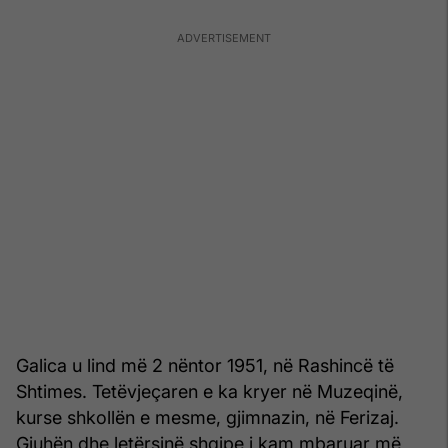
Galica u lind më 2 nëntor 1951, në Rashincë të
Shtimes. Tetëvjeçaren e ka kryer në Muzeqinë,
kurse shkollën e mesme, gjimnazin, në Ferizaj.
Gjuhën dhe letërsinë shqipe i kam mbaruar më