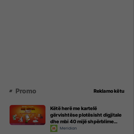
Promo
Reklamo këtu
Këtë herë me kartelë
gërvishtëse plotësisht digjitale
dhe mbi 40 mijë shpërblime
instant!
Meridian