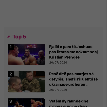
Top 5
Fjalët e para të Joshuas
pas fitores me nokaut ndaj
Kristian Prengës
26/07/2026
Pesë ditë pas marrjes së
detyrës, shefi i ri i ushtrisë
ukrainase urdhëron
kontroll të madh
26/07/2026
Vetëm dy raunde dhe
miliona euro në xhep,