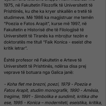
1975, në Fakultetin Filozofik të Universitetit të
Prishtinës, ku dhe ka kryer shkallën e tretë të
studimeve. Më 1986 ka magjistruar me temën
“Poezia e Fatos Arapit”, kurse më 1997, në
Fakultetin e Historisë dhe të Filologjisë të
Universitetit të Tiranës ka mbrojtur tezën e
doktoratës me titull “Faik Konica - eseist dhe
kritik letrar”.
Është profesor në Fakultetin e Arteve të
Universitetit të Prishtinës, ndërsa disa prej
veprave të botuara nga Galica janë:
- Koha flet me brezni, poezi, 1979
- Poezia e
Fatos Arapit, studim monografik, 1990
- Amësia,
tregime, 1991
- Simbolika e sundimit, kritika dhe
ese, 1995
- Konica – moderniteti, eseistika, kritika,