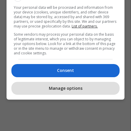
Your personal data will be processed and information from
your device (cookies, unique identifiers, and other device
data) may be stored by, accessed by and shared with 369
partners, or used specifically by this site. We and our partners
Lidhja E Shkrimtarëve Të Kosovës
Shyqri Galica
may use precise geolocation data.
List of partners.
Some vendors may process your personal data on the basis
of legitimate interest, which you can object to by managing
your options below. Look for a link at the bottom of this page
or in the site menu to manage or withdraw consent in privacy
and cookie settings.
Consent
Manage options