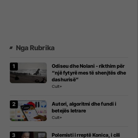
Nga Rubrika
Odiseu dhe Nolani - rikthim për
“një fytyrë mes të shenjtës dhe
dashurisë”
Cult+
Autori, algoritmi dhe fundi i
betejës letrare
Cult+
Polemisti i rreptë Konica, i cili