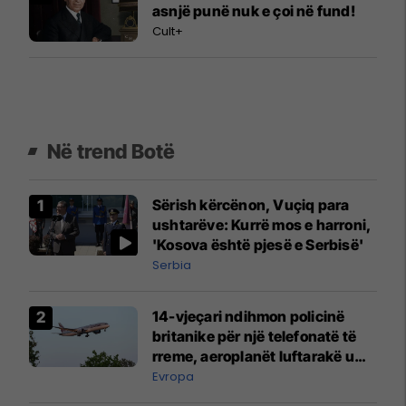
asnjë punë nuk e çoi në fund!
Cult+
Në trend Botë
Sërish kërcënon, Vuçiq para
ushtarëve: Kurrë mos e harroni,
'Kosova është pjesë e Serbisë'
Serbia
14-vjeçari ndihmon policinë
britanike për një telefonatë të
rreme, aeroplanët luftarakë u
ngritën në ajër për të
Evropa
interceptuar fluturaken e Qatar