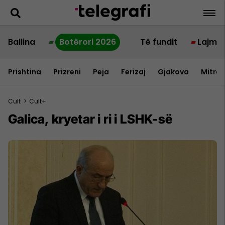
Ballina
Botërori 2026
Të fundit
Lajme
Prishtina
Prizreni
Peja
Ferizaj
Gjakova
Mitrov
Cult
>
Cult+
Galica, kryetar i ri i LSHK-së