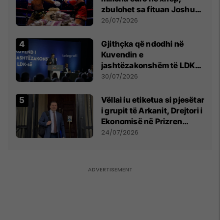
zbulohet sa fituan Joshua
e Prenga
26/07/2026
Gjithçka që ndodhi në
Kuvendin e
jashtëzakonshëm të LDK-
së
30/07/2026
Vëllai iu etiketua si pjesëtar
i grupit të Arkanit, Drejtori i
Ekonomisë në Prizren
mohon pretendimet
24/07/2026