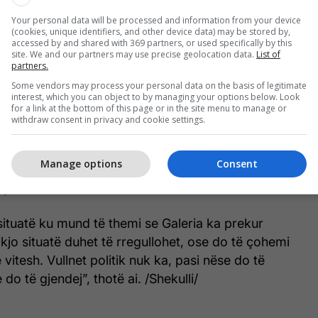
 të mëdha të këtij institucioni të heshtur.
Your personal data will be processed and information from your device
(cookies, unique identifiers, and other device data) may be stored by,
jithashtu faktin se Galeria Kombëtare e Arteve ka
accessed by and shared with 369 partners, or used specifically by this
site. We and our partners may use precise geolocation data.
List of
arrëveshje me Galerinë Kombëtare të Kosovës,
partners.
 artist nga Shqipëria, sikundër GKA mirëpriti artisten
Some vendors may process your personal data on the basis of legitimate
het të ekspozonte në Kosovë. Diçka e tillë jo vetëm
interest, which you can object to by managing your options below. Look
for a link at the bottom of this page or in the site menu to manage or
ë, por sipas komunikimeve që ai ka me Galerinë e
withdraw consent in privacy and cookie settings.
ë në plan as për të ardhmen. Në një situatë të tillë
krahason me atë të Teatrit Kombëtar, ku vullneti
Manage options
Consent
hje mungon, Tepelena shikon si të vetmen rrugë,
jen e artistëve.
 situatë ku mund të themi se Galeria ka prekur
 kjo situatë duhet të rregullohet, ose do të çohemi
vitesh. Vullnet politik nuk ka, pasi nëse do të
 do të gjendej”, thotë ai. /Shekulli/