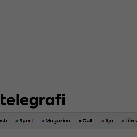
ech
Sport
Magazina
Cult
Ajo
Life