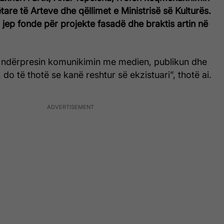
are të Arteve dhe qëllimet e Ministrisë së Kulturës.
ia jep fonde për projekte fasadë dhe braktis artin në
et ndërpresin komunikimin me medien, publikun dhe
, do të thotë se kanë reshtur së ekzistuari”, thotë ai.