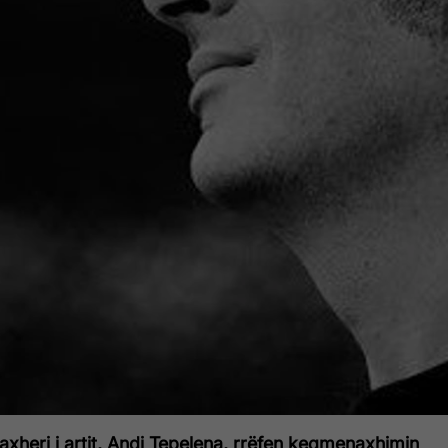
xheri i artit, Andi Tepelena, rrëfen keqmenaxhimin