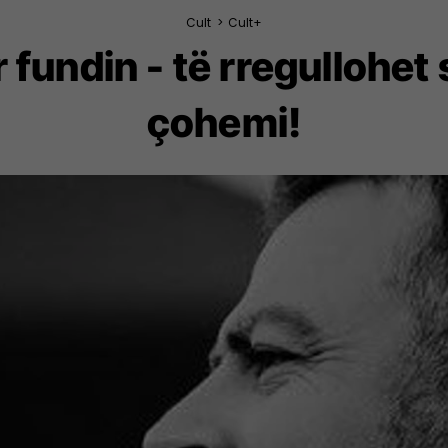
Cult
>
Cult+
 fundin - të rregullohet 
çohemi!