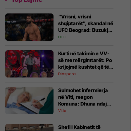
“Vrisni, vrisni
shqiptarët”, skandal në
UFC Beograd: Buzukja
u përball me thirrje
UFC
anti-shqiptare nga
tribunat
Kurti në takimin e VV-
së me mërgimtarët: Po
krijojmë kushtet që të
ktheheni në Kosovë
Diaspora
Sulmohet infermierja
në Viti, reagon
Komuna: Dhuna ndaj
stafit shëndetësor nuk
Vitia
tolerohet
Shefi i Kabinetit të