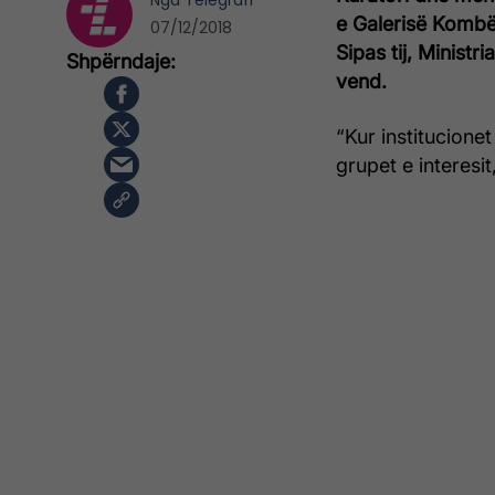
Nga
Telegrafi
e Galerisë Kombët
07/12/2018
Sipas tij, Ministr
vend.
“Kur institucion
grupet e interesit