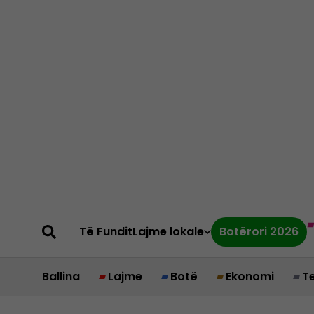
Të Fundit
Lajme lokale
Botërori 2026
Ballina
Lajme
Botë
Ekonomi
T