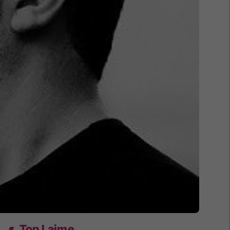
Top Lajme