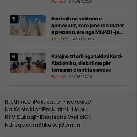
Politikë
04/08/2026
Kontrolli në sektorin e
qumështit, këto janë rezultatet
e prezantuara nga MBPZH-ja
dhe AUV
Të Tjera
04/08/2026
Kalojnë tri orë nga takimi Kurti-
Abdixhiku, diskutime për
formimin e institucioneve
Politikë
04/08/2026
Rreth nesh
Politikat e Privatësisë
Na Kontaktoni
Prokurimi i Hapur
RTV Dukagjini
Deutsche Welle
ICK
Ndreqe.com
Shkabaj
Germin