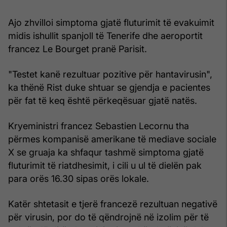
Ajo zhvilloi simptoma gjatë fluturimit të evakuimit
midis ishullit spanjoll të Tenerife dhe aeroportit
francez Le Bourget pranë Parisit.
"Testet kanë rezultuar pozitive për hantavirusin",
ka thënë Rist duke shtuar se gjendja e pacientes
për fat të keq është përkeqësuar gjatë natës.
Kryeministri francez Sebastien Lecornu tha
përmes kompanisë amerikane të mediave sociale
X se gruaja ka shfaqur tashmë simptoma gjatë
fluturimit të riatdhesimit, i cili u ul të dielën pak
para orës 16.30 sipas orës lokale.
Katër shtetasit e tjerë francezë rezultuan negativë
për virusin, por do të qëndrojnë në izolim për të