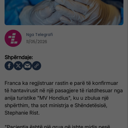
Nga
Telegrafi
11/05/2026
Franca ka regjistruar rastin e parë të konfirmuar
të hantavirusit në një pasagjere të riatdhesuar nga
anija turistike "MV Hondius", ku u zbulua një
shpërthim, tha sot ministrja e Shëndetësisë,
Stephanie Rist.
"Pacientja është një grua që ishte midis pesë