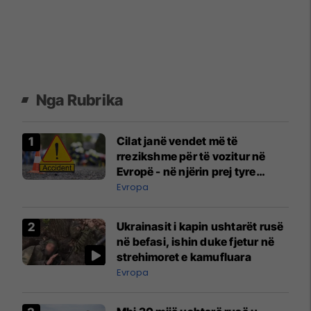
Nga Rubrika
Cilat janë vendet më të
rrezikshme për të vozitur në
Evropë - në njërin prej tyre
udhëtojnë edhe shumë
Evropa
mërgimtarë
Ukrainasit i kapin ushtarët rusë
në befasi, ishin duke fjetur në
strehimoret e kamufluara
Evropa