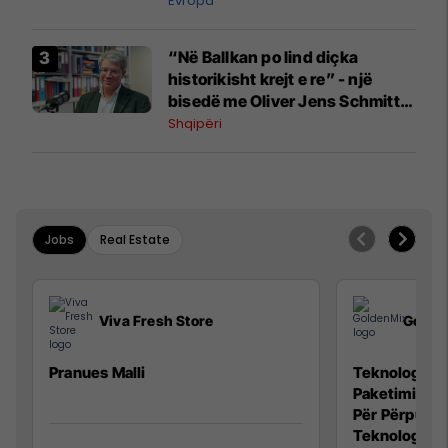
Evropa
“Në Ballkan po lind diçka
historikisht krejt e re” - një
bisedë me Oliver Jens Schmitt
mbi protestat në Shqipëri dhe të
Shqipëri
kaluarën e rajonit
Jobs
Real Estate
Viva Fresh Store
Golde
Pranues Malli
Teknolog/e p
Paketimin e 
Për Përpunim
Teknolog/e 