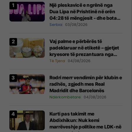
Një pleskavicë e ngrënë nga
Dua Lipa në Prishtinë në orën
04:28 të mëngjesit - dhe bota
digjitale serbe shpall gjendjen e
Serbia
03/08/2026
luftës
Vaj palme e përbërës të
padeklaruar në etiketë – gjetjet
kryesore të prezantuara nga
AUV-i pas kontrollit në sektorin
Të Tjera
04/08/2026
e qumështit
Rodri merr vendimin për klubin e
radhës, zgjedh mes Real
Madridit dhe Barcelonës
Ndërkombëtare
04/08/2026
Kurti pas takimit me
Abdixhikun: Nuk kemi
marrëveshje politike me LDK-në