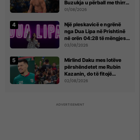
Buzukja u përball me thirrje
anti-shqiptare nga
01/08/2026
tribunat
Një pleskavicë e ngrënë
nga Dua Lipa në Prishtinë
në orën 04:28 të mëngjesit
- dhe bota digjitale serbe
03/08/2026
shpall gjendjen e luftës
Mirlind Daku mes lotëve
përshëndetet me Rubin
Kazanin, do të fitojë
miliona te Spartak Moska
02/08/2026