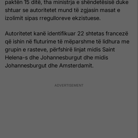
paktën 15 ditë, tha ministrja e shëndetësisë duke
shtuar se autoritetet mund të zgjasin masat e
izolimit sipas rregulloreve ekzistuese.
Autoritetet kanë identifikuar 22 shtetas francezë
që ishin në fluturime të mëparshme të lidhura me
grupin e rasteve, përfshirë linjat midis Saint
Helena-s dhe Johannesburgut dhe midis
Johannesburgut dhe Amsterdamit.