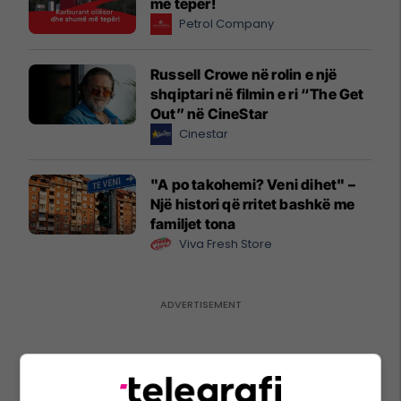
më tepër!
Petrol Company
Russell Crowe në rolin e një
shqiptari në filmin e ri “The Get
Out” në CineStar
Cinestar
"A po takohemi? Veni dihet" –
Një histori që rritet bashkë me
familjet tona
Viva Fresh Store