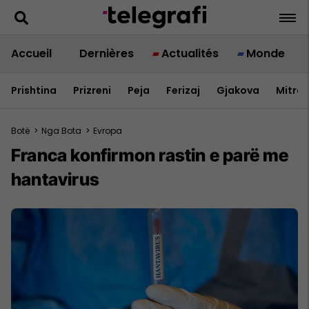
Accueil
Dernières
Actualités
Monde
Prishtina
Prizreni
Peja
Ferizaj
Gjakova
Mitrov
Botë
>
Nga Bota
>
Evropa
Franca konfirmon rastin e parë me
hantavirus