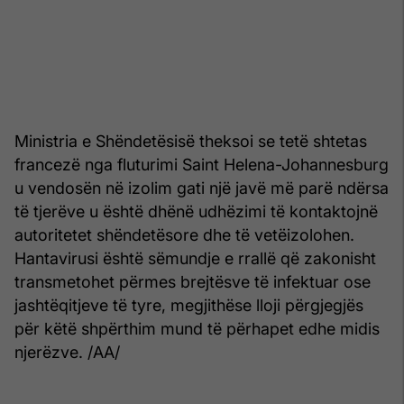
Ministria e Shëndetësisë theksoi se tetë shtetas
francezë nga fluturimi Saint Helena-Johannesburg
u vendosën në izolim gati një javë më parë ndërsa
të tjerëve u është dhënë udhëzimi të kontaktojnë
autoritetet shëndetësore dhe të vetëizolohen.
Hantavirusi është sëmundje e rrallë që zakonisht
transmetohet përmes brejtësve të infektuar ose
jashtëqitjeve të tyre, megjithëse lloji përgjegjës
për këtë shpërthim mund të përhapet edhe midis
njerëzve. /AA/