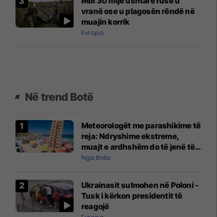
Mbi 30 mijë ushtarë rusë u
vranë ose u plagosën rëndë në
muajin korrik
Evropa
Në trend Botë
Meteorologët me parashikime të
reja: Ndryshime ekstreme,
muajt e ardhshëm do të jenë të
pazakontë
Nga Bota
Ukrainasit sulmohen në Poloni -
Tusk i kërkon presidentit të
reagojë