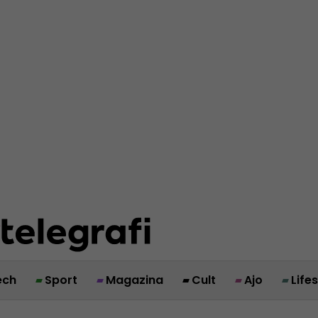
ech
Sport
Magazina
Cult
Ajo
Life