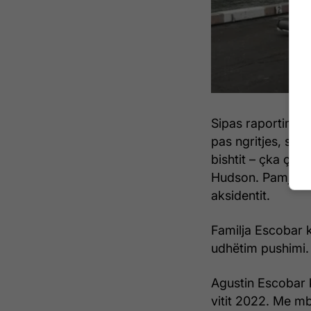
Sipas raportimeve
pas ngritjes, si p
bishtit – çka çoi 
Hudson. Pamjet f
aksidentit.
Familja Escobar k
udhëtim pushimi.
Agustin Escobar 
vitit 2022. Me mb