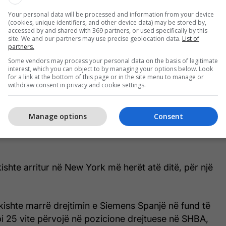
Your personal data will be processed and information from your device
(cookies, unique identifiers, and other device data) may be stored by,
accessed by and shared with 369 partners, or used specifically by this
site. We and our partners may use precise geolocation data.
List of
partners.
Some vendors may process your personal data on the basis of legitimate
interest, which you can object to by managing your options below. Look
for a link at the bottom of this page or in the site menu to manage or
withdraw consent in privacy and cookie settings.
 fillestare, helikopteri u rrëzua vetëm 17 minuta
asojë e një defekti teknik – humbjes së helikës së
në një rënie të pakontrolluar në ujërat e lumit
Manage options
Consent
ilmike të publikuara tregojnë momentin dramatik të
ishte arritur në New York më herët atë ditë, për një
kishte marrë drejtimin e Siemens Spanjë në fund të
i 25 vite përvojë në pozicione drejtuese në SHBA,