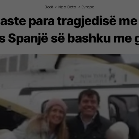
Botë
>
Nga Bota
>
Evropa
çaste para tragjedisë m
s Spanjë së bashku me g