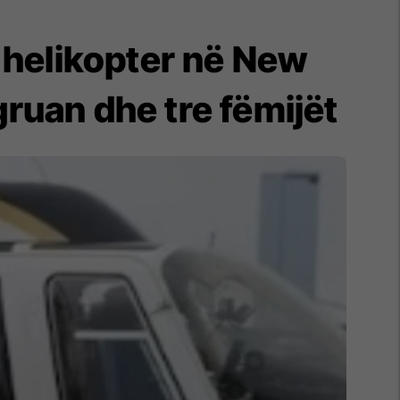
e helikopter në New
ruan dhe tre fëmijët