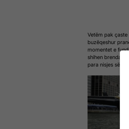
Vetëm pak çaste 
buzëqeshur pranë f
momentet e fundit 
shihen brenda he
para nisjes së flu