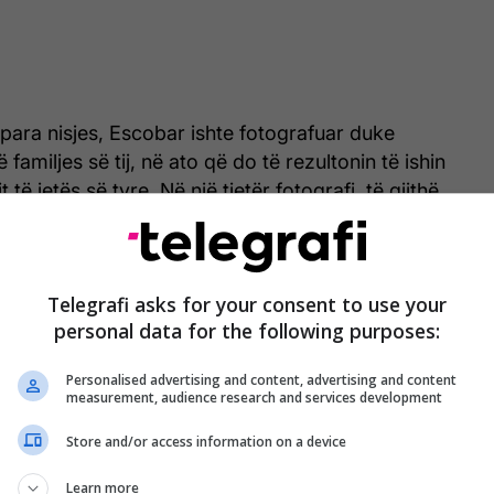
para nisjes, Escobar ishte fotografuar duke
amiljes së tij, në ato që do të rezultonin të ishin
të jetës së tyre. Në një tjetër fotografi, të gjithë
likopterit Bell 206L-4 LongRanger IV, pak minuta
turimit fatkeq.
Telegrafi asks for your consent to use your
personal data for the following purposes:
Personalised advertising and content, advertising and content
measurement, audience research and services development
Store and/or access information on a device
Learn more