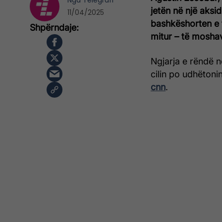
Nga
Telegrafi
jetën në një aksi
11/04/2025
bashkëshorten e t
mitur – të moshav
Ngjarja e rëndë n
cilin po udhëton
cnn
.