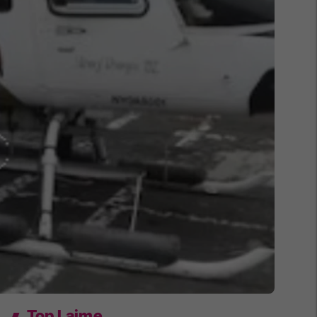
Top Lajme