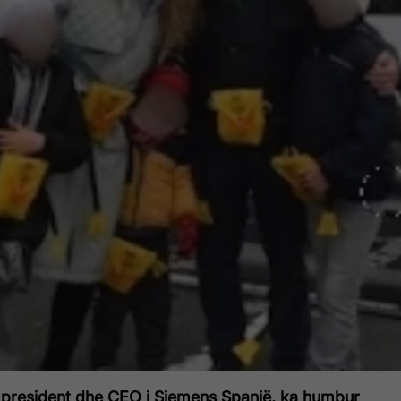
 president dhe CEO i Siemens Spanjë, ka humbur