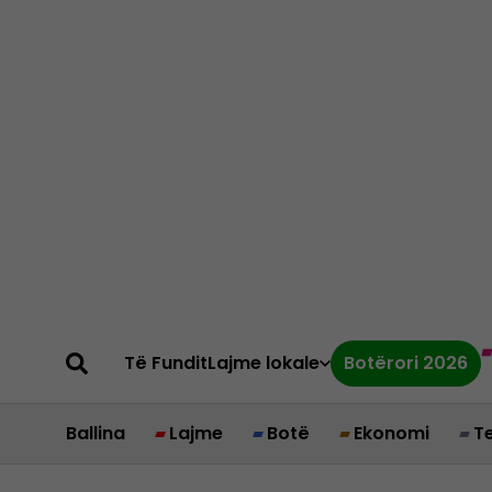
Të Fundit
Lajme lokale
Botërori 2026
Ballina
Lajme
Botë
Ekonomi
T