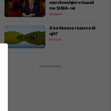
marrëveshjen e huasë
me SHBA-në
Shqipëri
A ka Kosova rezerva të
ujit?
Kosovë