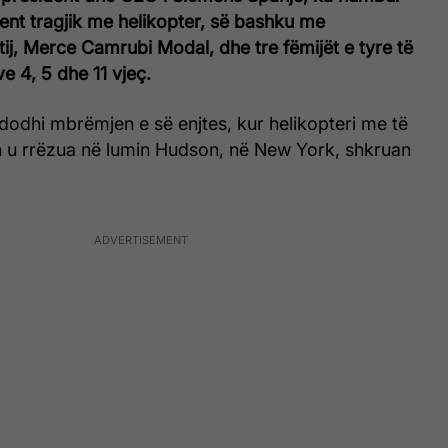
dent tragjik me helikopter, së bashku me
ij, Merce Camrubi Modal, dhe tre fëmijët e tyre të
e 4, 5 dhe 11 vjeç.
dodhi mbrëmjen e së enjtes, kur helikopteri me të
in u rrëzua në lumin Hudson, në New York, shkruan