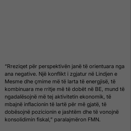
“Rreziqet për perspektivën janë të orientuara nga
ana negative. Një konflikt i zgjatur në Lindjen e
Mesme dhe çmime më të larta të energjisë, të
kombinuara me rritje më të dobët në BE, mund të
ngadalësojnë më tej aktivitetin ekonomik, të
mbajnë inflacionin të lartë për më gjatë, të
dobësojnë pozicionin e jashtëm dhe të vonojnë
konsolidimin fiskal,” paralajmëron FMN.