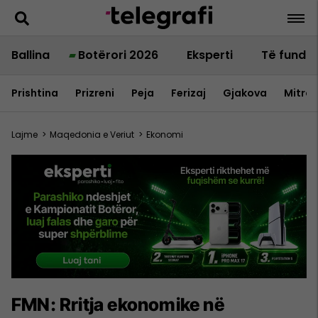
Ballina
Botërori 2026
Eksperti
Të fundit
Prishtina
Prizreni
Peja
Ferizaj
Gjakova
Mitrov
Lajme
>
Maqedonia e Veriut
>
Ekonomi
FMN: Rritja ekonomike në