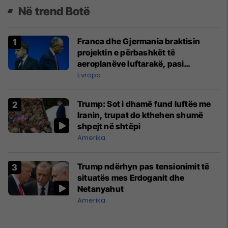
Në trend Botë
Franca dhe Gjermania braktisin
projektin e përbashkët të
aeroplanëve luftarakë, pasi
kompanitë nuk arrijnë marrëveshje
Evropa
Trump: Sot i dhamë fund luftës me
Iranin, trupat do kthehen shumë
shpejt në shtëpi
Amerika
Trump ndërhyn pas tensionimit të
situatës mes Erdoganit dhe
Netanyahut
Amerika