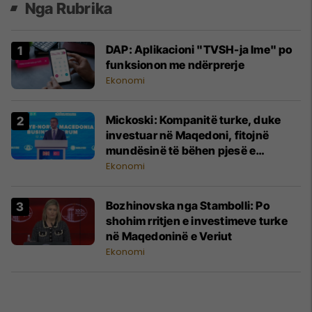
Nga Rubrika
DAP: Aplikacioni "TVSH-ja Ime" po
funksionon me ndërprerje
Ekonomi
Mickoski: Kompanitë turke, duke
investuar në Maqedoni, fitojnë
mundësinë të bëhen pjesë e
zinxhirëve evropianë të furnizimit
Ekonomi
Bozhinovska nga Stambolli: Po
shohim rritjen e investimeve turke
në Maqedoninë e Veriut
Ekonomi