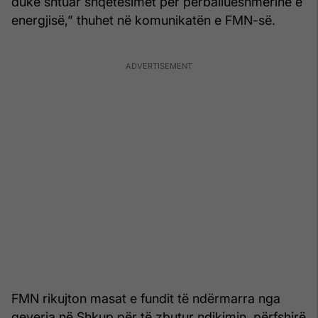
duke shtuar shqetësimet për përballueshmërinë e
energjisë,” thuhet në komunikatën e FMN-së.
FMN rikujton masat e fundit të ndërmarra nga
qeveria në Shkup për të zbutur ndikimin, përfshirë