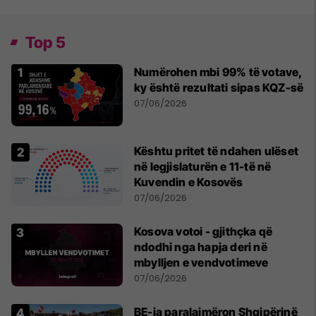
Top 5
Numërohen mbi 99% të votave,
ky është rezultati sipas KQZ-së
07/06/2026
Kështu pritet të ndahen ulëset
në legjislaturën e 11-të në
Kuvendin e Kosovës
07/06/2026
Kosova votoi - gjithçka që
ndodhi nga hapja deri në
mbylljen e vendvotimeve
07/06/2026
BE-ja paralajmëron Shqipërinë