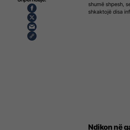
shumë shpesh, se
shkaktojë disa in
Ndikon në q