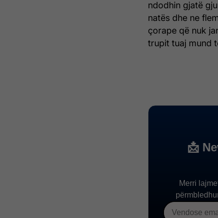
ndodhin gjatë gju
natës dhe ne fle
çorape që nuk ja
trupit tuaj mund t