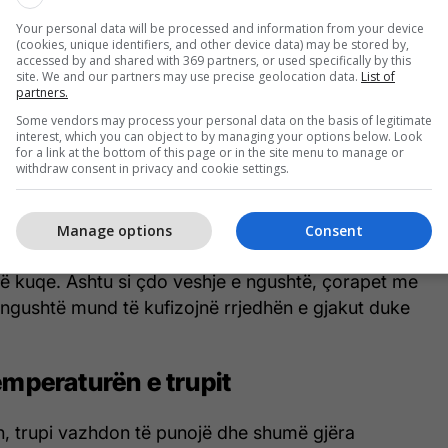
mbathni në shtrat: Ja pse
Your personal data will be processed and information from your device
duhet ta ndërpritni këtë
(cookies, unique identifiers, and other device data) may be stored by,
accessed by and shared with 369 partners, or used specifically by this
site. We and our partners may use precise geolocation data.
List of
praktikë
partners.
Some vendors may process your personal data on the basis of legitimate
interest, which you can object to by managing your options below. Look
for a link at the bottom of this page or in the site menu to manage or
withdraw consent in privacy and cookie settings.
a të forta, të tilla si ngjyra dhe rrëshira, janë
ërë çorape, shanset janë të larta që të zhvilloni
. Nëse shiritat elastikë që mbajnë çorapet në
Manage options
Consent
 të ngushta, mund të zgjoheni me shenja të
 kuqe. Ashtu si çdo veshje e ngushtë, çorapet me
të ngushtë mund të kufizojnë rrjedhën e gjakut duke
emperaturën e trupit
n, trupi vazhdon të punojë dhe shumë gjëra