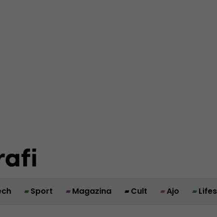
ech
Sport
Magazina
Cult
Ajo
Life