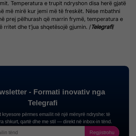
mit. Temperatura e trupit ndryshon disa herë gjatë
më më mirë kur jemi më të freskët. Nëse mbathni
në prej pëlhurash që marrin frymë, temperatura e
ë rritet dhe t’jua shqetësojë gjumin. /
Telegrafi
/