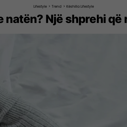
Lifestyle
>
Trend
>
Këshilla Lifestyle
e natën? Një shprehi që