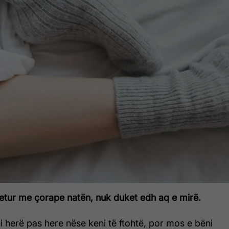
jetur me çorape natën, nuk duket edh aq e mirë.
i herë pas here nëse keni të ftohtë, por mos e bëni