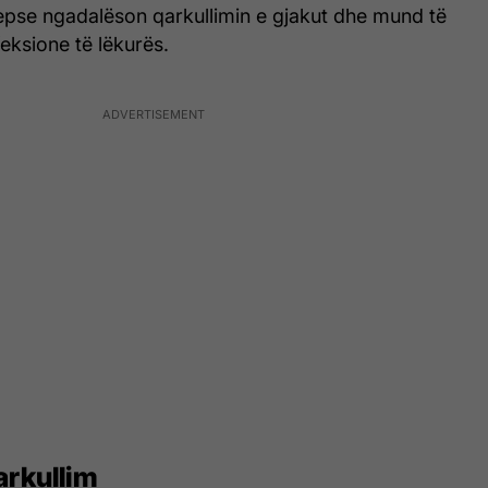
pse ngadalëson qarkullimin e gjakut dhe mund të
feksione të lëkurës.
arkullim