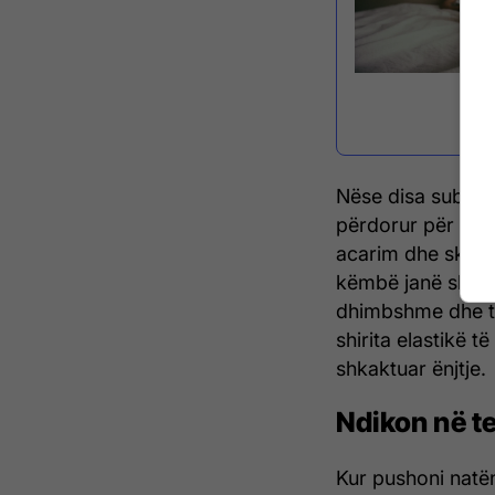
Nëse disa substanc
përdorur për të b
acarim dhe skuqje
këmbë janë shumë
dhimbshme dhe të
shirita elastikë 
shkaktuar ënjtje.
Ndikon në t
Kur pushoni natë