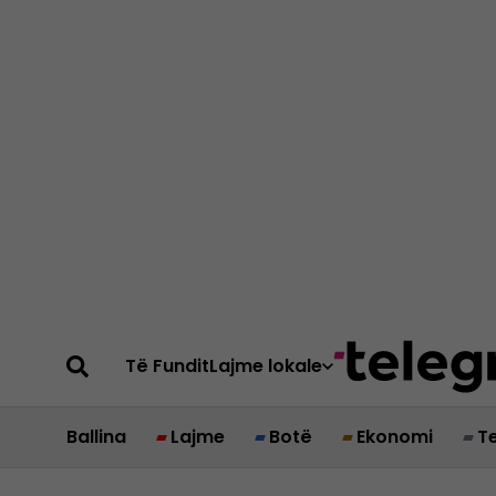
Të Fundit
Lajme lokale
Ballina
Lajme
Botë
Ekonomi
T