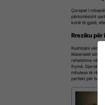
Çorapet i mbajnë
përkohësisht qark
kohë të gjatë, ef
Rreziku për 
Kushtojini vëmend
Materialet sintetik
rehatshme në lëk
frymë. Djersitjet
mbulesa të rënda,
perfekt për bakt