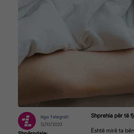
Shprehia për të f
Nga
Telegrafi
12/10/2023
Është mirë ta bën