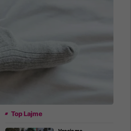
Top Lajme