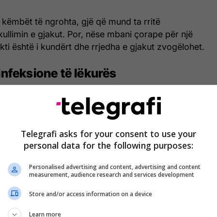
 këmbët të ngrohta, gjë që mund ta rritë
ullimin e gjakut. Por, nëse mbani çorape për një
ekti është i kundërt dhe rrjedha e gjakut zvogëlohet.
infeksione të lëkurës
je llojit të pëlhurës nga janë bërë çorapet tuaja.
e, të tilla si poliesteri ose najloni, nuk janë të
urë dhe nuk lejojnë që këmbët tuaja të marrin
Telegrafi asks for your consent to use your
 e natës janë mjaft të zakonshme dhe nëse flini nën
personal data for the following purposes:
 mjedisi i lagësht dhe i ngrohtë krijon terrenin
eret që mund të prekin këmbët tuaja.
Personalised advertising and content, advertising and content
measurement, audience research and services development
Store and/or access information on a device
Flini me çorape ose i
Learn more