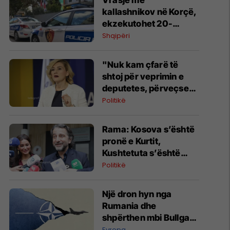
Vrasje me
kallashnikov në Korçë,
ekzekutohet 20-
vjeçari - i dyshuari në
Shqipëri
arrati
"Nuk kam çfarë të
shtoj për veprimin e
deputetes, përveçse
uroj që të jetë qetësuar
Politikë
pas atij momenti",
reagon Kusari-Lila
​Rama: Kosova s’është
pronë e Kurtit,
Kushtetuta s’është
mjet për manipulime
Politikë
politike
Një dron hyn nga
Rumania dhe
shpërthen mbi Bullgari,
'alarm' në krahun
Evropa