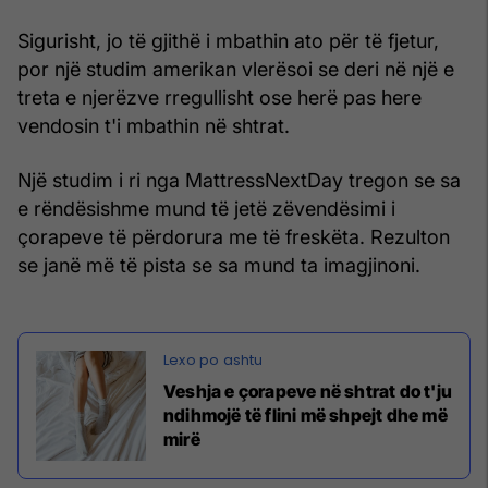
Sigurisht, jo të gjithë i mbathin ato për të fjetur,
por një studim amerikan vlerësoi se deri në një e
treta e njerëzve rregullisht ose herë pas here
vendosin t'i mbathin në shtrat.
Një studim i ri nga MattressNextDay tregon se sa
e rëndësishme mund të jetë zëvendësimi i
çorapeve të përdorura me të freskëta. Rezulton
se janë më të pista se sa mund ta imagjinoni.
Veshja e çorapeve në shtrat do t'ju
ndihmojë të flini më shpejt dhe më
mirë