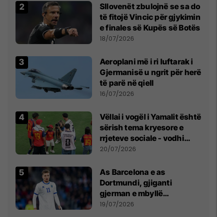
Sllovenët zbulojnë se sa do
të fitojë Vincic për gjykimin
e finales së Kupës së Botës
18/07/2026
Aeroplani më i ri luftarak i
Gjermanisë u ngrit për herë
të parë në qiell
16/07/2026
Vëllai i vogël i Yamalit është
sërish tema kryesore e
rrjeteve sociale - vodhi
vëmendjen pas finales së
20/07/2026
Kupës së Botës
As Barcelona e as
Dortmundi, gjiganti
gjerman e mbyllë
marrëveshjen për Fisnik
19/07/2026
Asllanin