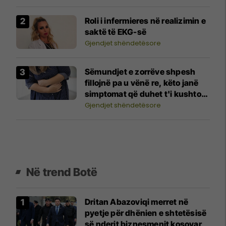
Roli i infermieres në realizimin e
saktë të EKG-së
Gjendjet shëndetësore
Sëmundjet e zorrëve shpesh
fillojnë pa u vënë re, këto janë
simptomat që duhet t'i kushtoni
vëmendje
Gjendjet shëndetësore
Në trend Botë
Dritan Abazoviqi merret në
pyetje për dhënien e shtetësisë
së nderit biznesmenit kosovar