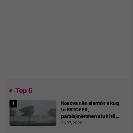
Top 5
Kosova nën alarmin e kuq
të ESTOFEX,
paralajmërohen stuhi të
fuqishme me breshër dhe
21/07/2026
erëra të forta