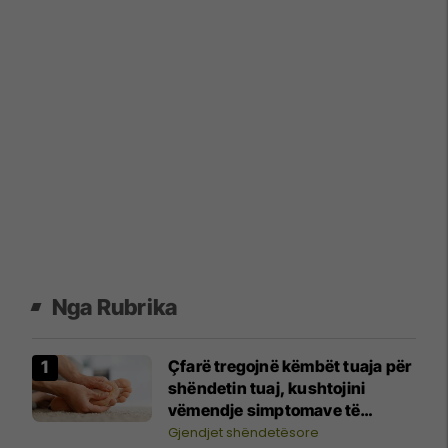
Nga Rubrika
Çfarë tregojnë këmbët tuaja për
shëndetin tuaj, kushtojini
vëmendje simptomave të
mëposhtme
Gjendjet shëndetësore