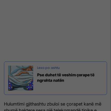
Pse duhet të veshim çorape të
ngrohta natën
Hulumtimi gjithashtu zbuloi se çorapet kanë më
shumë baktere sesa një telekomandë tipike e