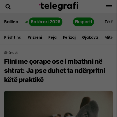
Ballina
Botërori 2026
Eksperti
Të fu
Prishtina
Prizreni
Peja
Ferizaj
Gjakova
Mitrov
Shëndeti
Flini me çorape ose i mbathni në
shtrat: Ja pse duhet ta ndërpritni
këtë praktikë