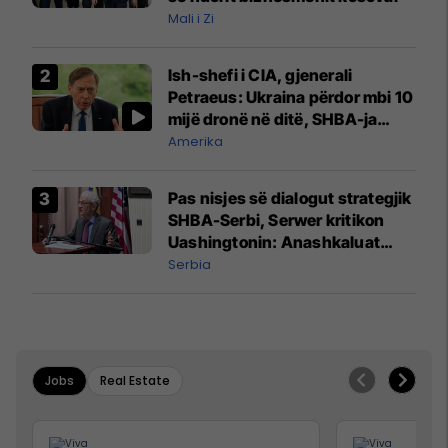
Mali i Zi
Ish-shefi i CIA, gjenerali
Petraeus: Ukraina përdor mbi 10
mijë dronë në ditë, SHBA-ja
mbetet shumë prapa në
Amerika
prodhim
Pas nisjes së dialogut strategjik
SHBA-Serbi, Serwer kritikon
Uashingtonin: Anashkaluat
Banjskën, sulmin ndaj KFOR-it
Serbia
dhe rrëmbimin e Policëve të
Kosovës
Jobs
Real Estate