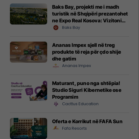
Baks Bay, projekti me i madh
turistik në Shqipëri prezantohet
ne Expo Real Kosova: Vizitoni
shtandin dhe zbuloni
Baks Bay
mundësitë e investimit
Ananas Impex sjell në treg
produkte të reja për çdo shije
dhe gatim
Ananas Impex
Maturant, puno nga shtëpia!
Studio Siguri Kibernetike ose
Programim
Cacttus Education
Oferta e Korrikut në FAFA Sun
Fafa Resorts