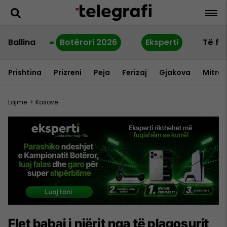
Ballina
Botërori 2026
Eksperti
Të fu
Prishtina
Prizreni
Peja
Ferizaj
Gjakova
Mitrov
Lajme
>
Kosovë
Flet babai i njërit nga të plagosurit