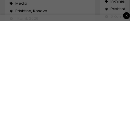
Inxhinieri
Media
Prishtinë
Prishtina, Kosovo
×
6 Korrik 2
1 Korrik 2026