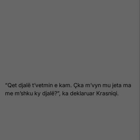
“Qet djalë t’vetmin e kam. Çka m’vyn mu jeta ma
me m’shku ky djalë?”, ka deklaruar Krasniqi.