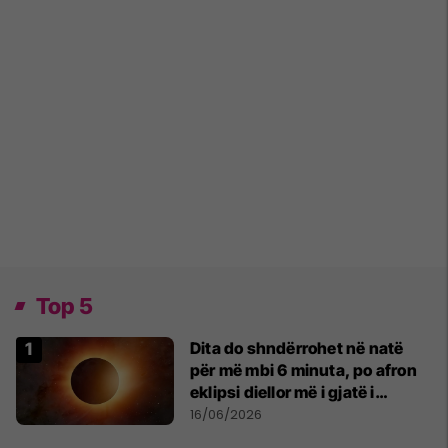
Top 5
Dita do shndërrohet në natë
për më mbi 6 minuta, po afron
eklipsi diellor më i gjatë i
shekullit të 21-të
16/06/2026