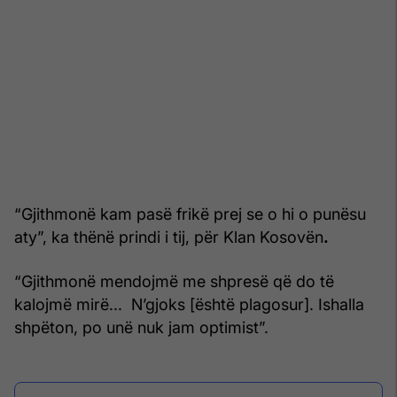
“Gjithmonë kam pasë frikë prej se o hi o punësu
aty”, ka thënë prindi i tij, për Klan Kosovën
.
“Gjithmonë mendojmë me shpresë që do të
kalojmë mirë... N’gjoks [është plagosur]. Ishalla
shpëton, po unë nuk jam optimist”.