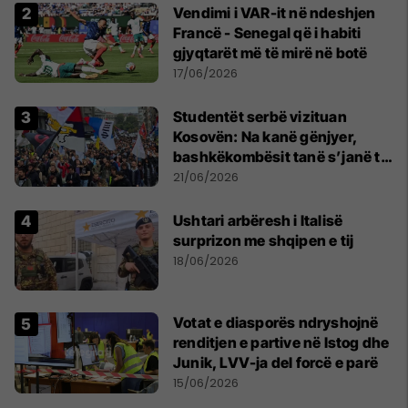
Vendimi i VAR-it në ndeshjen
Francë - Senegal që i habiti
gjyqtarët më të mirë në botë
17/06/2026
Studentët serbë vizituan
Kosovën: Na kanë gënjyer,
bashkëkombësit tanë s’janë të
shtypur
21/06/2026
Ushtari arbëresh i Italisë
surprizon me shqipen e tij
18/06/2026
Votat e diasporës ndryshojnë
renditjen e partive në Istog dhe
Junik, LVV-ja del forcë e parë
15/06/2026