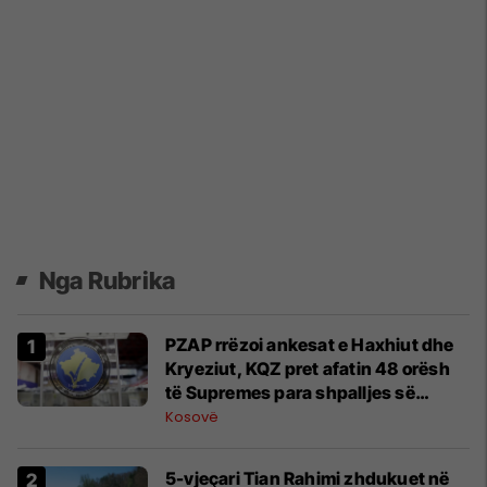
Nga Rubrika
PZAP rrëzoi ankesat e Haxhiut dhe
Kryeziut, KQZ pret afatin 48 orësh
të Supremes para shpalljes së
rezultateve
Kosovë
5-vjeçari Tian Rahimi zhdukuet në