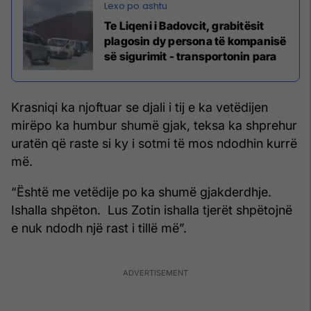
Te Liqeni i Badovcit, grabitësit
plagosin dy persona të kompanisë
së sigurimit - transportonin para
Krasniqi ka njoftuar se djali i tij e ka vetëdijen
mirëpo ka humbur shumë gjak, teksa ka shprehur
uratën që raste si ky i sotmi të mos ndodhin kurrë
më.
“Është me vetëdije po ka shumë gjakderdhje.
Ishalla shpëton. Lus Zotin ishalla tjerët shpëtojnë
e nuk ndodh një rast i tillë më”.