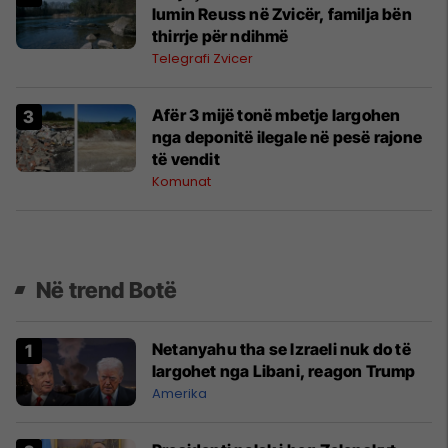
lumin Reuss në Zvicër, familja bën
thirrje për ndihmë
Telegrafi Zvicer
Afër 3 mijë tonë mbetje largohen
nga deponitë ilegale në pesë rajone
të vendit
Komunat
Në trend Botë
Netanyahu tha se Izraeli nuk do të
largohet nga Libani, reagon Trump
Amerika