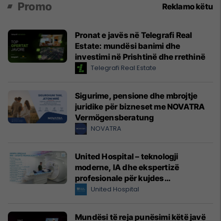
Promo
Reklamo këtu
Pronat e javës në Telegrafi Real
Estate: mundësi banimi dhe
investimi në Prishtinë dhe rrethinë
Telegrafi Real Estate
Sigurime, pensione dhe mbrojtje
juridike për bizneset me NOVATRA
Vermögensberatung
NOVATRA
United Hospital – teknologji
moderne, IA dhe ekspertizë
profesionale për kujdes
shëndetësor me standarde
United Hospital
ndërkombëtare
Mundësi të reja punësimi këtë javë