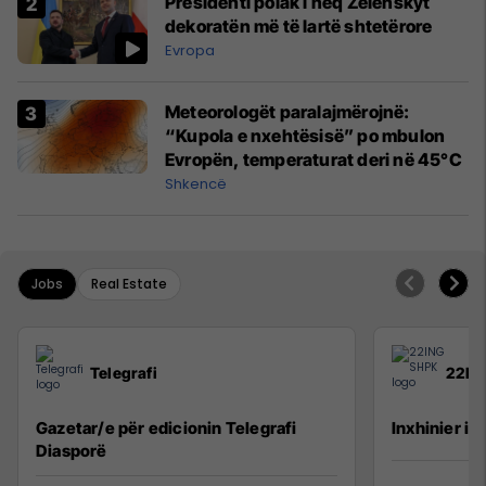
Presidenti polak i heq Zelenskyt
dekoratën më të lartë shtetërore
Evropa
Meteorologët paralajmërojnë:
“Kupola e nxehtësisë” po mbulon
Evropën, temperaturat deri në 45°C
Shkencë
Jobs
Real Estate
Telegrafi
22IN
Gazetar/e për edicionin Telegrafi
Inxhinier i 
Diasporë