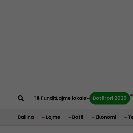
Të Fundit
Lajme lokale
Botërori 2026
Ballina
Lajme
Botë
Ekonomi
T