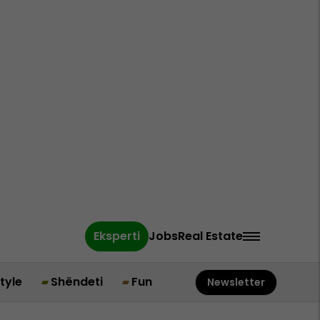
Eksperti
Jobs
Real Estate
style
Shëndeti
Fun
Newsletter