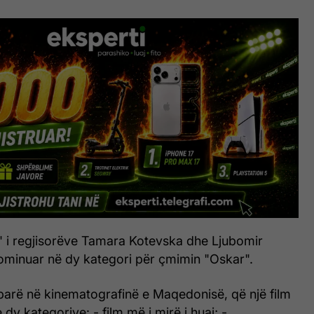
" i regjisorëve Tamara Kotevska dhe Ljubomir
ominuar në dy kategori për çmimin "Oskar".
parë në kinematografinë e Maqedonisë, që një film
e dy kategorive: - film më i mirë i huaj; -