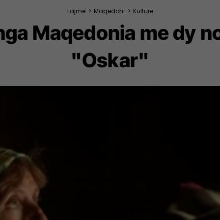
Lajme
>
Maqedoni
>
Kulturë
 nga Maqedonia me dy n
"Oskar"