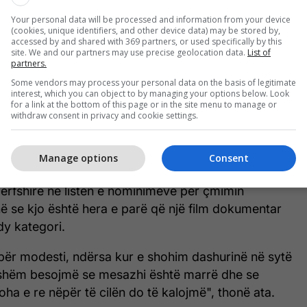
Të gjitha nominimet për ‘Oscars
Your personal data will be processed and information from your device
2020’
(cookies, unique identifiers, and other device data) may be stored by,
accessed by and shared with 369 partners, or used specifically by this
site. We and our partners may use precise geolocation data.
List of
partners.
Some vendors may process your personal data on the basis of legitimate
interest, which you can object to by managing your options below. Look
for a link at the bottom of this page or in the site menu to manage or
ët ka shpresuar për çmim me filmin "Para shiut"
withdraw consent in privacy and cookie settings.
it, i cili u nominua po ashtu në kategorinë e filmit
j.
Manage options
Consent
tij filmi shprehen të kënaqur që Akademia
ërfshirë në listën e nominimeve për çmimin
ë se kjo është hera e parë që një film dokumentar
dy kategori.
e për modesti, ndërsa kur e shohim dashurinë në sytë
ishëm besojmë se mesazhi është marrë dhe se
ha e re nëpër të cilën do të kalojmë", thonë ata.