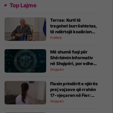
Top Lajme
​Terras: Kurti të
tregohet burrështetas,
të ndërtojë koalicion
funksional dhe të
Politikë
sigurojë zgjedhjen e
presidentit
Më shumë fuqi për
Shërbimin Informativ
në Shqipëri, por edhe
më shumë pikëpyetje
Shqipëri
Flasin prindërit e njërës
prej vajzave që rrahën
17-vjeçaren në Fier:
Ajo ka nevojë për
Shqipëri
trajtim