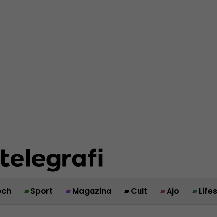
ech
Sport
Magazina
Cult
Ajo
Life