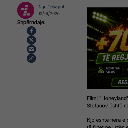
Nga
Telegrafi
13/01/2020
Filmi "Honeyland
Stefanov është n
Kjo është hera e 
të futet në listën 