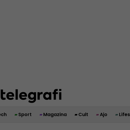
ech
Sport
Magazina
Cult
Ajo
Life