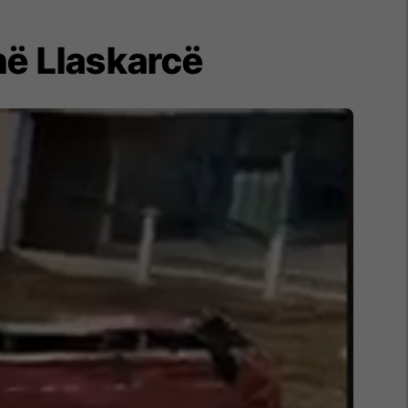
 në Llaskarcë