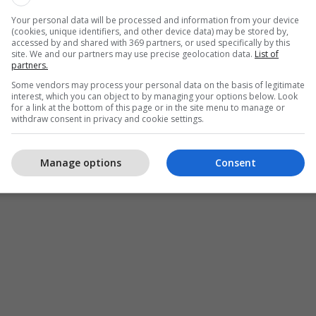
Your personal data will be processed and information from your device
(cookies, unique identifiers, and other device data) may be stored by,
accessed by and shared with 369 partners, or used specifically by this
site. We and our partners may use precise geolocation data.
List of
partners.
Some vendors may process your personal data on the basis of legitimate
interest, which you can object to by managing your options below. Look
for a link at the bottom of this page or in the site menu to manage or
withdraw consent in privacy and cookie settings.
Manage options
Consent