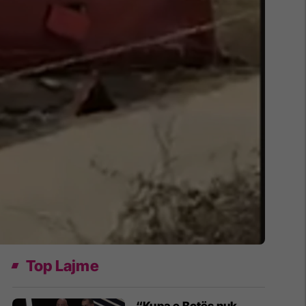
Top Lajme