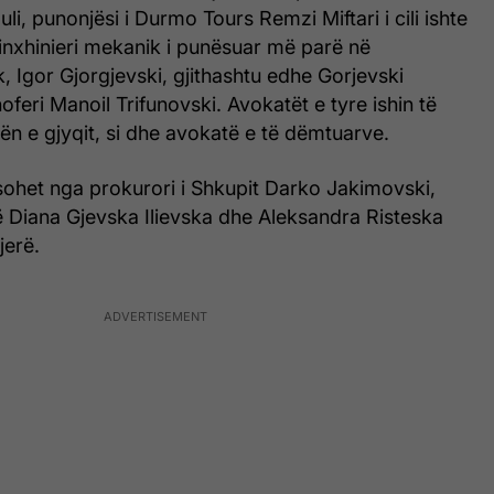
li, punonjësi i Durmo Tours Remzi Miftari i cili ishte
inxhinieri mekanik i punësuar më parë në
k, Igor Gjorgjevski, gjithashtu edhe Gorjevski
feri Manoil Trifunovski. Avokatët e tyre ishin të
ën e gjyqit, si dhe avokatë e të dëmtuarve.
sohet nga prokurori i Shkupit Darko Jakimovski,
ë Diana Gjevska Ilievska dhe Aleksandra Risteska
jerë.