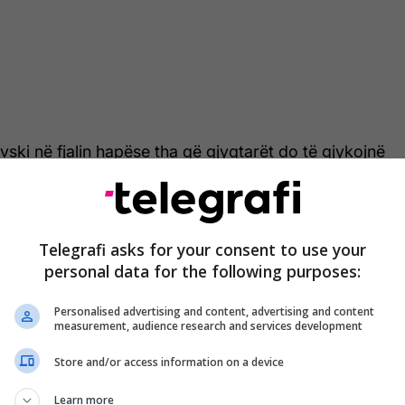
ski në fjalin hapëse tha që gjyqtarët do të gjykojnë
trofike që mund dhe duhej të ishin
afi/
Telegrafi asks for your consent to use your
personal data for the following purposes:
Personalised advertising and content, advertising and content
measurement, audience research and services development
Store and/or access information on a device
Learn more