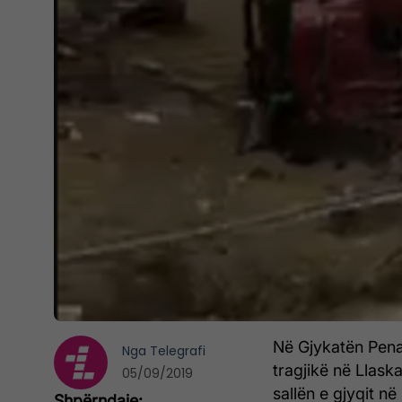
Në Gjykatën Penal
Nga
Telegrafi
tragjikë në Llaska
05/09/2019
sallën e gjyqit n