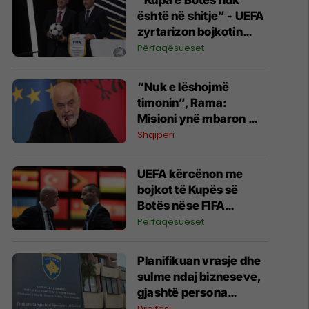
“Kupa e Botës nuk
është në shitje” - UEFA
zyrtarizon bojkotin
ndaj FIFA-s
Përfaqësueset
“Nuk e lëshojmë
timonin”, Rama:
Misioni ynë mbaron me
vendosjen e flamurit të
Shqipëri
Skënderbeut në BE
UEFA kërcënon me
bojkot të Kupës së
Botës nëse FIFA
miraton projektin për
Përfaqësueset
investitorët privatë
​Planifikuan vrasje dhe
sulme ndaj bizneseve,
gjashtë persona
përfundojnë nën
Drejtësi