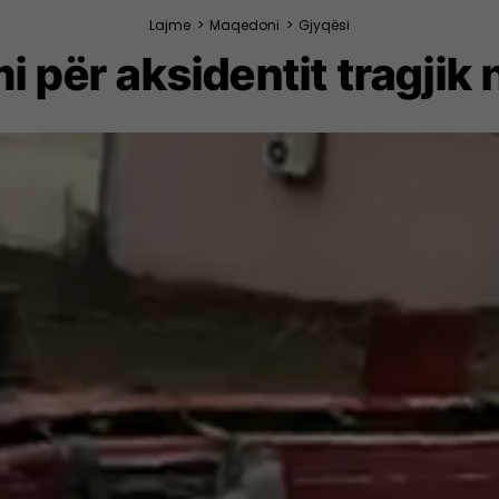
Lajme
>
Maqedoni
>
Gjyqësi
mi për aksidentit tragjik