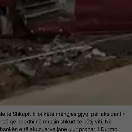
e të Shkupit filloi këtë mëngjes gjyqi për aksidentin
rcë që ndodhi në muajin shkurt të këtij viti. Në
ë bankën e të akuzuarve janë ulur pronari i Durmo