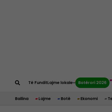
Të Fundit
Lajme lokale
Botërori 2026
Ballina
Lajme
Botë
Ekonomi
T