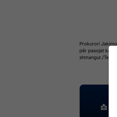
Prokurori Jakimov
për pasojat katas
shmangur./Telegr