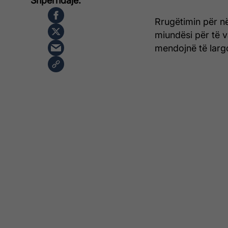
Rrugëtimin për në
miundësi për të 
mendojnë të largo