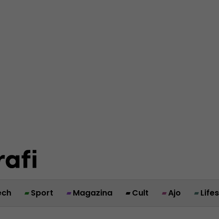
ech
Sport
Magazina
Cult
Ajo
Life