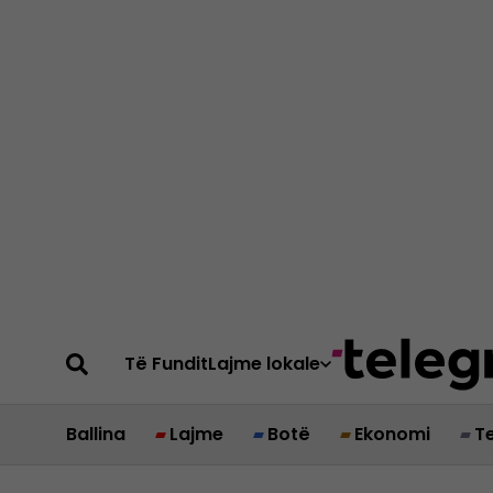
Të Fundit
Lajme lokale
Ballina
Lajme
Botë
Ekonomi
T