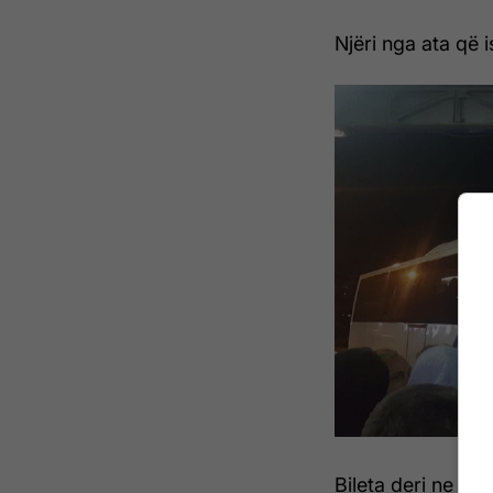
Njëri nga ata që 
Bileta deri ne kr