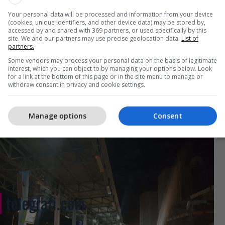
rmbushur i tëri. Krejt kjo ngjarje ishte nën vëzhgimin
Your personal data will be processed and information from your device
cilët qëndronin afër autobusit dhe verifikonin
(cookies, unique identifiers, and other device data) may be stored by,
accessed by and shared with 369 partners, or used specifically by this
hëtarëve.
site. We and our partners may use precise geolocation data.
List of
partners.
e Kosovës sot ka demantuar lajmet për ikje, por
Some vendors may process your personal data on the basis of legitimate
interest, which you can object to by managing your options below. Look
she.
for a link at the bottom of this page or in the site menu to manage or
withdraw consent in privacy and cookie settings.
 Thaçit shtetit, le ta merr krejt për vete”, tha njëri
ksa tjetri shton: “Duhet me ia shti flakën këtij vendi”!
Manage options
Consent