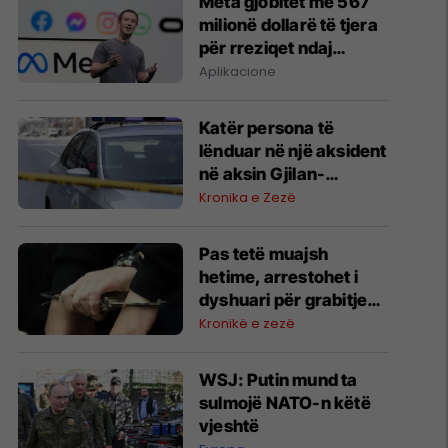
Meta gjobitet me 567
milionë dollarë të tjera
për rreziqet ndaj
fëmijëve në rrjetet
Aplikacione
sociale
Katër persona të
lënduar në një aksident
në aksin Gjilan-
Koretishtë
Kronika e Zezë
Pas tetë muajsh
hetime, arrestohet i
dyshuari për grabitjen
e rëndë në Pejë
Kronikë e zezë
WSJ: Putin mund ta
sulmojë NATO-n këtë
vjeshtë