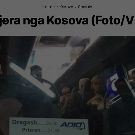
Lajme
>
Kosove
>
Sociale
 tjera nga Kosova (Foto/V