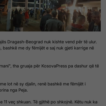
njës Dragash-Beograd nuk kishte vend për të ulur.
, bashkë me dy fëmijët e saj nuk gjeti karrige në
rmani", tha gruaja për KosovaPress pa dashur që të
me lot në sy djalin, renë bashkë me fëmijët i
orina nga Peja.
me 11 veç shkuan. Të gjithë po shkojnë. Këtu nuk ka