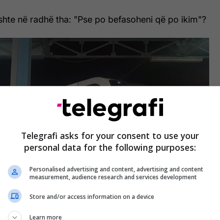
ishte në radhë tha: "Pse po befasoheni që po ikim"?
Telegrafi asks for your consent to use your
personal data for the following purposes:
Personalised advertising and content, advertising and content
measurement, audience research and services development
Store and/or access information on a device
yeqytetin e Serbisë kushton 20 euro. Autobusi qe po
Learn more