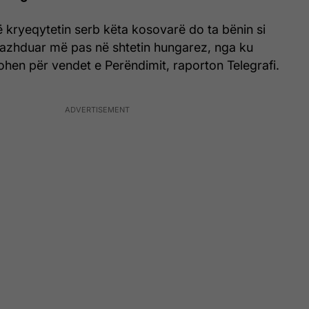
 kryeqytetin serb këta kosovarë do ta bënin si
vazhduar më pas në shtetin hungarez, nga ku
hen për vendet e Perëndimit, raporton Telegrafi.