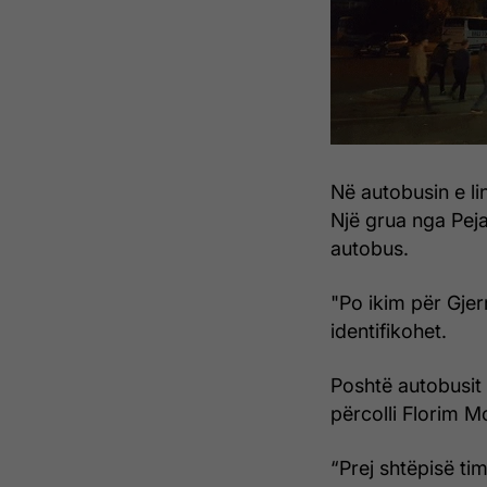
Në autobusin e li
Një grua nga Peja
autobus.
"Po ikim për Gje
identifikohet.
Poshtë autobusit 
përcolli Florim M
“Prej shtëpisë ti