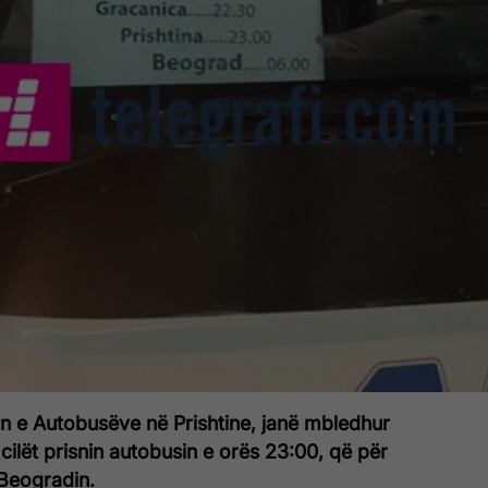
in e Autobusëve në Prishtine, janë mbledhur
ë cilët prisnin autobusin e orës 23:00, që për
 Beogradin.