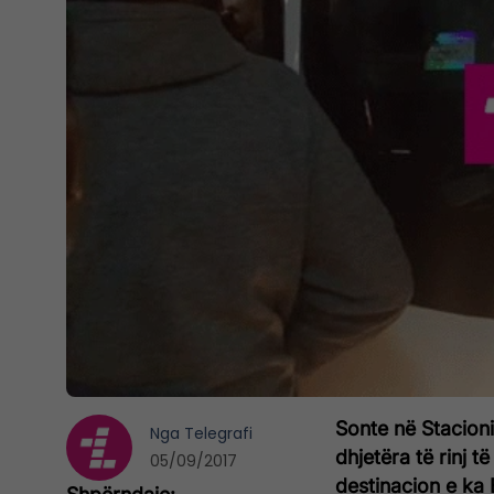
Sonte në Stacion
Nga
Telegrafi
dhjetëra të rinj t
05/09/2017
destinacion e ka