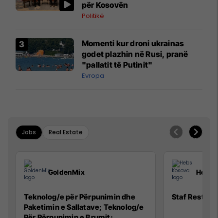
për Kosovën
Politikë
Momenti kur droni ukrainas
godet plazhin në Rusi, pranë
"pallatit të Putinit"
Evropa
Jobs
Real Estate
GoldenMix
Hebs 
Teknolog/e për Përpunimin dhe
Staf Restora
Paketimin e Sallatave; Teknolog/e
Për Përpunimin e Brumit;