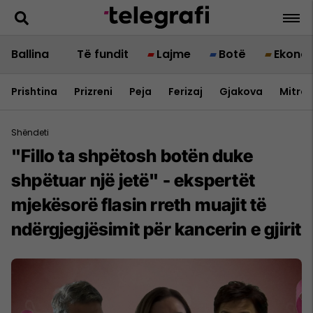
Ballina
Të fundit
Lajme
Botë
Ekono
Prishtina
Prizreni
Peja
Ferizaj
Gjakova
Mitrov
Shëndeti
"Fillo ta shpëtosh botën duke
shpëtuar një jetë" - ekspertët
mjekësorë flasin rreth muajit të
ndërgjegjësimit për kancerin e gjirit