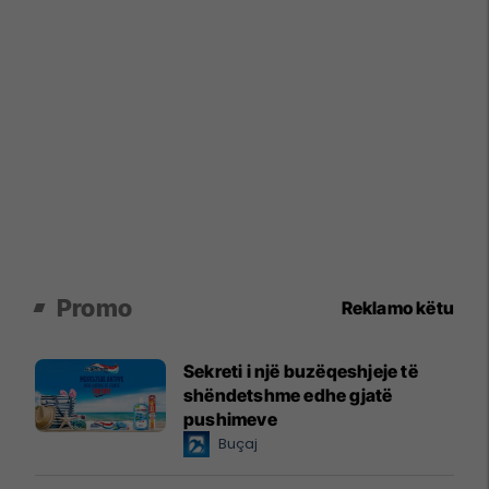
Promo
Reklamo këtu
Sekreti i një buzëqeshjeje të
shëndetshme edhe gjatë
pushimeve
Buçaj