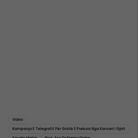
Video
Kampanja E Telegrafit Për Gratë E Prekura Nga Kanceri I Gjirit
Saudin Maliqi
Prof. Ass.dr Emine Disha