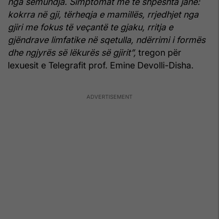
nga sëmundja. Simptomat më të shpeshta janë:
kokrra në gji, tërheqja e mamillës, rrjedhjet nga
gjiri me fokus të veçantë te gjaku, rritja e
gjëndrave limfatike në sqetulla, ndërrimi i formës
dhe ngjyrës së lëkurës së gjirit”,
tregon për
lexuesit e Telegrafit prof. Emine Devolli-Disha.