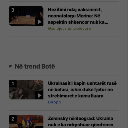
Hezitimi ndaj vaksinimit,
neonatologu Morina: Në
aspektin shkencor nuk ka
lidhshmëri me autizmin
Gjendjet shëndetësore
Në trend Botë
Ukrainasit i kapin ushtarët rusë
në befasi, ishin duke fjetur në
strehimoret e kamufluara
Evropa
Zelensky në Beograd: Ukraina
nuk e ka ndryshuar qëndrimin