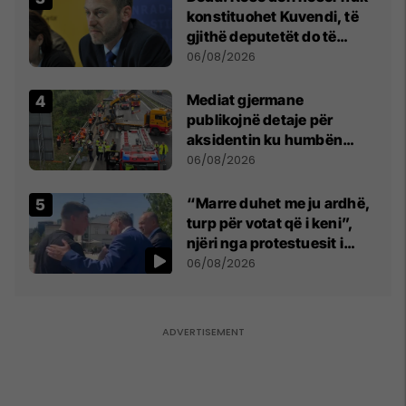
konstituohet Kuvendi, të
gjithë deputetët do të
bëjnë shkelje të rëndë
06/08/2026
kushtetuese
Mediat gjermane
publikojnë detaje për
aksidentin ku humbën
jetën tre mërgimtarë nga
06/08/2026
Komogllava e Ferizajt
“Marre duhet me ju ardhë,
turp për votat që i keni”,
njëri nga protestuesit i
drejtohet Bedri Hamzës
06/08/2026