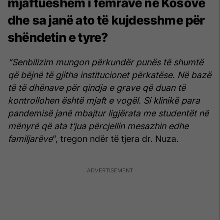
mjaftueshëm i femrave në Kosovë
dhe sa janë ato të kujdesshme për
shëndetin e tyre?
“Senbilizim mungon përkundër punës të shumtë
që bëjnë të gjitha institucionet përkatëse. Në bazë
të të dhënave për qindja e grave që duan të
kontrollohen është mjaft e vogël. Si klinikë para
pandemisë janë mbajtur ligjërata me studentët në
mënyrë që ata t’jua përcjellin mesazhin edhe
familjarëve
”, tregon ndër të tjera dr. Nuza.