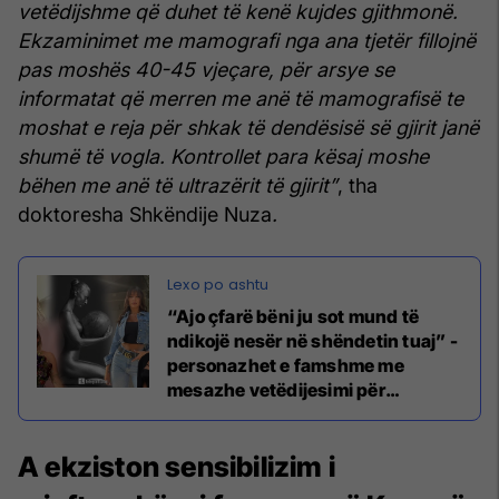
vetëdijshme që duhet të kenë kujdes gjithmonë.
Ekzaminimet me mamografi nga ana tjetër fillojnë
pas moshës 40-45 vjeçare, për arsye se
informatat që merren me anë të mamografisë te
moshat e reja për shkak të dendësisë së gjirit janë
shumë të vogla. Kontrollet para kësaj moshe
bëhen me anë të ultrazërit të gjirit”
, tha
doktoresha Shkëndije Nuza
.
“Ajo çfarë bëni ju sot mund të
ndikojë nesër në shëndetin tuaj” -
personazhet e famshme me
mesazhe vetëdijesimi për
kancerin e gjirit
A ekziston sensibilizim i