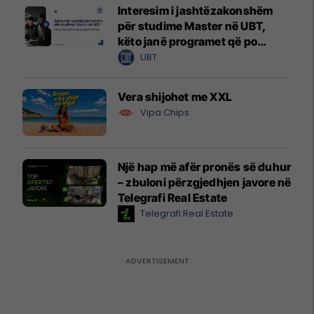
Interesim i jashtëzakonshëm
për studime Master në UBT,
këto janë programet që po
zgjedhin të rinjtë
UBT
Vera shijohet me XXL
Vipa Chips
Një hap më afër pronës së duhur
– zbuloni përzgjedhjen javore në
Telegrafi Real Estate
Telegrafi Real Estate