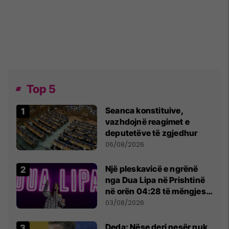
Top 5
Seanca konstituive,
vazhdojnë reagimet e
deputetëve të zgjedhur
06/08/2026
Një pleskavicë e ngrënë
nga Dua Lipa në Prishtinë
në orën 04:28 të mëngjesit
- dhe bota digjitale serbe
03/08/2026
shpall gjendjen e luftës
Deda: Nëse deri nesër nuk