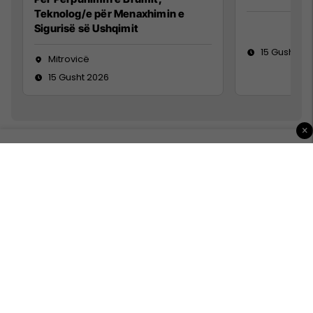
Teknolog/e për Menaxhimin e
Sigurisë së Ushqimit
15 Gusht 20
Mitrovicë
15 Gusht 2026
×