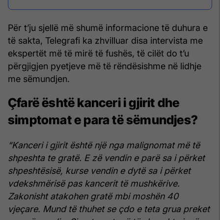
Për t’ju sjellë më shumë informacione të duhura e
të sakta, Telegrafi ka zhvilluar disa intervista me
ekspertët më të mirë të fushës, të cilët do t’u
përgjigjen pyetjeve më të rëndësishme në lidhje
me sëmundjen.
Çfarë është kanceri i gjirit dhe
simptomat e para të sëmundjes?
“Kanceri i gjirit është një nga malignomat më të
shpeshta te gratë. E zë vendin e parë sa i përket
shpeshtësisë, kurse vendin e dytë sa i përket
vdekshmërisë pas kancerit të mushkërive.
Zakonisht atakohen gratë mbi moshën 40
vjeçare. Mund të thuhet se çdo e teta grua preket