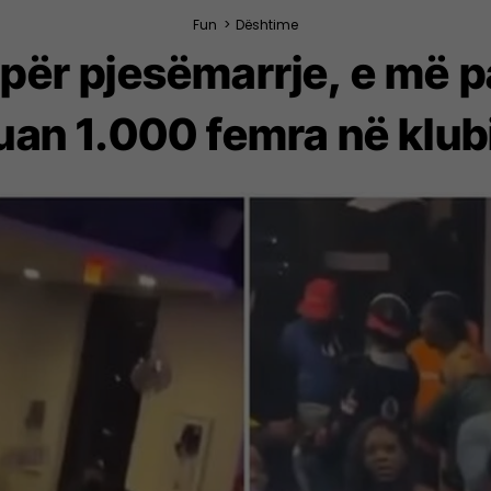
Fun
>
Dështime
ë për pjesëmarrje, e më 
uan 1.000 femra në klubin