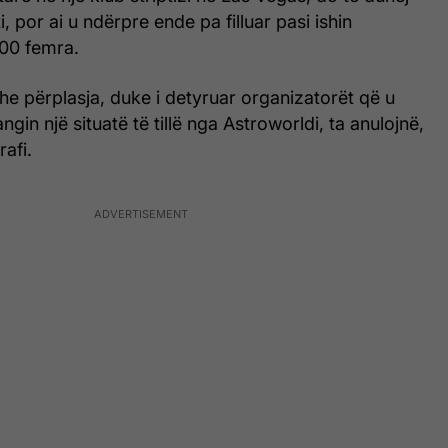
i, por ai u ndërpre ende pa filluar pasi ishin
000 femra.
 dhe përplasja, duke i detyruar organizatorët që u
in një situatë të tillë nga Astroworldi, ta anulojnë,
afi.