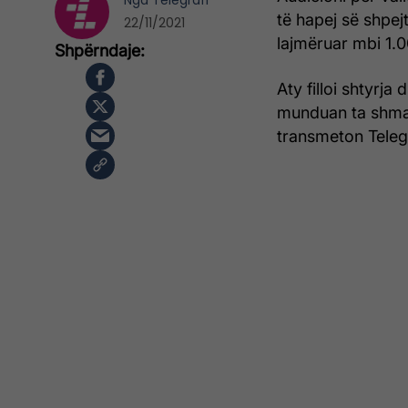
Nga
Telegrafi
të hapej së shpejt
22/11/2021
lajmëruar mbi 1.
Aty filloi shtyrja
munduan ta shmang
transmeton Telegr