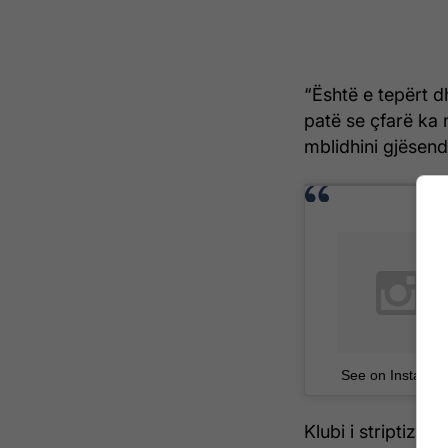
“Është e tepërt d
patë se çfarë ka
mblidhini gjësend
See on Instagra
Klubi i striptizit