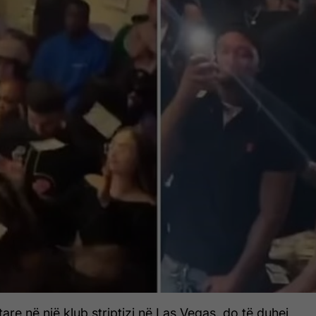
tare në një klub striptizi në Las Vegas, do të duhej