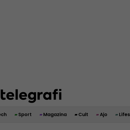
ech
Sport
Magazina
Cult
Ajo
Life