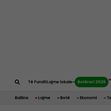
Të Fundit
Lajme lokale
Botërori 2026
Ballina
Lajme
Botë
Ekonomi
T