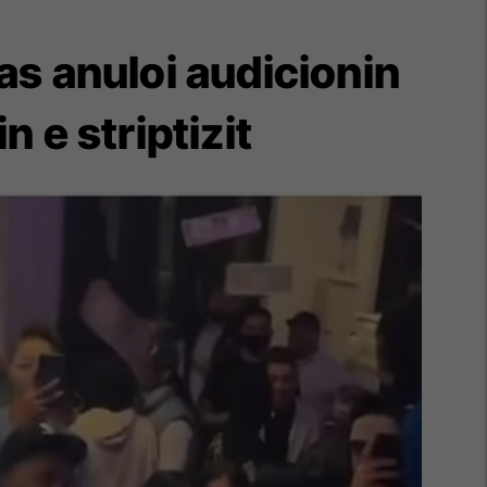
pas anuloi audicionin
 e striptizit