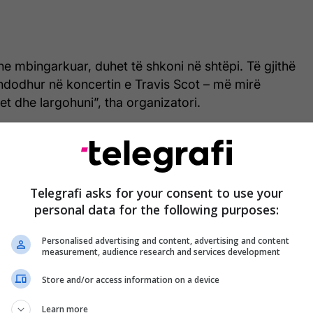
he mbingarkuar, duhet të shkoni në shtëpi. Të gjithë
 ndodhur në koncertin e Travis Scot – më mirë
et dhe largohuni”, tha organizatori.
Telegrafi asks for your consent to use your
personal data for the following purposes:
Personalised advertising and content, advertising and content
measurement, audience research and services development
m
Store and/or access information on a device
 më herët i ka uruar mirëseardhjen njerëzve që
Learn more