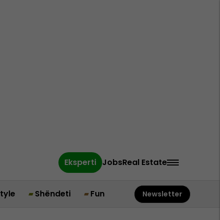
Eksperti
Jobs
Real Estate
style
Shëndeti
Fun
Newsletter