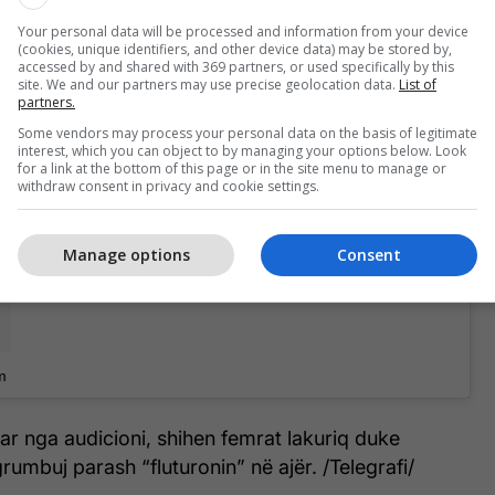
ekin nga afër procesin e audicionit.
Your personal data will be processed and information from your device
(cookies, unique identifiers, and other device data) may be stored by,
ajmërohuni. Gjithashtu përshëndetim edhe opinionin e
accessed by and shared with 369 partners, or used specifically by this
site. We and our partners may use precise geolocation data.
List of
thirrje që të vijnë të ndjekin audicionin”, thuhej në
partners.
t në Instagram.
Some vendors may process your personal data on the basis of legitimate
interest, which you can object to by managing your options below. Look
for a link at the bottom of this page or in the site menu to manage or
withdraw consent in privacy and cookie settings.
Manage options
Consent
m
ar nga audicioni, shihen femrat lakuriq duke
rumbuj parash “fluturonin” në ajër. /Telegrafi/