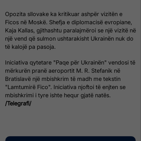
Opozita sllovake ka kritikuar ashpër vizitën e
Ficos në Moskë. Shefja e diplomacisë evropiane,
Kaja Kallas, gjithashtu paralajmëroi se një vizitë në
një vend që sulmon ushtarakisht Ukrainën nuk do
të kalojë pa pasoja.
Iniciativa qytetare "Paqe për Ukrainën" vendosi të
mërkurën pranë aeroportit M. R. Stefanik në
Bratislavë një mbishkrim të madh me tekstin
"Lamtumirë Fico". Iniciativa njoftoi të enjten se
mbishkrimi i tyre ishte hequr gjatë natës.
/Telegrafi/