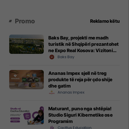
Promo
Reklamo këtu
Baks Bay, projekti me madh
turistik në Shqipëri prezantohet
ne Expo Real Kosova: Vizitoni
shtandin dhe zbuloni
Baks Bay
mundësitë e investimit
Ananas Impex sjell në treg
produkte të reja për çdo shije
dhe gatim
Ananas Impex
Maturant, puno nga shtëpia!
Studio Siguri Kibernetike ose
Programim
Cacttus Education