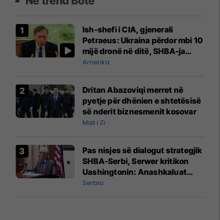
Në trend Botë
Ish-shefi i CIA, gjenerali
Petraeus: Ukraina përdor mbi 10
mijë dronë në ditë, SHBA-ja
mbetet shumë prapa në
Amerika
prodhim
Dritan Abazoviqi merret në
pyetje për dhënien e shtetësisë
së nderit biznesmenit kosovar
Mali i Zi
Pas nisjes së dialogut strategjik
SHBA-Serbi, Serwer kritikon
Uashingtonin: Anashkaluat
Banjskën, sulmin ndaj KFOR-it
Serbia
dhe rrëmbimin e Policëve të
Kosovës