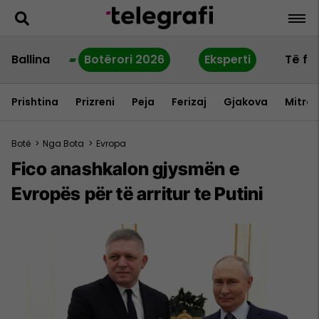
Ballina
Botërori 2026
Eksperti
Të fu
Prishtina
Prizreni
Peja
Ferizaj
Gjakova
Mitrov
Botë
>
Nga Bota
>
Evropa
Fico anashkalon gjysmën e
Evropës për të arritur te Putini