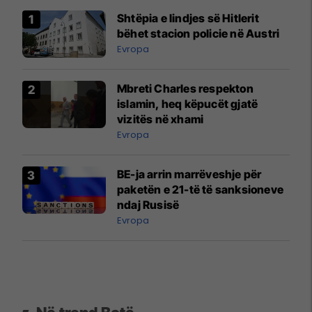
Shtëpia e lindjes së Hitlerit
bëhet stacion policie në Austri
Evropa
Mbreti Charles respekton
islamin, heq këpucët gjatë
vizitës në xhami
Evropa
BE-ja arrin marrëveshje për
paketën e 21-të të sanksioneve
ndaj Rusisë
Evropa