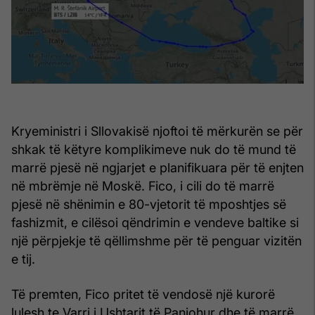
Kryeministri i Sllovakisë njoftoi të mërkurën se për
shkak të këtyre komplikimeve nuk do të mund të
marrë pjesë në ngjarjet e planifikuara për të enjten
në mbrëmje në Moskë. Fico, i cili do të marrë
pjesë në shënimin e 80-vjetorit të mposhtjes së
fashizmit, e cilësoi qëndrimin e vendeve baltike si
një përpjekje të qëllimshme për të penguar vizitën
e tij.
Të premten, Fico pritet të vendosë një kurorë
lulesh te Varri i Ushtarit të Panjohur dhe të marrë