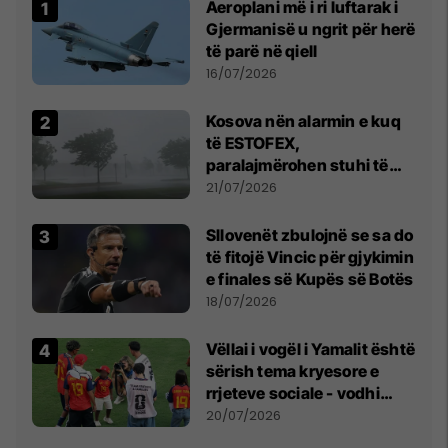
Aeroplani më i ri luftarak i
Gjermanisë u ngrit për herë
të parë në qiell
16/07/2026
Kosova nën alarmin e kuq
të ESTOFEX,
paralajmërohen stuhi të
fuqishme me breshër dhe
21/07/2026
erëra të forta
Sllovenët zbulojnë se sa do
të fitojë Vincic për gjykimin
e finales së Kupës së Botës
18/07/2026
Vëllai i vogël i Yamalit është
sërish tema kryesore e
rrjeteve sociale - vodhi
vëmendjen pas finales së
20/07/2026
Kupës së Botës