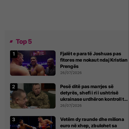
Top 5
Fjalët e para të Joshuas pas
fitores me nokaut ndaj Kristian
Prengës
26/07/2026
Pesë ditë pas marrjes së
detyrës, shefi i ri i ushtrisë
ukrainase urdhëron kontroll të
madh
26/07/2026
Vetëm dy raunde dhe miliona
euro në xhep, zbulohet sa