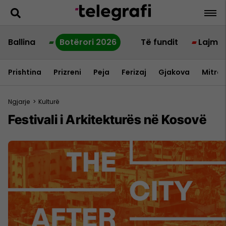
Ballina
Botërori 2026
Të fundit
Lajme
Prishtina
Prizreni
Peja
Ferizaj
Gjakova
Mitrov
Ngjarje
>
Kulturë
Festivali i Arkitekturës në Kosovë