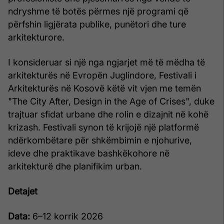
ndryshme të botës përmes një programi që
përfshin ligjërata publike, punëtori dhe ture
arkitekturore.
I konsideruar si një nga ngjarjet më të mëdha të
arkitekturës në Evropën Juglindore, Festivali i
Arkitekturës në Kosovë këtë vit vjen me temën
"The City After, Design in the Age of Crises", duke
trajtuar sfidat urbane dhe rolin e dizajnit në kohë
krizash. Festivali synon të krijojë një platformë
ndërkombëtare për shkëmbimin e njohurive,
ideve dhe praktikave bashkëkohore në
arkitekturë dhe planifikim urban.
Detajet
Data:
6–12 korrik 2026