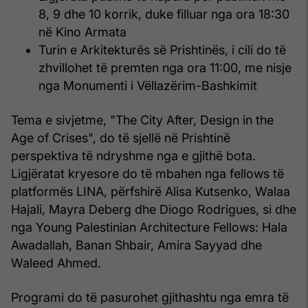
8, 9 dhe 10 korrik, duke filluar nga ora 18:30
në Kino Armata
Turin e Arkitekturës së Prishtinës, i cili do të
zhvillohet të premten nga ora 11:00, me nisje
nga Monumenti i Vëllazërim-Bashkimit
Tema e sivjetme, "The City After, Design in the
Age of Crises", do të sjellë në Prishtinë
perspektiva të ndryshme nga e gjithë bota.
Ligjëratat kryesore do të mbahen nga fellows të
platformës LINA, përfshirë Alisa Kutsenko, Walaa
Hajali, Mayra Deberg dhe Diogo Rodrigues, si dhe
nga Young Palestinian Architecture Fellows: Hala
Awadallah, Banan Shbair, Amira Sayyad dhe
Waleed Ahmed.
Programi do të pasurohet gjithashtu nga emra të