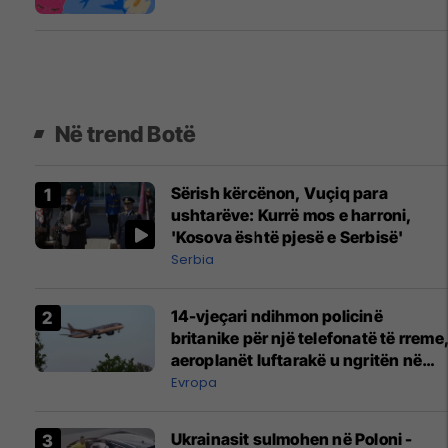
Në trend Botë
Sërish kërcënon, Vuçiq para
ushtarëve: Kurrë mos e harroni,
'Kosova është pjesë e Serbisë'
Serbia
14-vjeçari ndihmon policinë
britanike për një telefonatë të rreme
aeroplanët luftarakë u ngritën në
ajër për të interceptuar fluturaken e
Evropa
Qatar Airways që po shkonte drejt
Mançesterit
Ukrainasit sulmohen në Poloni -