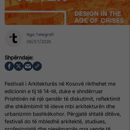
Nga
Telegrafi
06/07/2026
Festivali i Arkitekturës në Kosovë rikthehet me
edicionin e tij të 14-të, duke e shndërruar
Prishtinën në një qendër të diskutimit, reflektimit
dhe shkëmbimit të ideve mbi arkitekturën dhe
urbanizmin bashkëkohor. Përgjatë shtatë ditëve,
festivali do të mbledhë arkitektë, studiues,
profesionistë dhe pjesëmarrës nga vende të