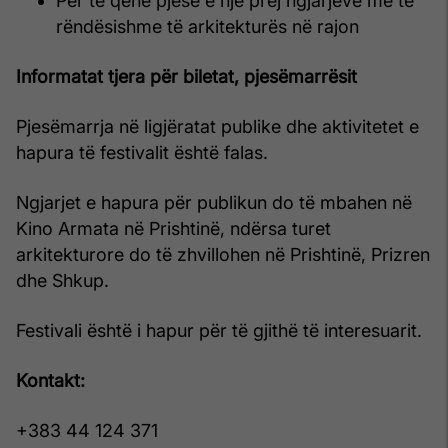
Për të qenë pjesë e një prej ngjarjeve më të
rëndësishme të arkitekturës në rajon
Informatat tjera për biletat, pjesëmarrësit
Pjesëmarrja në ligjëratat publike dhe aktivitetet e
hapura të festivalit është falas.
Ngjarjet e hapura për publikun do të mbahen në
Kino Armata në Prishtinë, ndërsa turet
arkitekturore do të zhvillohen në Prishtinë, Prizren
dhe Shkup.
Festivali është i hapur për të gjithë të interesuarit.
Kontakt:
+383 44 124 371