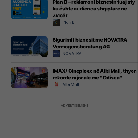
Plan B – reklamoni biznesin tuaj aty
ku është audienca shqiptare në
Zvicër
Plan B
Sigurimi i biznesit me NOVATRA
Vermögensberatung AG
NOVATRA
IMAX/ Cineplexx në Albi Mall, thyen
rekorde rajonale me "Odisea"
Albi Mall