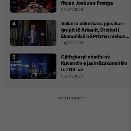
fituan Joshua e Prenga
26/07/2026
Vëllai iu etiketua si pjesëtar i
grupit të Arkanit, Drejtori i
Ekonomisë në Prizren mohon
pretendimet
24/07/2026
Gjithçka që ndodhi në
Kuvendin e jashtëzakonshëm
të LDK-së
30/07/2026