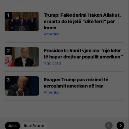
Trump: Falënderimi i takon Allahut,
e marta do të jetë "ditë ferri" për
Iranin
Amerika
Presidenti i Iranit vjen me “një letër
të hapur drejtuar popullit amerikan”
Nga Bota
Reagon Trump pas rrëzimit të
aeroplanit amerikan në Iran
Amerika
Jobs
Real Estate