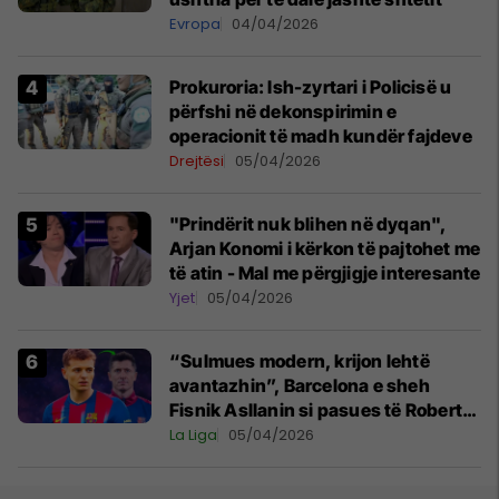
Evropa
04/04/2026
Prokuroria: Ish-zyrtari i Policisë u
përfshi në dekonspirimin e
operacionit të madh kundër fajdeve
Drejtësi
05/04/2026
"Prindërit nuk blihen në dyqan",
Arjan Konomi i kërkon të pajtohet me
të atin - Mal me përgjigje interesante
Yjet
05/04/2026
“Sulmues modern, krijon lehtë
avantazhin”, Barcelona e sheh
Fisnik Asllanin si pasues të Robert
Lewandowskit
La Liga
05/04/2026