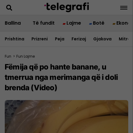
Ballina
Të fundit
Lajme
Botë
Ekono
Prishtina
Prizreni
Peja
Ferizaj
Gjakova
Mitrov
Fun
>
Fun Lajme
Fëmija që po hante banane, u
tmerrua nga merimanga që i doli
brenda (Video)