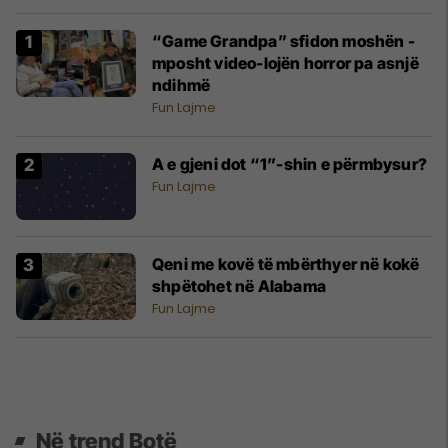
“Game Grandpa” sfidon moshën -
mposht video-lojën horror pa asnjë
ndihmë
Fun Lajme
A e gjeni dot “1”-shin e përmbysur?
Fun Lajme
Qeni me kovë të mbërthyer në kokë
shpëtohet në Alabama
Fun Lajme
Në trend Botë