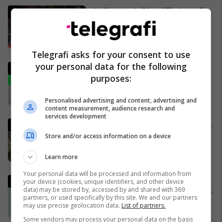
Italia mund të kualifikohet në
Kupën e Botës 2026
pavarësisht humbjes nga
Bosnja dhe Hercegovina
02/04/2026
Telegrafi asks for your consent to use
your personal data for the following
Analisti turk kritikon ashpër
purposes:
gjestin e Kerem Akturkoglu
ndaj Kosovës
01/04/2026
Personalised advertising and content, advertising and
content measurement, audience research and
services development
Gjermania shtrëngon rregullat,
burrat duhet të marrin leje nga
Store and/or access information on a device
ushtria për të dalë jashtë
shtetit
04/04/2026
Learn more
Your personal data will be processed and information from
Lufta në Iran dhe zhvillimet në
your device (cookies, unique identifiers, and other device
data) may be stored by, accessed by and shared with 369
Lindjen e Mesme - MINUTË PAS
partners, or used specifically by this site. We and our partners
MINUTE
may use precise geolocation data.
List of partners.
02/04/2026
Some vendors may process your personal data on the basis