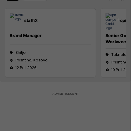
staffiX
cpit
Brand Manager
Senior Go 
Workweek
Shitje
Teknologji
Prishtina, Kosovo
Prishtinë
12 Prill 2026
10 Prill 202