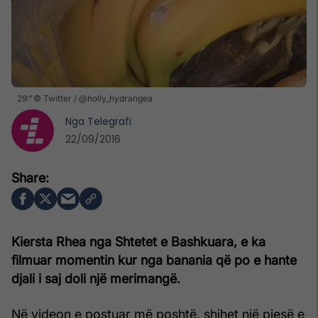
29:"© Twitter / @holly_hydrangea
Nga
Telegrafi
22/09/2016
Kiersta Rhea nga Shtetet e Bashkuara, e ka
filmuar momentin kur nga banania që po e hante
djali i saj doli një merimangë.
Në videon e postuar më poshtë, shihet një pjesë e