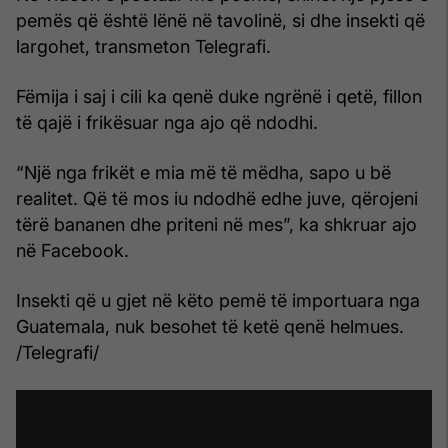
pemës që është lënë në tavolinë, si dhe insekti që
largohet, transmeton Telegrafi.
Fëmija i saj i cili ka qenë duke ngrënë i qetë, fillon
të qajë i frikësuar nga ajo që ndodhi.
“Një nga frikët e mia më të mëdha, sapo u bë
realitet. Që të mos iu ndodhë edhe juve, qërojeni
tërë bananen dhe priteni në mes”, ka shkruar ajo
në Facebook.
Insekti që u gjet në këto pemë të importuara nga
Guatemala, nuk besohet të ketë qenë helmues.
/Telegrafi/