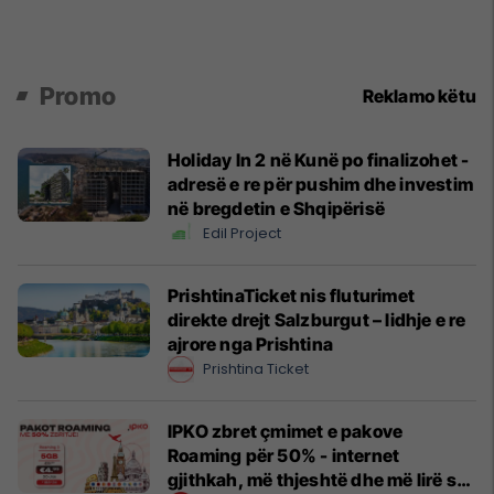
Promo
Reklamo këtu
Holiday In 2 në Kunë po finalizohet -
adresë e re për pushim dhe investim
në bregdetin e Shqipërisë
Edil Project
PrishtinaTicket nis fluturimet
direkte drejt Salzburgut – lidhje e re
ajrore nga Prishtina
Prishtina Ticket
IPKO zbret çmimet e pakove
Roaming për 50% - internet
gjithkah, më thjeshtë dhe më lirë se