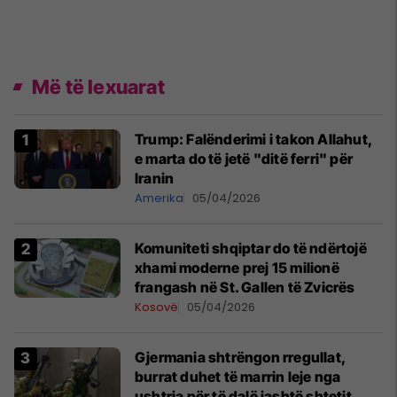
Më të lexuarat
Trump: Falënderimi i takon Allahut,
e marta do të jetë "ditë ferri" për
Iranin
Amerika
05/04/2026
Komuniteti shqiptar do të ndërtojë
xhami moderne prej 15 milionë
frangash në St. Gallen të Zvicrës
Kosovë
05/04/2026
Gjermania shtrëngon rregullat,
burrat duhet të marrin leje nga
ushtria për të dalë jashtë shtetit