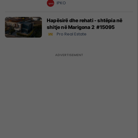
kurrë!
IPKO
Hapësirë dhe rehati - shtëpia në
shitje në Marigona 2 #15095
Pro Real Estate