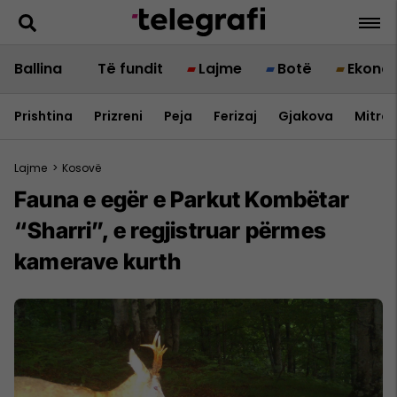
Ballina
Të fundit
Lajme
Botë
Ekono
Prishtina
Prizreni
Peja
Ferizaj
Gjakova
Mitrov
Lajme
>
Kosovë
Fauna e egër e Parkut Kombëtar
“Sharri”, e regjistruar përmes
kamerave kurth