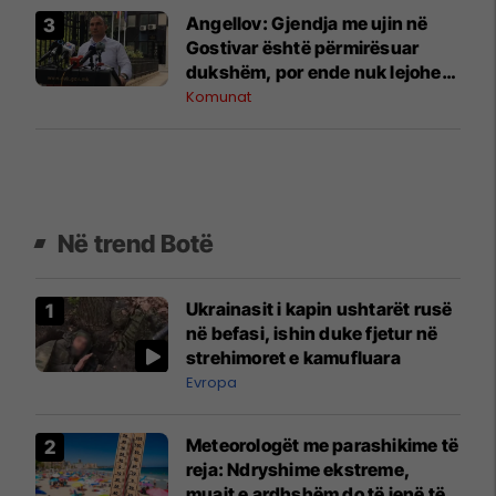
Angellov: Gjendja me ujin në
Gostivar është përmirësuar
dukshëm, por ende nuk lejohet
për pije
Komunat
Në trend Botë
Ukrainasit i kapin ushtarët rusë
në befasi, ishin duke fjetur në
strehimoret e kamufluara
Evropa
Meteorologët me parashikime të
reja: Ndryshime ekstreme,
muajt e ardhshëm do të jenë të