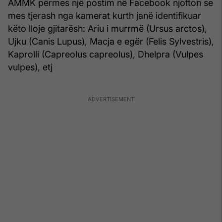
AMMK përmes një postim në Facebook njofton se
mes tjerash nga kamerat kurth janë identifikuar
këto lloje gjitarësh: Ariu i murrmë (Ursus arctos),
Ujku (Canis Lupus), Macja e egër (Felis Sylvestris),
Kaprolli (Capreolus capreolus), Dhelpra (Vulpes
vulpes), etj