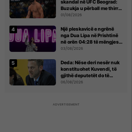
skandal në UFC Beograd:
Buzukja u përball me thirrje
anti-shqiptare nga
01/08/2026
tribunat
Një pleskavicë e ngrënë
nga Dua Lipa në Prishtinë
në orën 04:28 të mëngjesit
- dhe bota digjitale serbe
03/08/2026
shpall gjendjen e luftës
Deda: Nëse deri nesër nuk
konstituohet Kuvendi, të
gjithë deputetët do të
bëjnë shkelje të rëndë
06/08/2026
kushtetuese