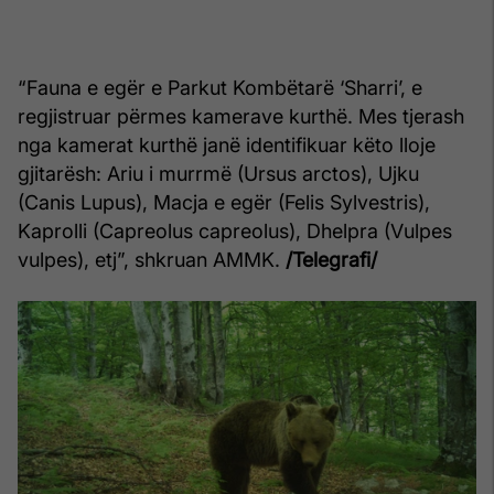
“Fauna e egër e Parkut Kombëtarë ‘Sharri’, e
regjistruar përmes kamerave kurthë. Mes tjerash
nga kamerat kurthë janë identifikuar këto lloje
gjitarësh: Ariu i murrmë (Ursus arctos), Ujku
(Canis Lupus), Macja e egër (Felis Sylvestris),
Kaprolli (Capreolus capreolus), Dhelpra (Vulpes
vulpes), etj”, shkruan AMMK.
/Telegrafi/