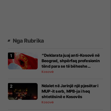
Nga Rubrika
“Deklarata juaj anti-Kosovë në
Beograd, shpërfaq profesionin
tënd para se të bëheshe
president”, OVL e UÇK-së i
Kosovë
reagon Zelenskyt
Ndalet në Jarinjë një pjesëtar i
MUP-it serb, MPB-ja i heq
shtetësinë e Kosovës
Kosovë