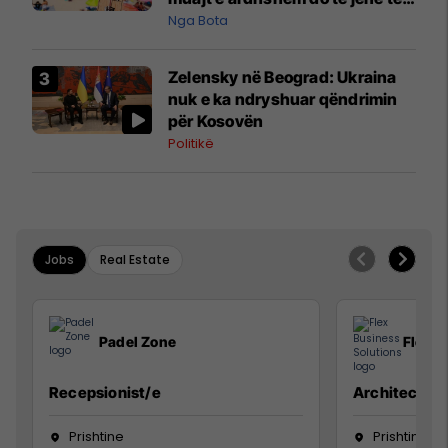
pazakontë
Nga Bota
Zelensky në Beograd: Ukraina
nuk e ka ndryshuar qëndrimin
për Kosovën
Politikë
Jobs
Real Estate
Padel Zone
Flex B
Recepsionist/e
Architect
Prishtine
Prishtinë