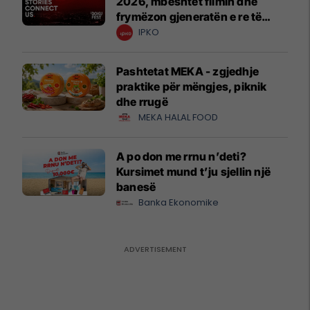
2026, mbështet filmin dhe
frymëzon gjeneratën e re të
krijuesve
IPKO
Pashtetat MEKA - zgjedhje
praktike për mëngjes, piknik
dhe rrugë
MEKA HALAL FOOD
A po don me rrnu n’deti?
Kursimet mund t’ju sjellin një
banesë
Banka Ekonomike