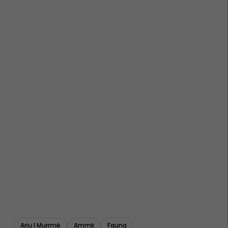
Ariu I Murrmë
Ammk
Fauna