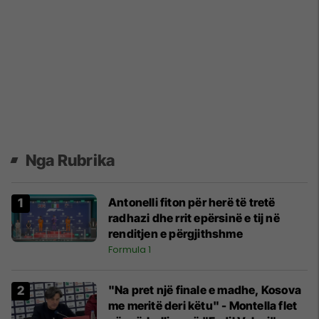
Nga Rubrika
Antonelli fiton për herë të tretë
radhazi dhe rrit epërsinë e tij në
renditjen e përgjithshme
Formula 1
"Na pret një finale e madhe, Kosova
me meritë deri këtu" - Montella flet