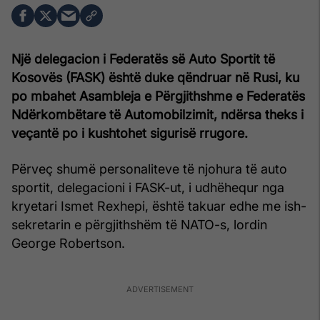
Një delegacion i Federatës së Auto Sportit të
Kosovës (FASK) është duke qëndruar në Rusi, ku
po mbahet Asambleja e Përgjithshme e Federatës
Ndërkombëtare të Automobilzimit, ndërsa theks i
veçantë po i kushtohet sigurisë rrugore.
Përveç shumë personaliteve të njohura të auto
sportit, delegacioni i FASK-ut, i udhëhequr nga
kryetari Ismet Rexhepi, është takuar edhe me ish-
sekretarin e përgjithshëm të NATO-s, lordin
George Robertson.