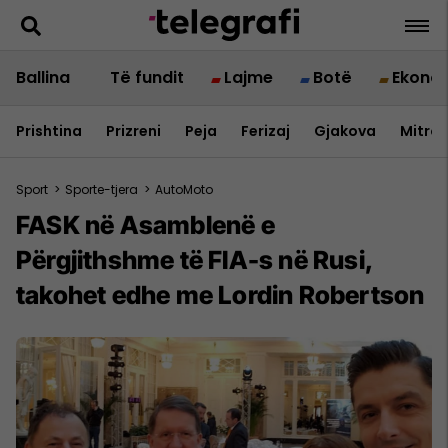
Ballina
Të fundit
Lajme
Botë
Ekono
Prishtina
Prizreni
Peja
Ferizaj
Gjakova
Mitrov
Sport
>
Sporte-tjera
>
AutoMoto
FASK në Asamblenë e
Përgjithshme të FIA-s në Rusi,
takohet edhe me Lordin Robertson