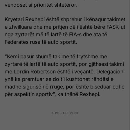
vendoset si prioritet shtetëror.
Kryetari Rexhepi është shprehur i kënaqur takimet
e zhvilluara dhe me pritjen që i është bërë FASK-ut
nga zyrtarët më të lartë të FIA-s dhe ata të
Federatës ruse të auto sportit.
“Kemi pasur shumë takime të frytshme me
zyrtarë të lartë të auto sportit, por gjithsesi takimi
me Lordin Robertson është i veçantë. Delegacioni
ynë ka premtuar se do t’i kushtohet rëndësi e
madhe sigurisë në rrugë, por është biseduar edhe
për aspektin sportiv”, ka thënë Rexhepi.