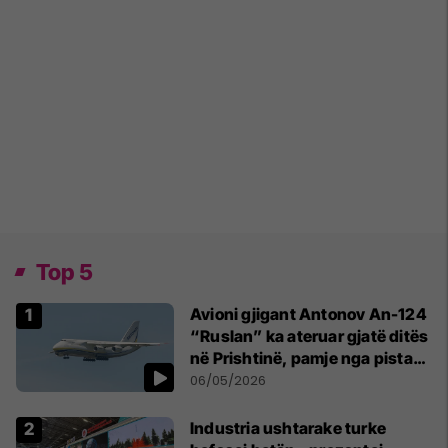
Top 5
Avioni gjigant Antonov An-124
“Ruslan” ka ateruar gjatë ditës
në Prishtinë, pamje nga pista
publikohen edhe në rrjete
06/05/2026
sociale
Industria ushtarake turke