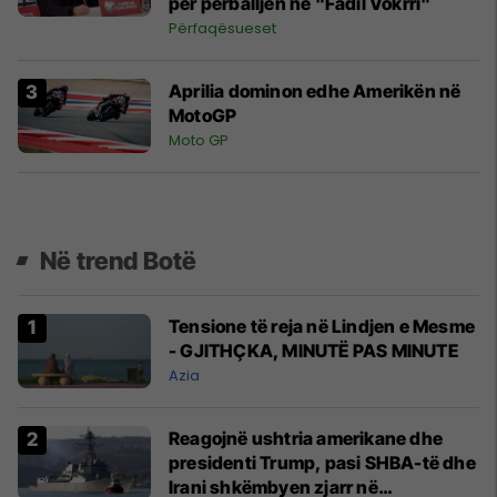
për përballjen në "Fadil Vokrri"
Përfaqësueset
Aprilia dominon edhe Amerikën në
MotoGP
Moto GP
Në trend Botë
Tensione të reja në Lindjen e Mesme
- GJITHÇKA, MINUTË PAS MINUTE
Azia
Reagojnë ushtria amerikane dhe
presidenti Trump, pasi SHBA-të dhe
Irani shkëmbyen zjarr në