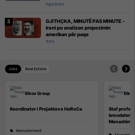
Ngushticën e Hormuzit
Nga Bota
GJITHÇKA, MINUTË PAS MINUTE -
Irani po analizon propozimin
amerikan për paqe
Azia
Jobs
Real Estate
Elkos Group
Elko
Koordinator i Projekteve HoReCa
Staf profesi
brendshme (
Menaxhim)
Menaxhment
Menaxhm