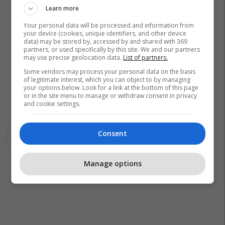
Learn more
Your personal data will be processed and information from
your device (cookies, unique identifiers, and other device
data) may be stored by, accessed by and shared with 369
partners, or used specifically by this site. We and our partners
may use precise geolocation data.
List of partners.
Some vendors may process your personal data on the basis
of legitimate interest, which you can object to by managing
your options below. Look for a link at the bottom of this page
or in the site menu to manage or withdraw consent in privacy
and cookie settings.
Consent
Fask
Fia
George Robertson
Manage options