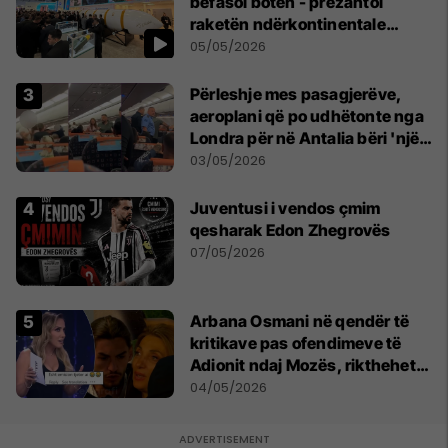
befasoi botën - prezantoi
raketën ndërkontinentale
vendase
05/05/2026
Përleshje mes pasagjerëve,
aeroplani që po udhëtonte nga
Londra për në Antalia bëri 'një
ulje emergjente' në Prishtinë
03/05/2026
Juventusi i vendos çmim
qesharak Edon Zhegrovës
07/05/2026
Arbana Osmani në qendër të
kritikave pas ofendimeve të
Adionit ndaj Mozës, rikthehet
deklarata ‘Është emision tjetër
04/05/2026
ai’